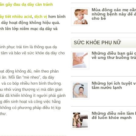
Mùa đông các mẹ cần
những bệnh này để 
ày tiết nhiều acid
,
dịch vị
hơn bình
cho bé
ạ dày hoạt động không hiệu quả.
h lên lớp niêm mạc dạ dày và
SỨC KHỎE PHỤ NỮ
nh phục trái tim là thông qua dạ
n tâm và bảo vệ sức khỏe dạ dày cho
Những điều bạn gái c
về ung thư buồng tr
oạt động không đủ, nên theo phản
 ăn. Mỗi lần “mè nheo”, dạ dày
Những lợi ích tuyệt v
vị và co bóp nhiều hơn bình thường.
tắm nước lạnh
au nhói vùng thượng vị mà dân gian
dài đã khiến không ít người phải gánh
 đến sinh hoạt và công việc hằng
 không có phương pháp điều trị kịp
Những điều nên làm b
thư.
để luôn khỏe mạnh