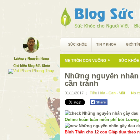
SỨC KHỎE
TIN Y KHOA
GIỚI TÍ
»
MẸ TRÒN CON VUÔNG
SỨC KHỎE 
Những nguyên nhân 
cần tránh
01/11/2017
Tiêu Hóa - Gan - Mật
No c
Online hoàn toàn miễn phí bởi Lương
Bính Thân cho 12 con Giáp dựa theo ng