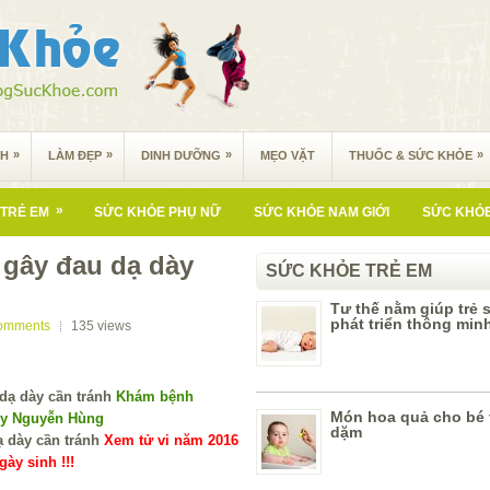
»
»
»
»
NH
LÀM ĐẸP
DINH DƯỠNG
MẸO VẶT
THUỐC & SỨC KHỎE
»
TRẺ EM
SỨC KHỎE PHỤ NỮ
SỨC KHỎE NAM GIỚI
SỨC KHỎE
gây đau dạ dày
SỨC KHỎE TRẺ EM
Tư thế nằm giúp trẻ 
phát triển thông min
omments
135
views
Khám bệnh
Món hoa quả cho bé 
 y Nguyễn Hùng
dặm
Xem tử vi năm 2016
ày sinh !!!