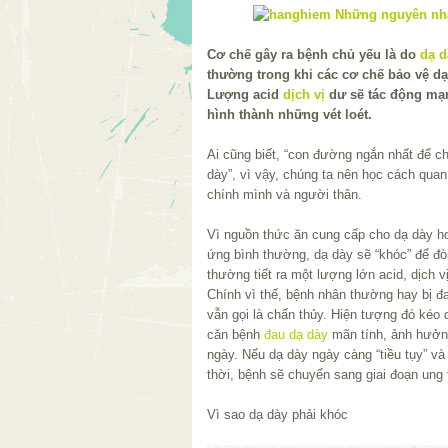
Cơ chế gây ra bệnh chủ yếu là do
dạ d
thường trong khi các cơ chế bảo vệ d
Lượng acid
dịch vị
dư sẽ tác động mạn
hình thành những vét loét.
Ai cũng biết, “con đường ngắn nhất để chi
dày”, vì vậy, chúng ta nên học cách qua
chính mình và người thân.
Vì nguồn thức ăn cung cấp cho dạ dày h
ứng bình thường, dạ dày sẽ “khóc” để đòi
thường tiết ra một lượng lớn acid, dịch 
Chính vì thế, bệnh nhân thường hay bị đ
vẫn gọi là chấn thủy. Hiện tượng đó kéo 
căn bệnh
đau dạ dày
mãn tính, ảnh hưởng
ngày. Nếu dạ dày ngày càng “tiều tụy” và
thời, bệnh sẽ chuyển sang giai đoạn ung 
Vì sao dạ dày phải khóc