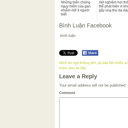
Những biến chứng
Xét nghiệm hơi th
nguy hiểm của gan
thể phát hiện vi k
nhiễm mỡ ít người
gây ung thư dạ dà
biết
Bình Luận Facebook
bình luận
bệnh ăn ngủ không yên
,
dạ dày tiết nhiều ac
rượu
,
đau dạ dày
Leave a Reply
Your email address will not be published.
Comment