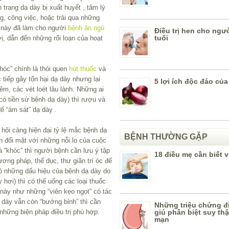
 trạng dạ dày bị xuất huyết , tâm lý
g, công việc, hoặc trải qua những
i này đã làm cho người
bệnh ăn ngủ
Điều trị hen cho ngư
tuổi
ị, dẫn đến những rối loạn của hoạt
hóc” chính là thói quen
hút thuốc
và
 tiếp gây tổn hại dạ dày nhưng lại
5 lợi ích độc đáo củ
, các vét loét lâu lành. Những ai
có tiền sử bệnh dạ dày) thì rượu và
để “ám sát” dạ dày .
hội càng hiện đại tỷ lệ mắc bệnh dạ
BỆNH THƯỜNG GẶP
 đối mặt với những nỗi lo của cuộc
 “khóc” thì người bệnh cần lưu ý tập
18 điều mẹ cần biết v
ơng pháp, thể dục, thư giãn trí óc để
có những dấu hiệu của bệnh dạ dày do
 hơi) thì có thể uống các loại thuốc
c này như những “viên kẹo ngọt” có tác
 dày vẫn còn “bướng bỉnh” thì cần
Những triệu chứng đ
giú phân biệt suy th
những biện pháp điều trị phù hợp.
mạn