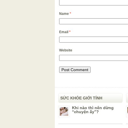
Name
*
Email
*
Website
SỨC KHỎE GIỚI TÍNH
Khi nào thì nên dừng
“chuyện ấy”?