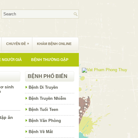
»
CHUYÊN ĐỀ
KHÁM BỆNH ONLINE
 NGƯỜI GIÀ
BỆNH THƯỜNG GẶP
BỆNH PHỔ BIẾN
sơ sinh
Bệnh Di Truyền
h
Bệnh Truyền Nhiễm
Bệnh Tuổi Teen
tập ăn
Bệnh Văn Phòng
Bệnh Về Mắt