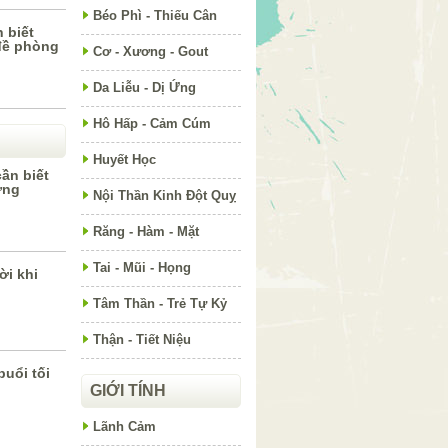
Béo Phì - Thiếu Cân
 biết
đề phòng
Cơ - Xương - Gout
Da Liễu - Dị Ứng
Hô Hấp - Cảm Cúm
Huyết Học
ần biết
ứng
Nội Thần Kinh Đột Quỵ
Răng - Hàm - Mặt
Tai - Mũi - Họng
ời khi
Tâm Thần - Trẻ Tự Kỷ
Thận - Tiết Niệu
uổi tối
GIỚI TÍNH
Lãnh Cảm