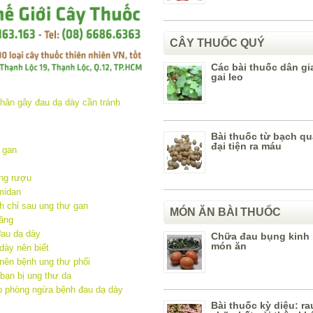
CÂY THUỐC QUÝ
Các bài thuốc dân gi
gai leo
Bài thuốc từ bạch q
đại tiện ra máu
 gan
ống rượu
midan
h chỉ sau ung thư gan
MÓN ĂN BÀI THUỐC
tăng
đau dạ dày
Chữa đau bụng kinh
món ăn
dày nên biết
 nên bệnh ung thư phổi
bạn bị ung thư da
p phòng ngừa bệnh đau dạ dày
Bài thuốc kỳ diệu: r