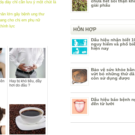
chữa hết sỏi thận k
dạ dày chỉ cần lưu ý một chút là
giải phẩu
nhân lớn gây bệnh ung thư
uang cho chị em phụ nữ
thính lực
HỖN HỢP
Dấu hiệu nhận biết 1
nguy hiểm và phổ bi
hiện nay
Bảo vệ sức khỏe bằn
vứt bỏ những thứ đã
còn sử dụng được
nên
Hay bị khó tiêu, đầy
hơi do đâu ?
Dấu hiệu báo bệnh n
đến từ lưỡi