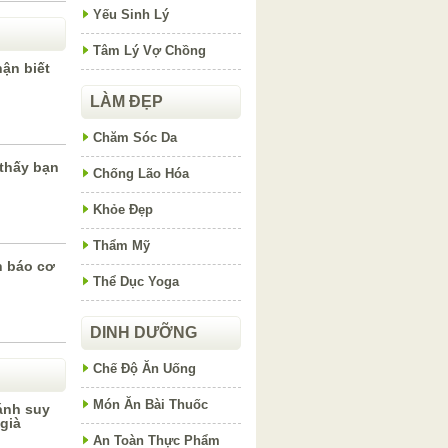
Yếu Sinh Lý
Tâm Lý Vợ Chồng
ận biết
LÀM ĐẸP
Chăm Sóc Da
thấy bạn
Chống Lão Hóa
Khỏe Đẹp
Thẩm Mỹ
h báo cơ
Thể Dục Yoga
DINH DƯỠNG
Chế Độ Ăn Uống
Món Ăn Bài Thuốc
ánh suy
già
An Toàn Thực Phẩm