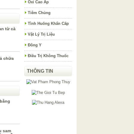
Oxi Cao Áp
Tiêm Chủng
Tình Huống Khẩn Cấp
an từ cà
Vật Lý Trị Liệu
Đông Y
Điều Trị Không Thuốc
uả chữa
THÔNG TIN
 bằng
au sam