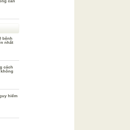
hông cần
0 bệnh
ến nhất
g cách
 không
guy hiểm