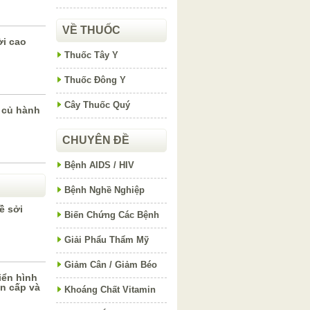
VỀ THUỐC
ời cao
Thuốc Tây Y
Thuốc Đông Y
Cây Thuốc Quý
a củ hành
CHUYÊN ĐỀ
Bệnh AIDS / HIV
Bệnh Nghề Nghiệp
ề sởi
Biến Chứng Các Bệnh
Giải Phẩu Thẩm Mỹ
Giảm Cân / Giảm Béo
iển hình
ận cấp và
Khoáng Chất Vitamin