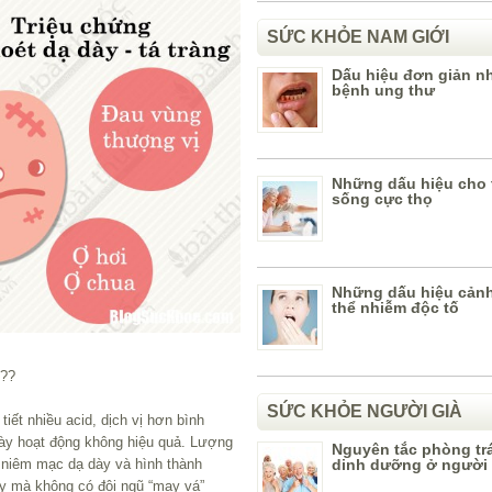
SỨC KHỎE NAM GIỚI
Dấu hiệu đơn giản nh
bệnh ung thư
Những dấu hiệu cho 
sống cực thọ
Những dấu hiệu cản
thể nhiễm độc tố
???
SỨC KHỎE NGƯỜI GIÀ
iết nhiều acid, dịch vị hơn bình
dày hoạt động không hiệu quả. Lượng
Nguyên tắc phòng tr
dinh dưỡng ở người 
p niêm mạc dạ dày và hình thành
ày mà không có đội ngũ “may vá”