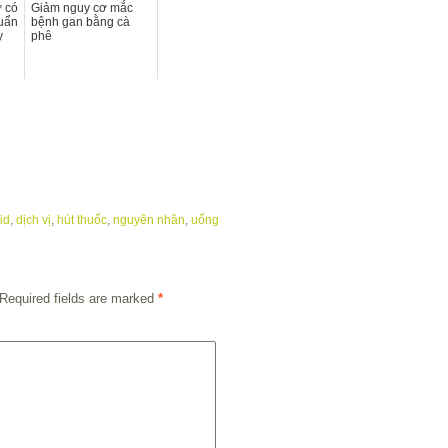
ở có
Giảm nguy cơ mắc
huẩn
bệnh gan bằng cà
y
phê
id
,
dịch vị
,
hút thuốc
,
nguyên nhân
,
uống
Required fields are marked
*