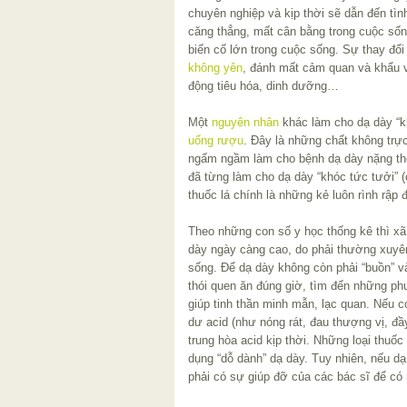
chuyên nghiệp và kịp thời sẽ dẫn đến tình
căng thẳng, mất cân bằng trong cuộc sốn
biến cố lớn trong cuộc sống. Sự thay đổ
không yên
, đánh mất cảm quan và khẩu v
động tiêu hóa, dinh dưỡng…
Một
nguyên nhân
khác làm cho dạ dày “k
uống rượu
. Đây là những chất không trực
ngấm ngầm làm cho bệnh dạ dày nặng thêm
đã từng làm cho dạ dày “khóc tức tưởi” (
thuốc lá chính là những kẻ luôn rình rập 
Theo những con số y học thống kê thì xã 
dày ngày càng cao, do phải thường xuyên
sống. Để dạ dày không còn phải “buồn” và
thói quen ăn đúng giờ, tìm đến những phư
giúp tinh thần minh mẫn, lạc quan. Nếu 
dư acid (như nóng rát, đau thượng vị, đầy
trung hòa acid kịp thời. Những loại thuố
dụng “dỗ dành” dạ dày. Tuy nhiên, nếu dạ
phải có sự giúp đỡ của các bác sĩ để có 