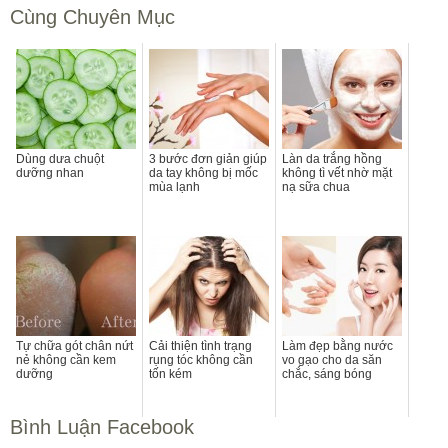
Cùng Chuyên Mục
Dùng dưa chuột
3 bước đơn giản giúp
Làn da trắng hồng
dưỡng nhan
da tay không bị mốc
không tì vết nhờ mặt
mùa lạnh
nạ sữa chua
Tự chữa gót chân nứt
Cải thiện tình trạng
Làm đẹp bằng nước
nẻ không cần kem
rụng tóc không cần
vo gạo cho da săn
dưỡng
tốn kém
chắc, sáng bóng
Bình Luận Facebook