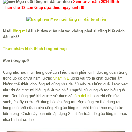
Xem tử vi năm 2016 Bính
Thân cho 12 con Giáp dựa theo ngày sinh !!!
Nuôi
lông mi
dài rất đơn giản nhưng không phải ai cũng biết cách
đâu nhé!
Thực phẩm kích thích lông mi mọc
Rau húng quế
Cũng như rau mùi, húng quế có nhiều thành phần dinh dưỡng quan trọng
trong đó có chứa hàm lượng
vitamin E
đóng vai trò là chất dưỡng ẩm
không thể thiếu cho lông mi cũng như da. Vì vậy rau húng quế được xem
như thuốc mọc mi hiệu quả được nhiều người sử dụng và tạo hiệu quả
cao. Rau húng quế khi được sử dụng để
làm dài mi
bạn chỉ cần rửa
sạch, ép lấy nước rồi dùng bôi lên lông mi. Bạn cũng có thể dùng rau
húng quế khô nấu nước uống để giúp lông mi phát triển khỏe mạnh từ
bên trong. Cách này bạn nên áp dụng 2 – 3 lần tuần để giúp lông mi mọc
nhanh nhất có thể.