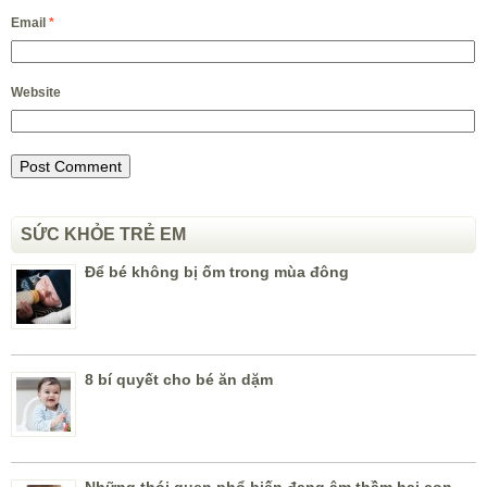
Email
*
Website
SỨC KHỎE TRẺ EM
Để bé không bị ốm trong mùa đông
8 bí quyết cho bé ăn dặm