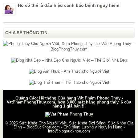
Ho có thể là dấu hiệu cảnh báo bệnh nguy hiểm
CHIA SẺ THÔNG TIN
Quảng Cáo: Hệ thống Cửa hàng Vật Phẩm Phong Thủy -
VatPhamPhongThuy.com, hơn 3.000 mặt hàng phong thủy, 6 cửa
hàng 1 giá bán !!!
© 2026
Sức Khỏe Cho Người Việt, Sức Khỏe Đời Sống, Sức Khỏe Gia
Đình – BlogSucKhoe.com
- Chủ biên:
Lương y Nguyễn Hùng
-
info@blogsuckhoe.com