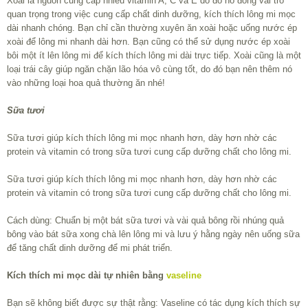
Xoài là nguồn cung cấp nhiều vitamin A, C và E do đó nó đóng vai trò
quan trọng trong việc cung cấp chất dinh dưỡng, kích thích lông mi mọc
dài nhanh chóng. Bạn chỉ cần thường xuyên ăn xoài hoặc uống nước ép
xoài để lông mi nhanh dài hơn. Bạn cũng có thể sử dụng nước ép xoài
bôi một ít lên lông mi để kích thích lông mi dài trực tiếp. Xoài cũng là một
loại trái cây giúp ngăn chặn lão hóa vô cùng tốt, do đó bạn nên thêm nó
vào những loại hoa quả thường ăn nhé!
Sữa tươi
Sữa tươi giúp kích thích lông mi mọc nhanh hơn, dày hơn nhờ các
protein và vitamin có trong sữa tươi cung cấp dưỡng chất cho lông mi.
Sữa tươi giúp kích thích lông mi mọc nhanh hơn, dày hơn nhờ các
protein và vitamin có trong sữa tươi cung cấp dưỡng chất cho lông mi.
Cách dùng: Chuẩn bị một bát sữa tươi và vài quả bông rồi nhúng quả
bông vào bát sữa xong chà lên lông mi và lưu ý hằng ngày nên uống sữa
để tăng chất dinh dưỡng để mi phát triển.
Kích thích mi mọc dài tự nhiên bằng
vaseline
Bạn sẽ không biết được sự thật rằng: Vaseline có tác dụng kích thích sự