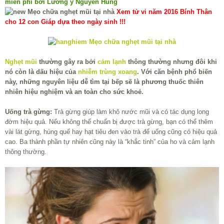
miễn phí bởi Lương y Nguyễn Hùng
Xem tử vi năm 2016 Bính Thân
cho 12 con Giáp dựa theo ngày sinh !!!
Nghẹt mũi
thường gây ra bởi
cảm lạnh
thông thường nhưng đôi khi
nó còn là dấu hiệu của
nhiễm trùng xoang
. Với căn bệnh phổ biến
này, những nguyên liệu dễ tìm tại bếp sẽ là phương thuốc thiên
nhiên hiệu nghiệm và an toàn cho sức khoẻ.
Uống trà gừng:
Trà gừng giúp làm khô nước mũi và có tác dụng long
đờm hiệu quả. Nếu không thể chuẩn bị được trà gừng, bạn có thể thêm
vài lát gừng, húng quế hay hạt tiêu đen vào trà để uống cũng có hiệu quả
cao. Ba thành phần tự nhiên cũng này là “khắc tinh” của ho và cảm lạnh
thông thường.