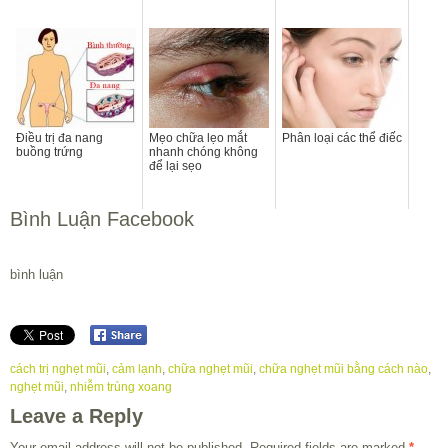
Điều trị đa nang
Mẹo chữa lẹo mắt
Phân loại các thể điếc
buồng trứng
nhanh chóng không
để lại sẹo
Bình Luận Facebook
bình luận
cách trị nghẹt mũi
,
cảm lạnh
,
chữa nghẹt mũi
,
chữa nghẹt mũi bằng cách nào
,
nghẹt mũi
,
nhiễm trùng xoang
Leave a Reply
Your email address will not be published.
Required fields are marked
*