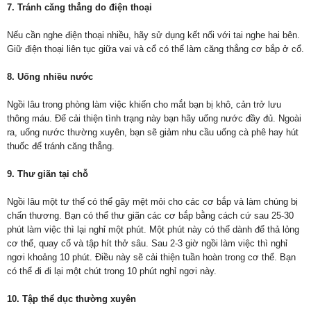
7. Tránh căng thẳng do điện thoại
Nếu cần nghe điện thoại nhiều, hãy sử dụng kết nối với tai nghe hai bên.
Giữ điện thoại liên tục giữa vai và cổ có thể làm căng thẳng cơ bắp ở cổ.
8. Uống nhiều nước
Ngồi lâu trong phòng làm việc khiến cho mắt bạn bị khô, cản trở lưu
thông máu. Để cải thiện tình trạng này bạn hãy uống nước đầy đủ. Ngoài
ra, uống nước thường xuyên, bạn sẽ giảm nhu cầu uống cà phê hay hút
thuốc để tránh căng thẳng.
9. Thư giãn tại chỗ
Ngồi lâu một tư thế có thể gây mệt mỏi cho các cơ bắp và làm chúng bị
chấn thương. Bạn có thể thư giãn các cơ bắp bằng cách cứ sau 25-30
phút làm việc thì lại nghỉ một phút. Một phút này có thể dành để thả lỏng
cơ thể, quay cổ và tập hít thở sâu. Sau 2-3 giờ ngồi làm việc thì nghỉ
ngơi khoảng 10 phút. Điều này sẽ cải thiện tuần hoàn trong cơ thể. Bạn
có thể đi đi lại một chút trong 10 phút nghỉ ngơi này.
10. Tập thể dục thường xuyên