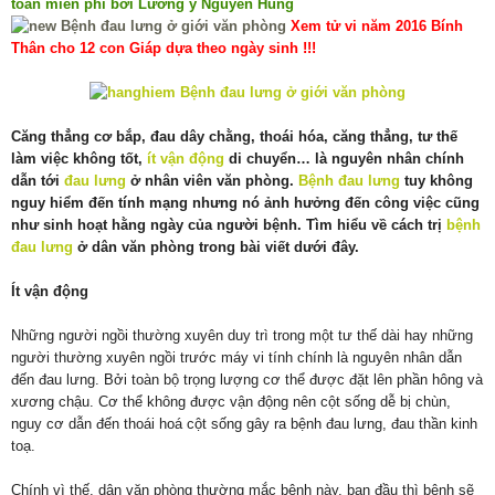
toàn miễn phí bởi Lương y Nguyễn Hùng
Xem tử vi năm 2016 Bính
Thân cho 12 con Giáp dựa theo ngày sinh !!!
Căng thẳng cơ bắp, đau dây chằng, thoái hóa, căng thẳng, tư thế
làm việc không tốt,
ít vận động
di chuyển… là nguyên nhân chính
dẫn tới
đau lưng
ở nhân viên văn phòng.
Bệnh đau lưng
tuy không
nguy hiểm đến tính mạng nhưng nó ảnh hưởng đến công việc cũng
như sinh hoạt hằng ngày của người bệnh. Tìm hiểu về cách trị
bệnh
đau lưng
ở dân văn phòng trong bài viết dưới đây.
Ít vận động
Những người ngồi thường xuyên duy trì trong một tư thế dài hay những
người thường xuyên ngồi trước máy vi tính chính là nguyên nhân dẫn
đến đau lưng. Bởi toàn bộ trọng lượng cơ thể được đặt lên phần hông và
xương chậu. Cơ thể không được vận động nên cột sống dễ bị chùn,
nguy cơ dẫn đến thoái hoá cột sống gây ra bệnh đau lưng, đau thần kinh
toạ.
Chính vì thế, dân văn phòng thường mắc bệnh này, ban đầu thì bệnh sẽ