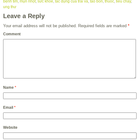
bệnh tim
,
mụn nhọt
,
sức khỏe
,
tác dụng của trái vả
,
táo bón
,
thuốc
,
tiêu chảy
,
ung thư
Leave a Reply
Your email address will not be published.
Required fields are marked
*
Comment
Name
*
Email
*
Website