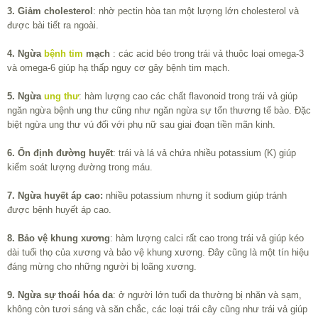
3. Giảm cholesterol
: nhờ pectin hòa tan một lượng lớn cholesterol và
được bài tiết ra ngoài.
4. Ngừa
bệnh tim
mạch
: các acid béo trong trái vả thuộc loại omega-3
và omega-6 giúp hạ thấp nguy cơ gây bệnh tim mạch.
5. Ngừa
ung thư
: hàm lượng cao các chất flavonoid trong trái vả giúp
ngăn ngừa bệnh ung thư cũng như ngăn ngừa sự tổn thương tế bào. Đặc
biệt ngừa ung thư vú đối với phụ nữ sau giai đoạn tiền mãn kinh.
6. Ổn định đường huyết
: trái và lá vả chứa nhiều potassium (K) giúp
kiểm soát lượng đường trong máu.
7. Ngừa huyết áp cao:
nhiều potassium nhưng ít sodium giúp tránh
được bệnh huyết áp cao.
8. Bảo vệ khung xương
: hàm lượng calci rất cao trong trái vả giúp kéo
dài tuổi thọ của xương và bảo vệ khung xương. Đây cũng là một tín hiệu
đáng mừng cho những người bị loãng xương.
9. Ngừa sự thoái hóa da
: ở người lớn tuổi da thường bị nhăn và sạm,
không còn tươi sáng và săn chắc, các loại trái cây cũng như trái vả giúp