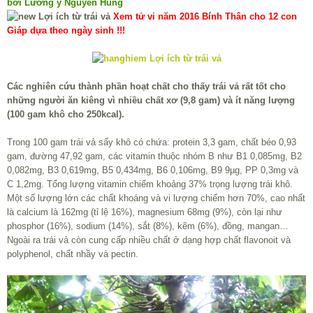
bởi Lương y Nguyễn Hùng
Xem tử vi năm 2016 Bính Thân cho 12 con
Giáp dựa theo ngày sinh !!!
Các nghiên cứu thành phần hoạt chất cho thấy trái vả rất tốt cho
những người ăn kiêng vì nhiều chất xơ (9,8 gam) và ít năng lượng
(100 gam khô cho 250kcal).
Trong 100 gam trái vả sấy khô có chứa: protein 3,3 gam, chất béo 0,93
gam, đường 47,92 gam, các vitamin thuộc nhóm B như B1 0,085mg, B2
0,082mg, B3 0,619mg, B5 0,434mg, B6 0,106mg, B9 9µg, PP 0,3mg và
C 1,2mg. Tổng lượng vitamin chiếm khoảng 37% trọng lượng trái khô.
Một số lượng lớn các chất khoáng và vi lượng chiếm hơn 70%, cao nhất
là calcium là 162mg (tỉ lệ 16%), magnesium 68mg (9%), còn lại như
phosphor (16%), sodium (14%), sắt (8%), kẽm (6%), đồng, mangan…
Ngoài ra trái vả còn cung cấp nhiều chất ở dạng hợp chất flavonoit và
polyphenol, chất nhầy và pectin.