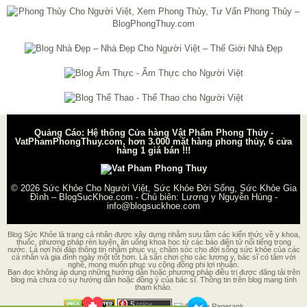
Quảng Cáo: Hệ thống Cửa hàng Vật Phẩm Phong Thủy -
VatPhamPhongThuy.com, hơn 3.000 mặt hàng phong thủy, 6 cửa
hàng 1 giá bán !!!
© 2026
Sức Khỏe Cho Người Việt, Sức Khỏe Đời Sống, Sức Khỏe Gia
Đình – BlogSucKhoe.com
- Chủ biên:
Lương y Nguyễn Hùng
-
info@blogsuckhoe.com
Blog Sức Khỏe là trang cá nhân được xây dựng nhằm sưu tầm các kiến thức về y khoa,
thuốc, phương pháp rèn luyện, ăn uống khoa học từ các báo điện tử nổi tiếng trong
nước. Là nơi hỏi đáp thông tin nhằm phục vụ, chăm sóc cho đời sống sức khỏe của các
cá nhân và gia đình ngày một tốt hơn. Là sân chơi cho các lương y, bác sĩ có tâm với
nghề, mong muốn phục vụ cộng đồng phi lợi nhuận.
Bạn đọc không áp dụng những hướng dẫn hoặc phương pháp điều trị được đăng tải trên
blog mà chưa có sự hướng dẫn hoặc đồng ý của bác sĩ. Thông tin trên blog mang tính
tham khảo.