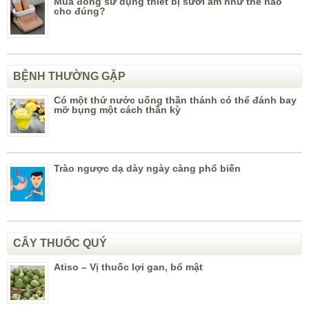
Mùa đông sử dụng thiết bị sưởi ấm như thế nào
cho đúng?
BỆNH THƯỜNG GẶP
Có một thứ nước uống thần thánh có thể đánh bay
mỡ bụng một cách thần kỳ
Trào ngược dạ dày ngày càng phổ biến
CÂY THUỐC QUÝ
Atiso – Vị thuốc lợi gan, bổ mật