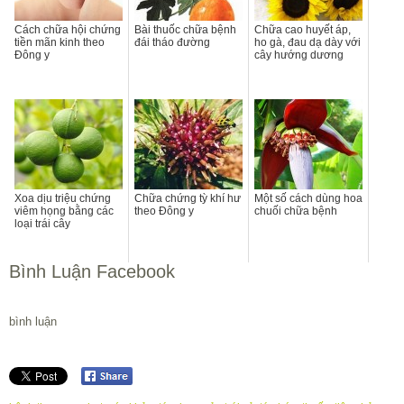
Cách chữa hội chứng
Bài thuốc chữa bệnh
Chữa cao huyết áp,
tiền mãn kinh theo
đái tháo đường
ho gà, đau dạ dày với
Đông y
cây hướng dương
Xoa dịu triệu chứng
Chữa chứng tỳ khí hư
Một số cách dùng hoa
viêm họng bằng các
theo Đông y
chuối chữa bệnh
loại trái cây
Bình Luận Facebook
bình luận