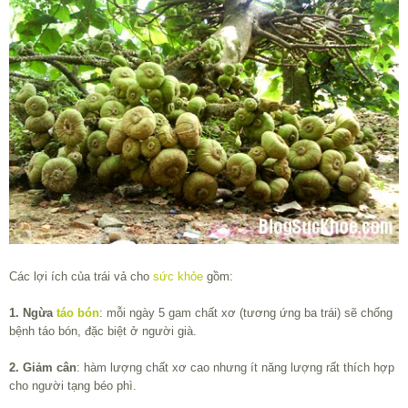
Các lợi ích của trái vả cho
sức khỏe
gồm:
1. Ngừa
táo bón
: mỗi ngày 5 gam chất xơ (tương ứng ba trái) sẽ chống
bệnh táo bón, đặc biệt ở người già.
2. Giảm cân
: hàm lượng chất xơ cao nhưng ít năng lượng rất thích hợp
cho người tạng béo phì.