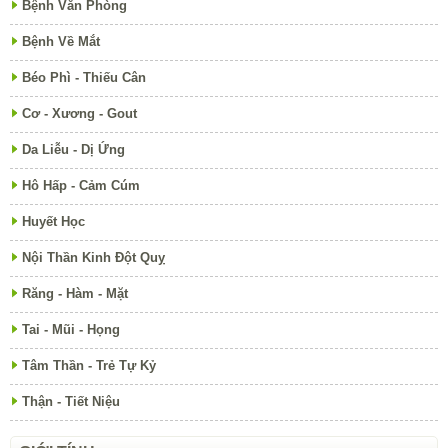
Bệnh Văn Phòng
Bệnh Về Mắt
Béo Phì - Thiếu Cân
Cơ - Xương - Gout
Da Liễu - Dị Ứng
Hô Hấp - Cảm Cúm
Huyết Học
Nội Thần Kinh Đột Quỵ
Răng - Hàm - Mặt
Tai - Mũi - Họng
Tâm Thần - Trẻ Tự Kỷ
Thận - Tiết Niệu