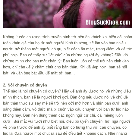
Không ít các chương trình truyền hình trở nên ăn khách khi biến đổi hoàn
toàn khán giả của họ từ một người bình thường, sẽ lẫn vào bao nhiêu
người trở thành một người có gu, biết cách ăn mặc, trang điểm và để tóc
phù hợp. Bạn có thấy sự “lột xác” của những người ấy không? Điều đó
chứng minh cho bạn một chân lý: Bạn luôn luôn có thể trở nên xinh đẹp
hơn, chỉ cần để ý chăm chút cho bản thân. Khi đã đẹp hơn, bạn sẽ nổi
bật, và đàn ông bắt đầu để mắt tới bạn…
2. Nói chuyện có duyên
Thế nào là nói chuyện có duyên? Hãy để anh ấy được nói về những điều
mình thích, bạn sẽ là người khơi gợi. Đàn ông nếu được nói về chủ đề
bản thân thực sự say mê sẽ trở nên cởi mở hơn và nhìn bạn dưới ánh
sáng thiện cảm, vô thức mà bị cuốn vào câu chuyện với bạn từ lúc nào
không hay. Bạn nên dùng thêm các ngôn ngữ cử chỉ, cái miệng luôn
cười, đôi mắt vui tươi như biết nói, điệu bộ uyển chuyển, hơi ngả người
về phía trước để anh ấy biết rằng bạn có hứng thú với câu chuyện, có
lúc lại đưa người một chút ra sau để điều tiết khoảng cách. Nhẹ nhàng