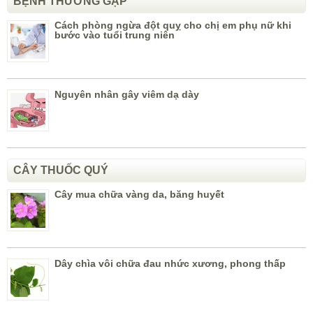
BỆNH THƯỜNG GẶP
Cách phòng ngừa đột quỵ cho chị em phụ nữ khi
bước vào tuổi trung niên
Nguyên nhân gây viêm dạ dày
CÂY THUỐC QUÝ
Cây mua chữa vàng da, băng huyết
Dây chìa vôi chữa đau nhức xương, phong thấp