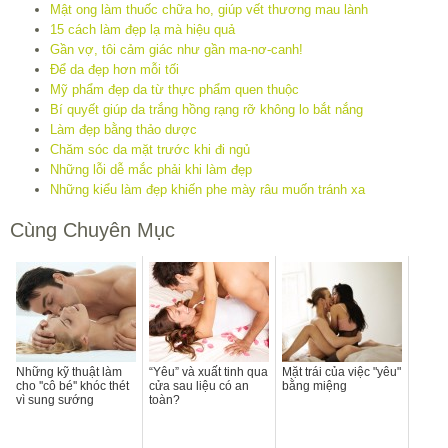
Mật ong làm thuốc chữa ho, giúp vết thương mau lành
15 cách làm đẹp lạ mà hiệu quả
Gần vợ, tôi cảm giác như gần ma-nơ-canh!
Để da đẹp hơn mỗi tối
Mỹ phẩm đẹp da từ thực phẩm quen thuộc
Bí quyết giúp da trắng hồng rạng rỡ không lo bắt nắng
Làm đẹp bằng thảo dược
Chăm sóc da mặt trước khi đi ngủ
Những lỗi dễ mắc phải khi làm đẹp
Những kiểu làm đẹp khiến phe mày râu muốn tránh xa
Cùng Chuyên Mục
Những kỹ thuật làm
“Yêu” và xuất tinh qua
Mặt trái của việc "yêu"
cho ''cô bé'' khóc thét
cửa sau liệu có an
bằng miệng
vì sung sướng
toàn?