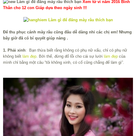
Xem tử vi năm 2016 Bính
Thân cho 12 con Giáp dựa theo ngày sinh !!!
Để thu phục cánh mày râu cũng đâu dễ dàng nhỉ các chị em! Nhưng
bây giờ đã có bí quyết giúp nàng .
1. Phải xinh
: Bạn thừa biết rằng không có phụ nữ xấu, chỉ có phụ nữ
không biết
làm đẹp
. Bởi thế, đừng đổ lỗi cho cái sự lười
làm đẹp
của
mình chỉ bằng một câu “tôi không xinh, có cố cũng chẳng để làm gì”.