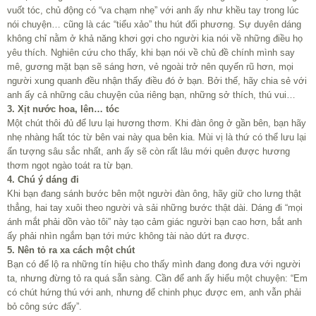
vuốt tóc, chủ động có “va chạm nhẹ” với anh ấy như khều tay trong lúc
nói chuyện… cũng là các “tiểu xảo” thu hút đối phương. Sự duyên dáng
không chỉ nằm ở khả năng khơi gợi cho người kia nói về những điều họ
yêu thích. Nghiên cứu cho thấy, khi bạn nói về chủ đề chính mình say
mê, gương mặt bạn sẽ sáng hơn, vẻ ngoài trở nên quyến rũ hơn, mọi
người xung quanh đều nhận thấy điều đó ở bạn. Bởi thế, hãy chia sẻ với
anh ấy cả những câu chuyện của riêng bạn, những sở thích, thú vui…
3. Xịt nước hoa, lên… tóc
Một chút thôi đủ để lưu lại hương thơm. Khi đàn ông ở gần bên, bạn hãy
nhẹ nhàng hất tóc từ bên vai này qua bên kia. Mùi vị là thứ có thể lưu lại
ấn tượng sâu sắc nhất, anh ấy sẽ còn rất lâu mới quên được hương
thơm ngọt ngào toát ra từ bạn.
4. Chú ý dáng đi
Khi bạn đang sánh bước bên một người đàn ông, hãy giữ cho lưng thật
thẳng, hai tay xuôi theo người và sải những bước thật dài. Dáng đi “mọi
ánh mắt phải dồn vào tôi” này tạo cảm giác người bạn cao hơn, bắt anh
ấy phải nhìn ngắm bạn tới mức không tài nào dứt ra được.
5. Nên tỏ ra xa cách một chút
Bạn có để lộ ra những tín hiệu cho thấy mình đang đong đưa với người
ta, nhưng đừng tỏ ra quá sẵn sàng. Cần để anh ấy hiểu một chuyện: “Em
có chút hứng thú với anh, nhưng để chinh phục được em, anh vẫn phải
bỏ công sức đấy”.