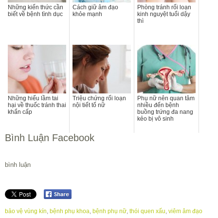
Những kiến thức cần
Cách giữ âm đạo
Phòng tránh rối loạn
biết về bệnh tình dục
khỏe mạnh
kinh nguyệt tuổi dậy
thì
Những hiểu lầm tai
Triệu chứng rối loạn
Phụ nữ nên quan tâm
hại về thuốc tránh thai
nội tiết tố nữ
nhiều đến bệnh
khẩn cấp
buồng trứng đa nang
kẻo bị vô sinh
Bình Luận Facebook
bình luận
bảo vệ vùng kín
,
bệnh phụ khoa
,
bệnh phụ nữ
,
thói quen xấu
,
viêm âm đạo