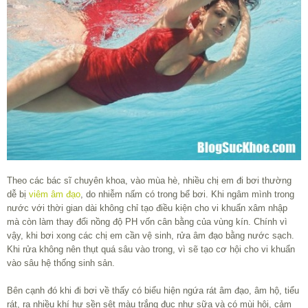
Theo các bác sĩ chuyên khoa, vào mùa hè, nhiều chị em đi bơi thường
dễ bị
viêm âm đạo
, do nhiễm nấm có trong bể bơi. Khi ngâm mình trong
nước với thời gian dài không chỉ tạo điều kiện cho vi khuẩn xâm nhập
mà còn làm thay đổi nồng độ PH vốn cân bằng của vùng kín. Chính vì
vậy, khi bơi xong các chị em cần vệ sinh, rửa âm đạo bằng nước sạch.
Khi rửa không nên thụt quá sâu vào trong, vì sẽ tạo cơ hội cho vi khuẩn
vào sâu hệ thống sinh sản.
Bên cạnh đó khi đi bơi về thấy có biểu hiện ngứa rát âm đạo, âm hộ, tiểu
rát, ra nhiều khí hư sền sệt màu trắng đục như sữa và có mùi hôi, cảm