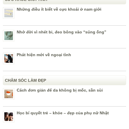
Những điều ít biết về cực khoái ở nam giới
Nhớ đời vì nhét bi, đeo bông vào “súng ống”
Phát hiện mới về ngoại tình
CHĂM SÓC LÀM ĐẸP
Cách đơn giản để da không bị mốc, sần sùi
Học bí quyết trẻ – khỏe – đẹp của phụ nữ Nhật