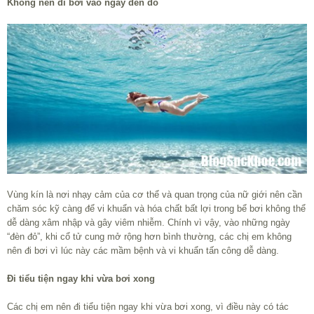
Không nên đi bơi vào ngày đèn đỏ
Vùng kín là nơi nhạy cảm của cơ thể và quan trọng của nữ giới nên cần
chăm sóc kỹ càng để vi khuẩn và hóa chất bất lợi trong bể bơi không thể
dễ dàng xâm nhập và gây viêm nhiễm. Chính vì vậy, vào những ngày
“đèn đỏ”, khi cổ tử cung mở rộng hơn bình thường, các chị em không
nên đi bơi vì lúc này các mầm bệnh và vi khuẩn tấn công dễ dàng.
Đi tiểu tiện ngay khi vừa bơi xong
Các chị em nên đi tiểu tiện ngay khi vừa bơi xong, vì điều này có tác