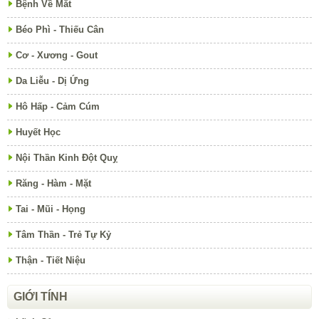
Bệnh Về Mắt
Béo Phì - Thiếu Cân
Cơ - Xương - Gout
Da Liễu - Dị Ứng
Hô Hấp - Cảm Cúm
Huyết Học
Nội Thần Kinh Đột Quỵ
Răng - Hàm - Mặt
Tai - Mũi - Họng
Tâm Thần - Trẻ Tự Kỷ
Thận - Tiết Niệu
GIỚI TÍNH