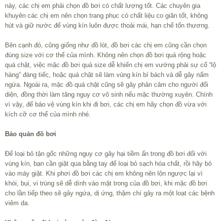
này, các chị em phải chọn đồ bơi có chất lượng tốt. Các chuyên gia
khuyên các chị em nên chọn trang phục có chất liệu co giãn tốt, không
hút và giữ nước để vùng kín luôn được thoải mái, hạn chế tổn thương.
Bên cạnh đó, cũng giống như đồ lót, đồ bơi các chị em cũng cần chọn
đúng size với cơ thể của mình. Không nên chọn đồ bơi quá rộng hoặc
quá chật, việc mặc đồ bơi quá size dễ khiến chị em vướng phải sự cố “lộ
hàng” đáng tiếc, hoặc quá chật sẽ làm vùng kín bí bách và dễ gây nấm
ngứa. Ngoài ra, mặc đồ quá chật cũng sẽ gây phản cảm cho người đối
diện, đồng thời làm tăng nguy cơ vô sinh nếu mặc thường xuyên. Chính
vì vậy, để bảo vệ vùng kín khi đi bơi, các chị em hãy chọn đồ vừa với
kích cỡ cơ thể của mình nhé.
Bảo quản đồ bơi
Để loại bỏ tận gốc những nguy cơ gây hại tiềm ẩn trong đồ bơi đối với
vùng kín, bạn cần giặt qua bằng tay để loại bỏ sạch hóa chất, rồi hãy bỏ
vào máy giặt. Khi phơi đồ bơi các chị em không nên lộn ngược lại vì
khói, bụi, vi trùng sẽ dễ dính vào mặt trong của đồ bơi, khi mặc đồ bơi
cho lần tiếp theo sẽ gây ngứa, dị ứng, thậm chí gây ra một loạt các bệnh
viêm da.