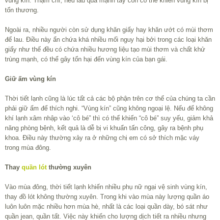
vùng kín. Thậm chí, nếu lau quá mạnh tay còn có thể khiến vùng kín bị
tổn thương.
Ngoài ra, nhiều người còn sử dụng khăn giấy hay khăn ướt có mùi thơm
để lau. Điều này ẩn chứa khá nhiều mối nguy hại bởi trong các loại khăn
giấy như thế đều có chứa nhiều hương liệu tạo mùi thơm và chất khử
trùng mạnh, có thể gây tổn hại đến vùng kín của bạn gái.
Giữ ấm vùng kín
Thời tiết lạnh cũng là lúc tất cả các bộ phận trên cơ thể của chúng ta cần
phải giữ ấm để thích nghi. “Vùng kín” cũng không ngoại lệ. Nếu để không
khí lạnh xâm nhập vào ‘cô bé” thì có thể khiến “cô bé” suy yếu, giảm khả
năng phòng bệnh, kết quả là dễ bị vi khuẩn tấn công, gây ra bệnh phụ
khoa. Điều này thường xảy ra ở những chị em có sở thích mặc váy
trong mùa đông.
Thay
quần lót
thường xuyên
Vào mùa đông, thời tiết lạnh khiến nhiều phụ nữ ngại vệ sinh vùng kín,
thay đồ lót không thường xuyên. Trong khi vào mùa này lượng quần áo
luôn luôn mặc nhiều hơn mùa hè, nhất là các loại quần dày, bó sát như
quần jean, quần tất. Việc này khiến cho lượng dịch tiết ra nhiều nhưng