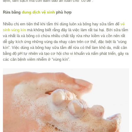
định, làm sạch mà còn đảm bảo an toàn cho “cô bé”.
Rửa bằng
dung dịch vệ sinh
phù hợp
Nhiều chị em tiện thể khi tắm thì dùng luôn xà bông hay sữa tắm để
vệ
sinh vùng kín
mà không biết rằng đây là việc làm rất tai hại. Bởi sữa tắm
và nhất là xà bông có chứa nhiều chất tẩy rửa như kiềm và cồn nên rất
dễ gây kích ứng những vùng da nhạy cảm trên cơ thể, đặc biệt là “vùng
kín”. Việc dùng xà bông hay sữa tắm để rửa có thể làm khô da, mất cân
bằng độ pH tự nhiên và tạo cơ hội cho vi khuẩn và nấm phát triển, gây ra
các căn bệnh viêm nhiễm ở “vùng kín”.