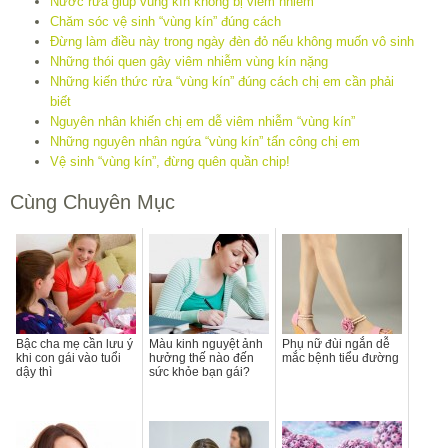
Nước rửa giúp vùng kín không bị viêm nhiễm
Chăm sóc vệ sinh “vùng kín” đúng cách
Đừng làm điều này trong ngày đèn đỏ nếu không muốn vô sinh
Những thói quen gây viêm nhiễm vùng kín nặng
Những kiến thức rửa “vùng kín” đúng cách chị em cần phải
biết
Nguyên nhân khiến chị em dễ viêm nhiễm “vùng kín”
Những nguyên nhân ngứa “vùng kín” tấn công chị em
Vệ sinh “vùng kín”, đừng quên quần chip!
Cùng Chuyên Mục
Bậc cha mẹ cần lưu ý
Màu kinh nguyệt ảnh
Phụ nữ đùi ngắn dễ
khi con gái vào tuổi
hưởng thế nào đến
mắc bệnh tiểu đường
dậy thì
sức khỏe bạn gái?