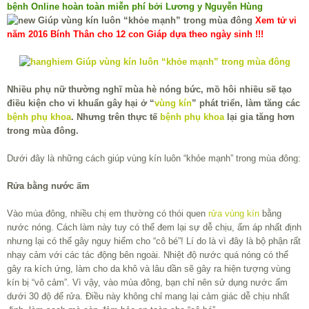
bệnh Online hoàn toàn miễn phí bởi Lương y Nguyễn Hùng
Xem tử vi
năm 2016 Bính Thân cho 12 con Giáp dựa theo ngày sinh !!!
Nhiều phụ nữ thường nghĩ mùa hè nóng bức, mồ hôi nhiều sẽ tạo
điều kiện cho vi khuẩn gây hại ở “
vùng kín
” phát triển, làm tăng các
bệnh phụ khoa
. Nhưng trên thực tế
bệnh phụ khoa
lại gia tăng hơn
trong mùa đông.
Dưới đây là những cách giúp vùng kín luôn “khỏe mạnh” trong mùa đông:
Rửa bằng nước ấm
Vào mùa đông, nhiều chị em thường có thói quen
rửa vùng kín
bằng
nước nóng. Cách làm này tuy có thể đem lại sự dễ chịu, ấm áp nhất định
nhưng lại có thể gây nguy hiểm cho “cô bé”! Lí do là vì đây là bộ phận rất
nhạy cảm với các tác động bên ngoài. Nhiệt độ nước quá nóng có thể
gây ra kích ứng, làm cho da khô và lâu dần sẽ gây ra hiện tượng vùng
kín bị “vô cảm”. Vì vậy, vào mùa đông, bạn chỉ nên sử dụng nước ấm
dưới 30 độ để rửa. Điều này không chỉ mang lại cảm giác dễ chịu nhất