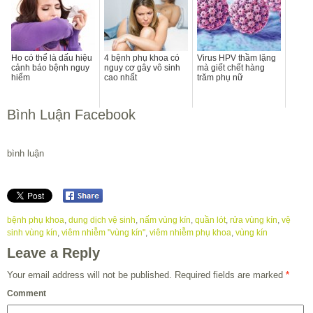
Ho có thể là dấu hiệu
4 bệnh phụ khoa có
Virus HPV thầm lặng
cảnh báo bệnh nguy
nguy cơ gây vô sinh
mà giết chết hàng
hiểm
cao nhất
trăm phụ nữ
Bình Luận Facebook
bình luận
bệnh phụ khoa
,
dung dịch vệ sinh
,
nấm vùng kín
,
quần lót
,
rửa vùng kín
,
vệ
sinh vùng kín
,
viêm nhiễm "vùng kín"
,
viêm nhiễm phụ khoa
,
vùng kín
Leave a Reply
Your email address will not be published.
Required fields are marked
*
Comment