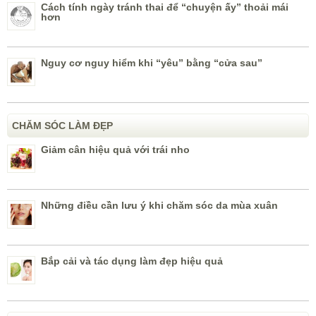
Cách tính ngày tránh thai để “chuyện ấy” thoải mái
hơn
Nguy cơ nguy hiểm khi “yêu” bằng “cửa sau”
CHĂM SÓC LÀM ĐẸP
Giảm cân hiệu quả với trái nho
Những điều cần lưu ý khi chăm sóc da mùa xuân
Bắp cải và tác dụng làm đẹp hiệu quả