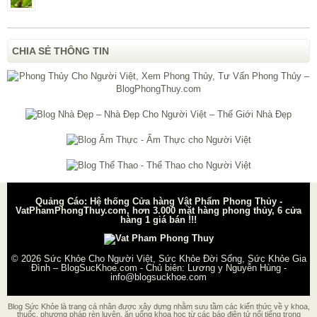
CHIA SẺ THÔNG TIN
Quảng Cáo: Hệ thống Cửa hàng Vật Phẩm Phong Thủy -
VatPhamPhongThuy.com, hơn 3.000 mặt hàng phong thủy, 6 cửa
hàng 1 giá bán !!!
© 2026
Sức Khỏe Cho Người Việt, Sức Khỏe Đời Sống, Sức Khỏe Gia
Đình – BlogSucKhoe.com
- Chủ biên:
Lương y Nguyễn Hùng
-
info@blogsuckhoe.com
Blog Sức Khỏe là trang cá nhân được xây dựng nhằm sưu tầm các kiến thức về y khoa,
thuốc, phương pháp rèn luyện, ăn uống khoa học từ các báo điện tử nổi tiếng trong