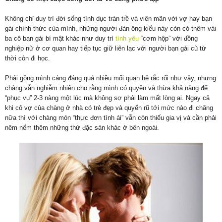
Không chỉ duy trì đời sống tình dục tràn trề và viên mãn với vợ hay bạn
gái chính thức của mình, những người đàn ông kiểu này còn có thêm vài
ba cô bạn gái bí mật khác như duy trì
tình yêu
“cơm hộp” với đồng
nghiệp nữ ở cơ quan hay tiếp tục giữ liên lạc với người bạn gái cũ từ
thời còn đi học.
Phải gồng mình cáng đáng quá nhiều mối quan hệ rắc rối như vậy, nhưng
chàng vẫn nghiễm nhiên cho rằng mình có quyền và thừa khả năng để
“phục vụ” 2-3 nàng một lúc mà không sợ phải làm mất lòng ai. Ngay cả
khi cô vợ của chàng ở nhà có trẻ đẹp và quyến rũ tới mức nào đi chăng
nữa thì với chàng món “thực đơn tình ái” vẫn còn thiếu gia vị và cần phải
nêm nếm thêm những thứ đặc sản khác ở bên ngoài.