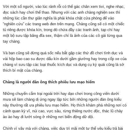
Với một số người, vào lúc rảnh rỗi có thể gác chân xem tivi, nghe nhạc,
đọc sách hay chơi thể thao. Nhưng với các anh chàng nghiện sex thì
những lúc cần thư giãn nghĩa là phải khóa chặt cửa phòng để vào
“nghiên cứu” các trang web đen trên mạng. Chàng cũng sẽ có một chiếc
tủ riêng được khóa kín, trong đó chứa đầy các tranh ảnh, tạp chí hay
một bộ sưu tập băng đĩa sex, thậm chí là ảnh của các cô gái từng qua
tay chàng.
Và bạn cũng sẽ đừng quá sốc nếu bắt gặp các thứ đồ chơi tình dục và
vài hộp bao cao su được dấu kín dưới gầm giường hay trong cốp xe của
chàng vì sưu tập các loại thuốc kích dục và dụng cụ kỳ quái cũng là sở
thích bí mật của chàng.
Chàng là người đàn ông thích phiêu lưu mạo hiểm
Những chuyến cắm trại ngoài trời hay dạo chơi trong công viên dưới
mưa sẽ làm chàng dị ứng ngay lập tức bởi những người đàn ông kiểu
này thường rất ưa phiêu lưu mạo hiểm. Họ thích khám phá những nơi có
cảnh quan kỳ vĩ, núi cao, vực sâu, rừng thiêng nước độc, thác lũ chảy
ào ào hay đi lướt sóng ở những nơi biển động dữ dội.
Chính vì vậy mà với chàng, việc duy trì mãi một tư thế yêu kiểu trả bài