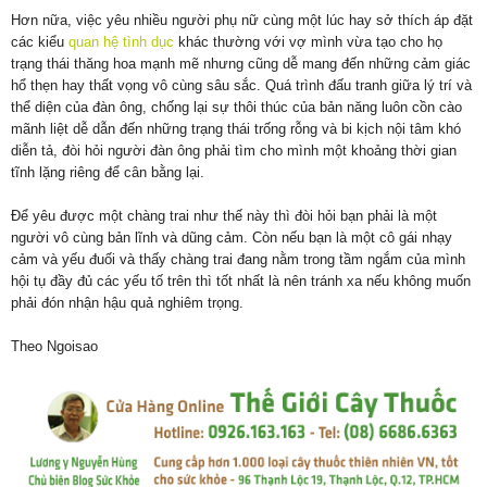
Hơn nữa, việc yêu nhiều người phụ nữ cùng một lúc hay sở thích áp đặt
các kiểu
quan hệ tình dục
khác thường với vợ mình vừa tạo cho họ
trạng thái thăng hoa mạnh mẽ nhưng cũng dễ mang đến những cảm giác
hổ thẹn hay thất vọng vô cùng sâu sắc. Quá trình đấu tranh giữa lý trí và
thể diện của đàn ông, chống lại sự thôi thúc của bản năng luôn cồn cào
mãnh liệt dễ dẫn đến những trạng thái trống rỗng và bi kịch nội tâm khó
diễn tả, đòi hỏi người đàn ông phải tìm cho mình một khoảng thời gian
tĩnh lặng riêng để cân bằng lại.
Để yêu được một chàng trai như thế này thì đòi hỏi bạn phải là một
người vô cùng bản lĩnh và dũng cảm. Còn nếu bạn là một cô gái nhạy
cảm và yếu đuối và thấy chàng trai đang nằm trong tầm ngắm của mình
hội tụ đầy đủ các yếu tố trên thì tốt nhất là nên tránh xa nếu không muốn
phải đón nhận hậu quả nghiêm trọng.
Theo Ngoisao