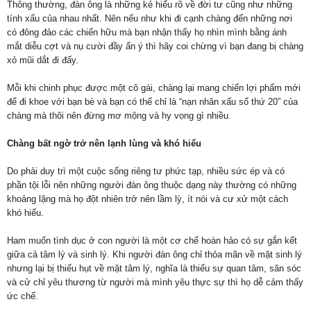
Thông thường, đàn ông là những kẻ hiểu rõ về đời tư cũng như những
tính xấu của nhau nhất. Nên nếu như khi đi cạnh chàng đến những nơi
có đông đảo các chiến hữu mà bạn nhận thấy họ nhìn mình bằng ánh
mắt diễu cợt và nụ cười đầy ẩn ý thì hãy coi chừng vì bạn đang bị chàng
xỏ mũi dắt đi đấy.
Mỗi khi chinh phục được một cô gái, chàng lại mang chiến lợi phẩm mới
để đi khoe với bạn bè và bạn có thể chỉ là “nạn nhân xấu số thứ 20” của
chàng mà thôi nên đừng mơ mộng và hy vọng gì nhiều.
Chàng bất ngờ trở nên lạnh lùng và khó hiểu
Do phải duy trì một cuộc sống riêng tư phức tạp, nhiều sức ép và có
phần tội lỗi nên những người đàn ông thuộc dạng này thường có những
khoảng lặng mà họ đột nhiên trở nên lầm lỳ, ít nói và cư xử một cách
khó hiểu.
Ham muốn tình dục ở con người là một cơ chế hoàn hảo có sự gắn kết
giữa cả tâm lý và sinh lý. Khi người đàn ông chỉ thỏa mãn về mặt sinh lý
nhưng lại bị thiếu hụt về mặt tâm lý, nghĩa là thiếu sự quan tâm, săn sóc
và cử chỉ yêu thương từ người mà mình yêu thực sự thì họ dễ cảm thấy
ức chế.