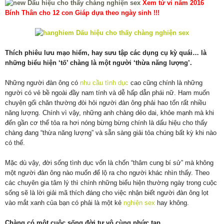
Xem tử vi năm 2016
Bính Thân cho 12 con Giáp dựa theo ngày sinh !!!
Thích phiêu lưu mạo hiểm, hay sưu tập các dụng cụ kỳ quái… là
những biểu hiện ‘tố’ chàng là một người ‘thừa năng lượng’.
Những người đàn ông có
nhu cầu tình dục
cao cũng chính là những
người có vẻ bề ngoài đầy nam tính và dễ hấp dẫn phái nữ. Ham muốn
chuyện gối chăn thường đòi hỏi người đàn ông phải hao tổn rất nhiều
năng lượng. Chính vì vậy, những anh chàng dẻo dai, khỏe mạnh mà khi
đến gần cơ thể tỏa ra hơi nóng bừng bừng chính là dấu hiệu cho thấy
chàng đang “thừa năng lượng” và sẵn sàng giải tỏa chúng bất kỳ khi nào
có thể.
Mặc dù vậy, đời sống tình dục vốn là chốn “thâm cung bí sử” mà không
một người đàn ông nào muốn để lộ ra cho người khác nhìn thấy. Theo
các chuyên gia tâm lý thì chính những biểu hiện thường ngày trong cuộc
sống sẽ là lời giải mã thích đáng cho việc nhận biết người đàn ông lọt
vào mắt xanh của bạn có phải là một kẻ
nghiện sex
hay không.
Chàng có một cuộc sống đời tư vô cùng phức tạp