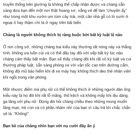
truyền thống trên giường là không thể chấp nhận được và chàng sẵn
sàng đưa bạn đến một nơi thật hoang sơ, vắng vẻ để làm “chuyện ấy”
như trong một khu vườn um tùm cây trái, một căn nhà gỗ có lò sưởi ở
ngoại ô hay thậm chí là ở ngay trên bãi biển.
Chàng là người không thích bị ràng buộc bởi bất kỳ luật lệ nào
Ở nơi công sở, những chàng trai kiểu này thường rất nóng nảy và thẳng
tính, không ưa luồn cúi và có thể đấu tay đôi với sếp bất kỳ lúc nào
chàng cảm thấy bất mãn. Bạn sẽ thấy chàng đôi khi rất vô kỷ luật và coi
thường pháp luật, sẵn sàng phóng xe với vận tốc cao trên đường cấm,
không đội mũ bảo hiểm khi đi xe máy hay không thích đeo thẻ nhân viên
khi ngồi trong văn phòng.
Một nhược điểm mà phụ nữ có thể không thích ở những người đàn ông
kiểu này là họ đôi khi rất lỗ mãng, thô kệch và không mấy khi dịu dàng,
ga lăng với phụ nữ. Đừng đòi hỏi chàng chiều theo những mong muốn
lãng mạn, trẻ con và có phần nhảm nhí của bạn vì câu trả lời chắc chắn
sẽ là: “Không!”.
Bạn bè của chàng nhìn bạn với nụ cười đầy ẩn ý