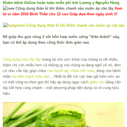
Khám bệnh Online hoàn toàn miễn phí bởi Lương y Nguyễn Hùng
Xem
tử vi năm 2016 Bính Thân cho 12 con Giáp dựa theo ngày sinh !!!
Để giúp thu gọn vòng 2 với hỗn hợp nước uống “thần thánh” này,
bạn có thể áp dụng theo công thức đơn giản sau
Công dụng của cần tây
mang lại cho sức khỏe của chúng ta rất nhiều,
thậm chí còn nhiều hơn cả những gì mà chúng ta đang nghĩ về nó, đơn
cử như cần tây giúp chữa
cao huyết áp
,
chữa mỡ máu
, dùng cho bệnh
nhân
tai biến mạch máu não
… Nhất là đối với các bạn gái luôn ước ao
có một vòng eo thon gọn thì hãy áp dụng ngay cách
giảm cân
bằng cần
tây kết hợp cùng chanh – một phương pháp tiện dụng và vô cùng hữu
hiệu.