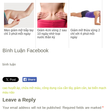
Mẹo giảm mỡ bắp tay
Giảm 4cm vòng 2 sau
Giảm mỡ thừa vòng 2
chỉ 3 phút mỗi ngày
10 ngày nhờ loại
chỉ với 4 phút mỗi
nước thần kỳ
ngày
Bình Luận Facebook
bình luận
cao huyết áp
,
chữa mỡ máu
,
công dụng của cần tây
,
giảm cân
,
tai biến mạch
máu não
Leave a Reply
Your email address will not be published.
Required fields are marked
*