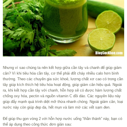
Nhưng vì sao chúng ta nên kết hợp giữa cần tây và chanh để giúp giảm
cân? Vì khi tiêu hóa cần tây, cơ thể phải đốt cháy nhiều calo hơn bình
thường. Theo các chuyên gia sức khoẻ, lượng chất xơ cao có trong cần
tây giúp kích thích hệ tiêu hóa hoạt động, giúp giảm cân hiệu quả. Ngoài
ra, khi kết hợp cần tây với chanh, hỗn hợp sẽ có được hàm lượng chất
chống oxy hóa, pectin và nguồn vitamin C dồi dào. Các nguyên liệu này
giúp đẩy mạnh quá trình diệt mỡ thừa nhanh chóng. Ngoài giảm cân, loại
nước này còn giúp đẹp da, hết mụn và làm mờ các vết sạm đen.
Để giúp thu gọn vòng 2 với hỗn hợp nước uống “thần thánh” này, bạn có
thể áp dụng theo công thức đơn giản sau: