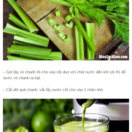
– Gọt lấy vỏ chanh rồi cho vào nồi đun với chút nước đến khi sôi thì đổ
nước vỏ chanh ra bát.
– Cắt đôi quả chanh, vắt lấy nước cốt cho vào 1 chén nhỏ.