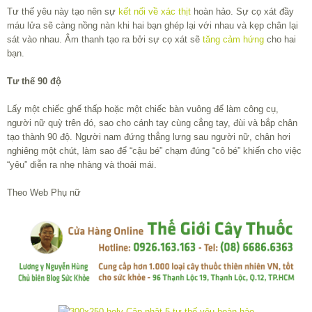
Tư thế yêu này tạo nên sự
kết nối về xác thịt
hoàn hảo. Sự cọ xát đầy
máu lửa sẽ càng nồng nàn khi hai bạn ghép lại với nhau và kẹp chân lại
sát vào nhau. Âm thanh tạo ra bởi sự cọ xát sẽ
tăng cảm hứng
cho hai
bạn.
Tư thế 90 độ
Lấy một chiếc ghế thấp hoặc một chiếc bàn vuông để làm công cụ,
người nữ quỳ trên đó, sao cho cánh tay cùng cẳng tay, đùi và bắp chân
tạo thành 90 độ. Người nam đứng thẳng lưng sau người nữ, chân hơi
nghiêng một chút, làm sao để “cậu bé” chạm đúng “cô bé” khiến cho việc
“yêu” diễn ra nhẹ nhàng và thoải mái.
Theo Web Phụ nữ