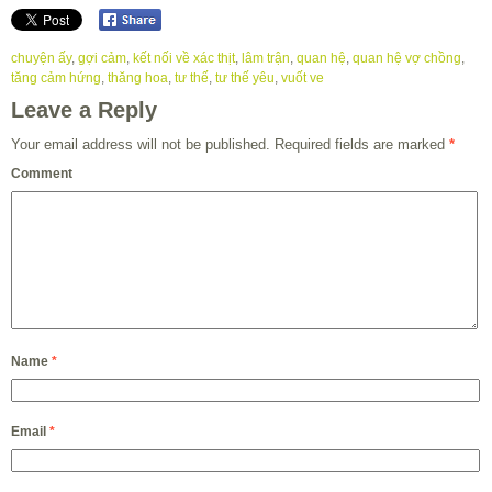
chuyện ấy
,
gợi cảm
,
kết nối về xác thịt
,
lâm trận
,
quan hệ
,
quan hệ vợ chồng
,
tăng cảm hứng
,
thăng hoa
,
tư thế
,
tư thế yêu
,
vuốt ve
Leave a Reply
Your email address will not be published.
Required fields are marked
*
Comment
Name
*
Email
*