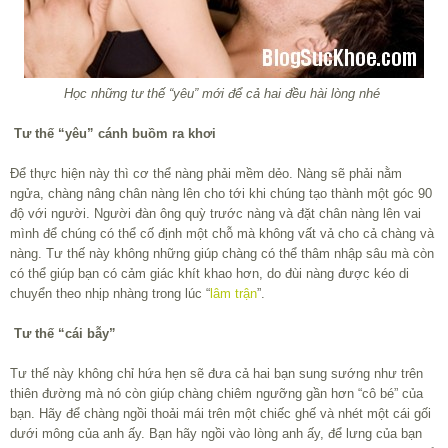
Học
những tư thế “yêu” mới để cả hai đều hài lòng nhé
Tư thế “yêu” cánh buồm ra khơi
Để thực hiện này thì cơ thể nàng phải mềm dẻo. Nàng sẽ phải nằm
ngửa, chàng nâng chân nàng lên cho tới khi chúng tạo thành một góc 90
độ với người. Người đàn ông quỳ trước nàng và đặt chân nàng lên vai
mình để chúng có thể cố định một chỗ mà không vất vả cho cả chàng và
nàng. Tư thế này không những giúp chàng có thể thâm nhập sâu mà còn
có thể giúp bạn có cảm giác khít khao hơn, do đùi nàng được kéo di
chuyển theo nhịp nhàng trong lúc “
lâm trận
”.
Tư thế “cái bẫy”
Tư thế này không chỉ hứa hẹn sẽ đưa cả hai bạn sung sướng như trên
thiên đường mà nó còn giúp chàng chiêm ngưỡng gần hơn “cô bé” của
bạn. Hãy để chàng ngồi thoải mái trên một chiếc ghế và nhét một cái gối
dưới mông của anh ấy. Bạn hãy ngồi vào lòng anh ấy, để lưng của bạn