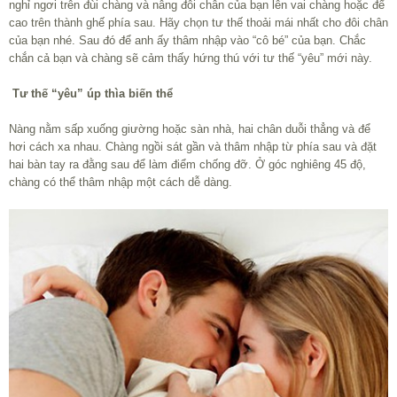
nghỉ ngơi trên đùi chàng và nâng đôi chân của bạn lên vai chàng hoặc để
cao trên thành ghế phía sau. Hãy chọn tư thế thoải mái nhất cho đôi chân
của bạn nhé. Sau đó để anh ấy thâm nhập vào “cô bé” của bạn. Chắc
chắn cả bạn và chàng sẽ cảm thấy hứng thú với tư thế “yêu” mới này.
Tư thế “yêu” úp thìa biến thể
Nàng nằm sấp xuống giường hoặc sàn nhà, hai chân duỗi thẳng và để
hơi cách xa nhau. Chàng ngồi sát gần và thâm nhập từ phía sau và đặt
hai bàn tay ra đằng sau để làm điểm chống đỡ. Ở góc nghiêng 45 độ,
chàng có thể thâm nhập một cách dễ dàng.