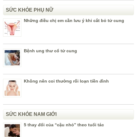
SỨC KHỎE PHỤ NỮ
Những điều chị em cần lưu ý khi cắt bỏ tử cung
Bệnh ung thư cổ tử cung
Không nên coi thường rối loạn tiền đình
SỨC KHỎE NAM GIỚI
5 thay đổi của “cậu nhỏ” theo tuổi tác