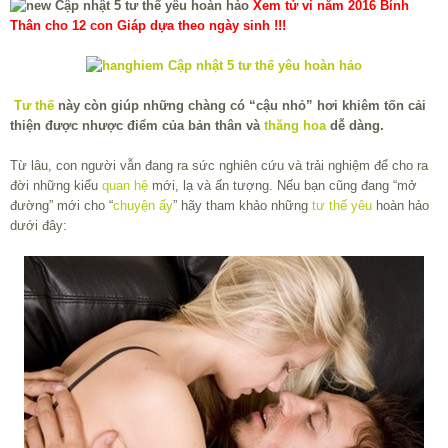
Xem tử vi năm 2016 Bính
Thân cho 12 con Giáp dựa theo ngày sinh !!!
Tư thế
này còn giúp những chàng có “cậu nhỏ” hơi khiêm tốn cải
thiện được nhược điểm của bản thân và
thăng hoa
dễ dàng.
Từ lâu, con người vẫn đang ra sức nghiên cứu và trải nghiệm để cho ra
đời những kiểu
quan hệ
mới, lạ và ấn tượng. Nếu bạn cũng đang “mở
đường” mới cho “
chuyện ấy
” hãy tham khảo những
tư thế yêu
hoàn hảo
dưới đây: