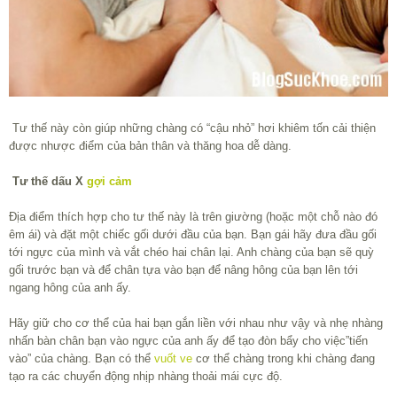
Tư thế này còn giúp những chàng có “cậu nhỏ” hơi khiêm tốn cải thiện
được nhược điểm của bản thân và thăng hoa dễ dàng.
Tư thế dấu X
gợi cảm
Địa điểm thích hợp cho tư thế này là trên giường (hoặc một chỗ nào đó
êm ái) và đặt một chiếc gối dưới đầu của bạn. Bạn gái hãy đưa đầu gối
tới ngực của mình và vắt chéo hai chân lại. Anh chàng của bạn sẽ quỳ
gối trước bạn và để chân tựa vào bạn để nâng hông của bạn lên tới
ngang hông của anh ấy.
Hãy giữ cho cơ thể của hai bạn gắn liền với nhau như vậy và nhẹ nhàng
nhấn bàn chân bạn vào ngực của anh ấy để tạo đòn bẩy cho việc”tiến
vào” của chàng. Bạn có thể
vuốt ve
cơ thể chàng trong khi chàng đang
tạo ra các chuyển động nhịp nhàng thoải mái cực độ.