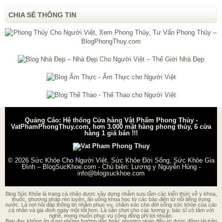
CHIA SẺ THÔNG TIN
Quảng Cáo: Hệ thống Cửa hàng Vật Phẩm Phong Thủy -
VatPhamPhongThuy.com, hơn 3.000 mặt hàng phong thủy, 6 cửa
hàng 1 giá bán !!!
© 2026
Sức Khỏe Cho Người Việt, Sức Khỏe Đời Sống, Sức Khỏe Gia
Đình – BlogSucKhoe.com
- Chủ biên:
Lương y Nguyễn Hùng
-
info@blogsuckhoe.com
Blog Sức Khỏe là trang cá nhân được xây dựng nhằm sưu tầm các kiến thức về y khoa,
thuốc, phương pháp rèn luyện, ăn uống khoa học từ các báo điện tử nổi tiếng trong
nước. Là nơi hỏi đáp thông tin nhằm phục vụ, chăm sóc cho đời sống sức khỏe của các
cá nhân và gia đình ngày một tốt hơn. Là sân chơi cho các lương y, bác sĩ có tâm với
nghề, mong muốn phục vụ cộng đồng phi lợi nhuận.
Bạn đọc không áp dụng những hướng dẫn hoặc phương pháp điều trị được đăng tải trên