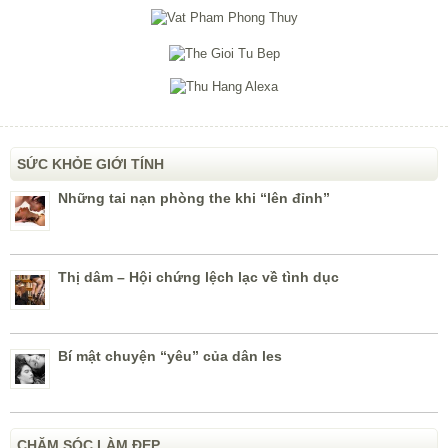
SỨC KHỎE GIỚI TÍNH
Những tai nạn phòng the khi “lên đỉnh”
Thị dâm – Hội chứng lệch lạc về tình dục
Bí mật chuyện “yêu” của dân les
CHĂM SÓC LÀM ĐẸP