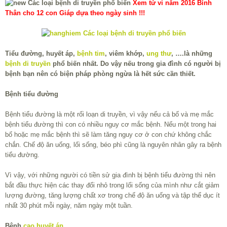
Xem tử vi năm 2016 Bính
Thân cho 12 con Giáp dựa theo ngày sinh !!!
Tiểu đường, huyết áp,
bệnh tim
, viêm khớp,
ung thư
, ….là những
bệnh di truyền
phổ biến nhất. Do vậy nếu trong gia đình có người bị
bệnh bạn nên có biện pháp phòng ngừa là hết sức cần thiết.
Bệnh tiểu đường
Bệnh tiểu đường là một rối loạn di truyền, vì vậy nếu cả bố và mẹ mắc
bệnh tiểu đường thì con có nhiều nguy cơ mắc bệnh. Nếu một trong hai
bố hoặc mẹ mắc bệnh thì sẽ làm tăng nguy cơ ở con chứ không chắc
chắn. Chế độ ăn uống, lối sống, béo phì cũng là nguyên nhân gây ra bệnh
tiểu đường.
Vì vậy, với những người có tiền sử gia đình bị bệnh tiểu đường thì nên
bắt đầu thực hiện các thay đổi nhỏ trong lối sống của mình như cắt giảm
lượng đường, tăng lượng chất xơ trong chế độ ăn uống và tập thể dục ít
nhất 30 phút mỗi ngày, năm ngày một tuần.
Bệnh
cao huyết áp