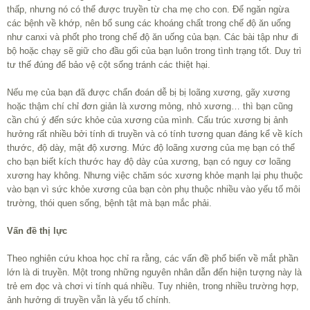
thấp, nhưng nó có thể được truyền từ cha mẹ cho con. Để ngăn ngừa
các bệnh về khớp, nên bổ sung các khoáng chất trong chế độ ăn uống
như canxi và phốt pho trong chế độ ăn uống của bạn. Các bài tập như đi
bộ hoặc chạy sẽ giữ cho đầu gối của bạn luôn trong tình trạng tốt. Duy trì
tư thế đúng để bảo vệ cột sống tránh các thiệt hại.
Nếu mẹ của bạn đã được chẩn đoán dễ bị bị loãng xương, gãy xương
hoặc thậm chí chỉ đơn giản là xương mỏng, nhỏ xương… thì bạn cũng
cần chú ý đến sức khỏe của xương của mình. Cấu trúc xương bị ảnh
hưởng rất nhiều bởi tính di truyền và có tính tương quan đáng kể về kích
thước, độ dày, mật độ xương. Mức độ loãng xương của mẹ bạn có thể
cho bạn biết kích thước hay độ dày của xương, bạn có nguy cơ loãng
xương hay không. Nhưng việc chăm sóc xương khỏe mạnh lại phụ thuộc
vào bạn vì sức khỏe xương của bạn còn phụ thuộc nhiều vào yếu tố môi
trường, thói quen sống, bệnh tật mà bạn mắc phải.
Vấn đề thị lực
Theo nghiên cứu khoa học chỉ ra rằng, các vấn đề phổ biến về mắt phần
lớn là di truyền. Một trong những nguyên nhân dẫn đến hiện tượng này là
trẻ em đọc và chơi vi tính quá nhiều. Tuy nhiên, trong nhiều trường hợp,
ảnh hưởng di truyền vẫn là yếu tố chính.