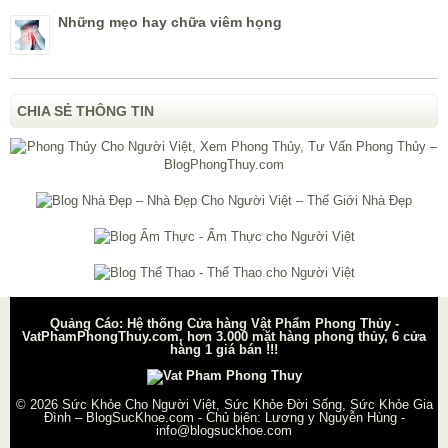
Những mẹo hay chữa viêm họng
CHIA SẺ THÔNG TIN
Quảng Cáo: Hệ thống Cửa hàng Vật Phẩm Phong Thủy -
VatPhamPhongThuy.com, hơn 3.000 mặt hàng phong thủy, 6 cửa
hàng 1 giá bán !!!
© 2026
Sức Khỏe Cho Người Việt, Sức Khỏe Đời Sống, Sức Khỏe Gia
Đình – BlogSucKhoe.com
- Chủ biên:
Lương y Nguyễn Hùng
-
info@blogsuckhoe.com