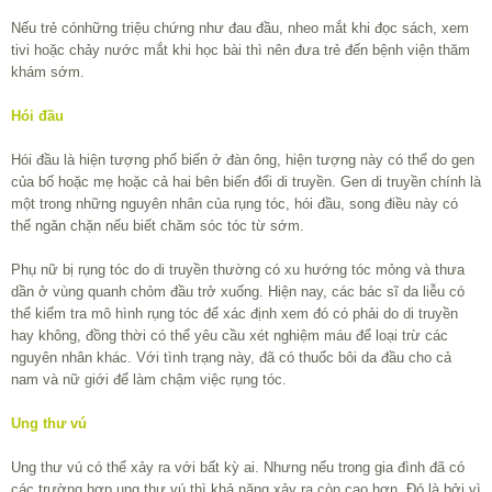
Nếu trẻ cónhững triệu chứng như đau đầu, nheo mắt khi đọc sách, xem
tivi hoặc chảy nước mắt khi học bài thì nên đưa trẻ đến bệnh viện thăm
khám sớm.
Hói đầu
Hói đầu là hiện tượng phổ biến ở đàn ông, hiện tượng này có thể do gen
của bố hoặc mẹ hoặc cả hai bên biến đổi di truyền. Gen di truyền chính là
một trong những nguyên nhân của rụng tóc, hói đầu, song điều này có
thể ngăn chặn nếu biết chăm sóc tóc từ sớm.
Phụ nữ bị rụng tóc do di truyền thường có xu hướng tóc mỏng và thưa
dần ở vùng quanh chỏm đầu trở xuống. Hiện nay, các bác sĩ da liễu có
thể kiểm tra mô hình rụng tóc để xác định xem đó có phải do di truyền
hay không, đồng thời có thể yêu cầu xét nghiệm máu để loại trừ các
nguyên nhân khác. Với tình trạng này, đã có thuốc bôi da đầu cho cả
nam và nữ giới để làm chậm việc rụng tóc.
Ung thư vú
Ung thư vú có thể xảy ra với bất kỳ ai. Nhưng nếu trong gia đình đã có
các trường hợp ung thư vú thì khả năng xảy ra còn cao hơn. Đó là bởi vì