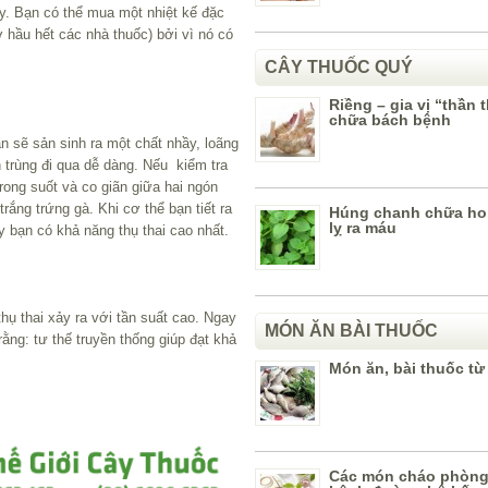
y. Bạn có thể mua một nhiệt kế đặc
ở hầu hết các nhà thuốc) bởi vì nó có
CÂY THUỐC QUÝ
Riềng – gia vị “thần 
chữa bách bệnh
ạn sẽ sản sinh ra một chất nhầy, loãng
h trùng đi qua dễ dàng. Nếu kiểm tra
trong suốt và co giãn giữa hai ngón
trắng trứng gà. Khi cơ thể bạn tiết ra
Húng chanh chữa ho 
lỵ ra máu
 bạn có khả năng thụ thai cao nhất.
hụ thai xảy ra với tần suất cao. Ngay
MÓN ĂN BÀI THUỐC
ằng: tư thế truyền thống giúp đạt khả
Món ăn, bài thuốc từ
Các món cháo phòn