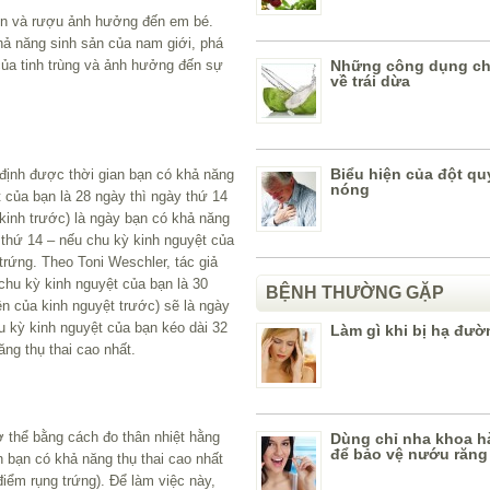
hiện và rượu ảnh hưởng đến em bé.
ả năng sinh sản của nam giới, phá
của tinh trùng và ảnh hưởng đến sự
Những công dụng ch
về trái dừa
Biểu hiện của đột q
 định được thời gian bạn có khả năng
nóng
t của bạn là 28 ngày thì ngày thứ 14
 kinh trước) là ngày bạn có khả năng
y thứ 14 – nếu chu kỳ kinh nguyệt của
trứng. Theo Toni Weschler, tác giả
 chu kỳ kinh nguyệt của bạn là 30
BỆNH THƯỜNG GẶP
ên của kinh nguyệt trước) sẽ là ngày
u kỳ kinh nguyệt của bạn kéo dài 32
Làm gì khi bị hạ đư
ăng thụ thai cao nhất.
ơ thể bằng cách đo thân nhiệt hằng
Dùng chỉ nha khoa h
để bảo vệ nướu răng
 bạn có khả năng thụ thai cao nhất
điểm rụng trứng). Để làm việc này,