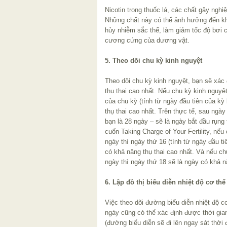
Nicotin trong thuốc lá, các chất gây ng
Những chất này có thể ảnh hưởng đến kh
hủy nhiễm sắc thể, làm giảm tốc độ bơi 
cương cứng của dương vật.
5. Theo dõi chu kỳ kinh nguyệt
Theo dõi chu kỳ kinh nguyệt, bạn sẽ xác
thụ thai cao nhất. Nếu chu kỳ kinh nguyệ
của chu kỳ (tính từ ngày đầu tiên của kỳ
thụ thai cao nhất. Trên thực tế, sau ngà
bạn là 28 ngày – sẽ là ngày bắt đầu rụng 
cuốn Taking Charge of Your Fertility, nếu
ngày thì ngày thứ 16 (tính từ ngày đầu ti
có khả năng thụ thai cao nhất. Và nếu ch
ngày thì ngày thứ 18 sẽ là ngày có khả n
6. Lập đồ thị biểu diễn nhiệt độ cơ thể
Việc theo dõi đường biểu diễn nhiệt độ c
ngày cũng có thể xác định được thời gian
(đường biểu diễn sẽ đi lên ngay sát thời 