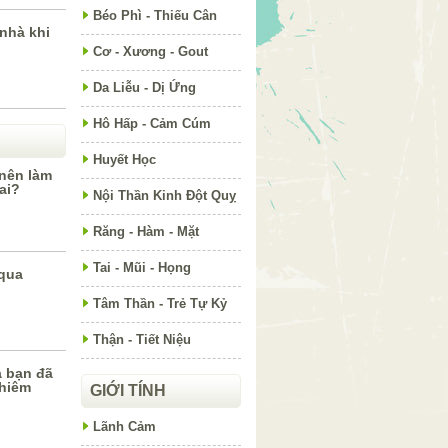
Béo Phì - Thiếu Cân
nhà khi
Cơ - Xương - Gout
Da Liễu - Dị Ứng
Hô Hấp - Cảm Cúm
Huyết Học
 nên làm
ai?
Nội Thần Kinh Đột Quỵ
Răng - Hàm - Mặt
Tai - Mũi - Họng
 qua
Tâm Thần - Trẻ Tự Kỷ
Thận - Tiết Niệu
a bạn đã
ghiêm
GIỚI TÍNH
Lãnh Cảm