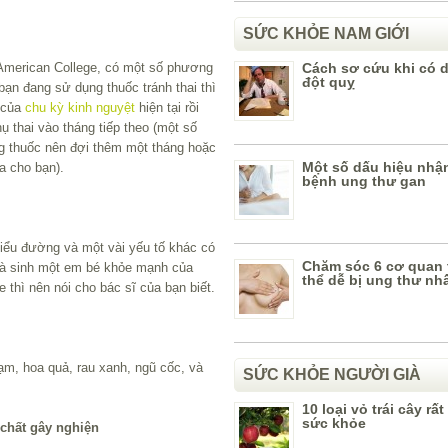
SỨC KHỎE NAM GIỚI
American College, có một số phương
Cách sơ cứu khi có 
đột quỵ
bạn đang sử dụng thuốc tránh thai thì
g của
chu kỳ kinh nguyệt
hiện tại rồi
 thai vào tháng tiếp theo (một số
g thuốc nên đợi thêm một tháng hoặc
Một số dấu hiệu nhận
a cho bạn).
bệnh ung thư gan
iểu đường và một vài yếu tố khác có
Chăm sóc 6 cơ quan 
à sinh một em bé khỏe mạnh của
thể dễ bị ung thư nh
 thì nên nói cho bác sĩ của bạn biết.
m, hoa quả, rau xanh, ngũ cốc, và
SỨC KHỎE NGƯỜI GIÀ
10 loại vỏ trái cây rất
sức khỏe
 chất gây nghiện