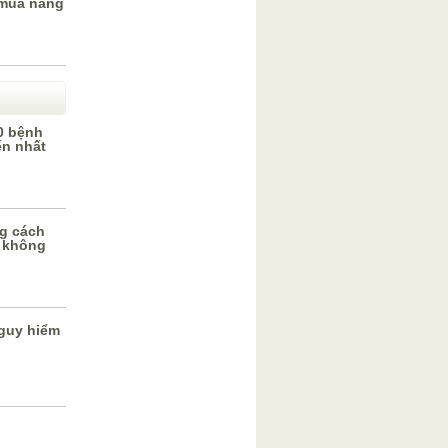
mùa nắng
0 bệnh
ến nhất
g cách
 không
guy hiểm