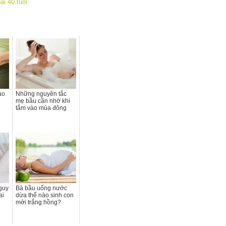
ài 40 tuổi
ào
Những nguyên tắc
mẹ bầu cần nhớ khi
tắm vào mùa đông
guy
Bà bầu uống nước
ai
dừa thế nào sinh con
mới trắng hồng?