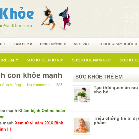
»
»
»
»
NH
LÀM ĐẸP
DINH DƯỠNG
MẸO VẶT
THUỐC & SỨC KHỎE
»
TRẺ EM
SỨC KHỎE PHỤ NỮ
SỨC KHỎE NAM GIỚI
SỨC KHỎE
inh con khỏe mạnh
SỨC KHỎE TRẺ EM
n Con Vuông
No comments
386
Tạo thói quen ăn rau
cho bé
Khám bệnh Online hoàn
ùng
Triệu chứng trẻ bị dị
phẩm
Xem tử vi năm 2016 Bính
nh !!!