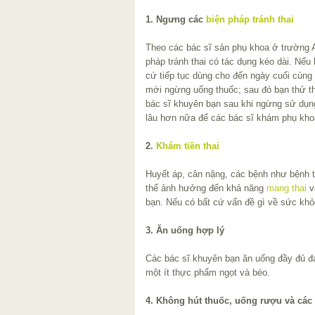
1. Ngưng các
biện pháp tránh thai
Theo các bác sĩ sản phụ khoa ở trường 
pháp tránh thai có tác dụng kéo dài. Nếu 
cứ tiếp tục dùng cho đến ngày cuối cùn
mới ngừng uống thuốc; sau đó bạn thử thụ
bác sĩ khuyên bạn sau khi ngừng sử dụn
lâu hơn nữa để các bác sĩ khám phụ kho
2.
Khám tiền thai
Huyết áp, cân nặng, các bệnh như bệnh t
thể ảnh hưởng đến khả năng
mang thai
v
bạn. Nếu có bất cứ vấn đề gì về sức khỏe
3. Ăn uống hợp lý
Các bác sĩ khuyên bạn ăn uống đầy đủ đạ
một ít thực phẩm ngọt và béo.
4. Không hút thuốc, uống rượu và các