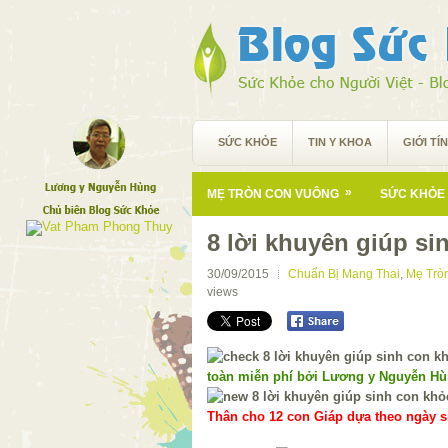
SỨC KHỎE
TIN Y KHOA
GIỚI TÍ
»
MẸ TRÒN CON VUÔNG
SỨC KHỎE 
8 lời khuyên giúp s
30/09/2015
Chuẩn Bị Mang Thai
,
Mẹ Trò
views
toàn miễn phí bởi Lương y Nguyễn H
Thân cho 12 con Giáp dựa theo ngày si