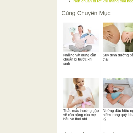
Nên chuẩn bị tốt khi mang thai ngo
Cùng Chuyên Mục
Những vật dụng cần
Suy dinh dưỡng b
chuẩn bị trước khi
thai
sinh
Thắc mắc thường gặp
Những dấu hiệu n
về cân nặng của mẹ
hiểm trong quý I th
bầu và thai nhi
kỳ