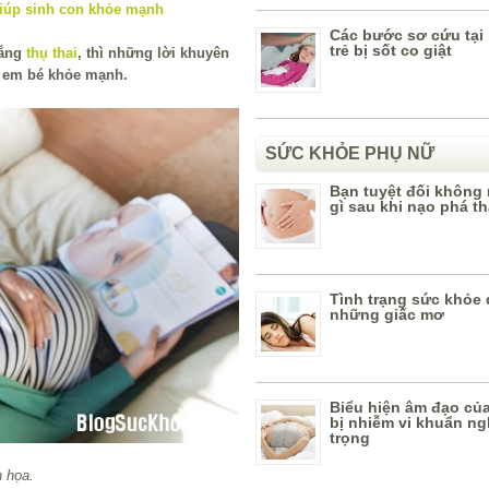
Các bước sơ cứu tại 
trẻ bị sốt co giật
gắng
thụ thai
, thì những lời khuyên
t em bé khỏe mạnh.
SỨC KHỎE PHỤ NỮ
Bạn tuyệt đối không
gì sau khi nạo phá th
Tình trạng sức khỏe
những giấc mơ
Biểu hiện âm đạo củ
bị nhiễm vi khuẩn n
trọng
 họa.