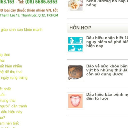
bệnh đường hô hấp 
nóng
HỖN HỢP
Dấu hiệu nhận biết 1
nguy hiểm và phổ bi
hiện nay
g thai
hai
Bảo vệ sức khỏe bằn
ất hiện nhiều
vứt bỏ những thứ đã
hệ để thụ thai
còn sử dụng được
 ngày rụng trứng
ết nhất
Dấu hiệu báo bệnh n
huốc
đến từ lưỡi
mang thai
người” cần tránh
 dấu hiệu này
ào?
em nên biết