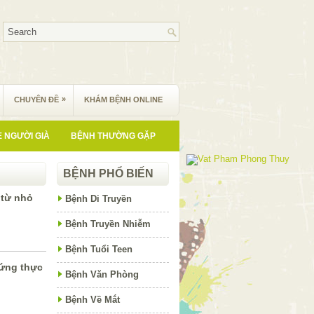
»
CHUYÊN ĐỀ
KHÁM BỆNH ONLINE
 NGƯỜI GIÀ
BỆNH THƯỜNG GẶP
BỆNH PHỔ BIẾN
 từ nhỏ
Bệnh Di Truyền
Bệnh Truyền Nhiễm
Bệnh Tuổi Teen
 ứng thực
Bệnh Văn Phòng
Bệnh Về Mắt