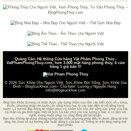
Quảng Cáo: Hệ thống Cửa hàng Vật Phẩm Phong Thủy -
VatPhamPhongThuy.com, hơn 3.000 mặt hàng phong thủy, 6 cửa
hàng 1 giá bán !!!
© 2026
Sức Khỏe Cho Người Việt, Sức Khỏe Đời Sống, Sức Khỏe Gia
Đình – BlogSucKhoe.com
- Chủ biên:
Lương y Nguyễn Hùng
-
info@blogsuckhoe.com
Blog Sức Khỏe là trang cá nhân được xây dựng nhằm sưu tầm các kiến thức về y khoa,
thuốc, phương pháp rèn luyện, ăn uống khoa học từ các báo điện tử nổi tiếng trong
nước. Là nơi hỏi đáp thông tin nhằm phục vụ, chăm sóc cho đời sống sức khỏe của các
cá nhân và gia đình ngày một tốt hơn. Là sân chơi cho các lương y, bác sĩ có tâm với
nghề, mong muốn phục vụ cộng đồng phi lợi nhuận.
Bạn đọc không áp dụng những hướng dẫn hoặc phương pháp điều trị được đăng tải trên
blog mà chưa có sự hướng dẫn hoặc đồng ý của bác sĩ. Thông tin trên blog mang tính
tham khảo.