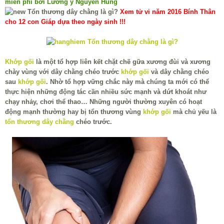
miễn phí bởi Lương y Nguyễn Hùng
Xem tử vi năm 2016 Bính Thân
cho 12 con Giáp dựa theo ngày sinh !!!
Khớp gối
là một tổ hợp liên kết chặt chẽ gữa xương đùi và xương
chày vùng với dây chằng chéo trước
khớp gối
và dây chằng chéo
sau
khớp gối
. Nhờ tổ hợp vững chắc này mà chúng ta mới có thể
thực hiện những động tác cần nhiều sức mạnh và dứt khoát như
chạy nhảy, chơi thể thao… Những người thường xuyên có hoạt
động mạnh thường hay bị tổn thương vùng
khớp gối
mà chủ yếu là
tổn thương dây chằng
chéo trước.