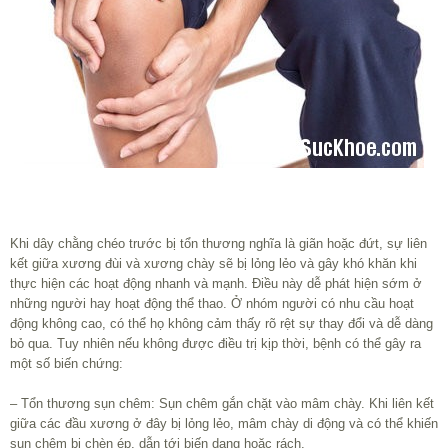
Khi dây chằng chéo trước bị tổn thương nghĩa là giãn hoặc đứt, sự liên
kết giữa xương đùi và xương chày sẽ bị lỏng lẻo và gây khó khăn khi
thực hiện các hoạt động nhanh và mạnh. Điều này dễ phát hiện sớm ở
những người hay hoạt động thể thao. Ở nhóm người có nhu cầu hoạt
động không cao, có thể họ không cảm thấy rõ rệt sự thay đổi và dễ dàng
bỏ qua. Tuy nhiên nếu không được điều trị kịp thời, bệnh có thể gây ra
một số biến chứng:
– Tổn thương sụn chêm: Sụn chêm gắn chặt vào mâm chày. Khi liên kết
giữa các đầu xương ở đây bị lỏng lẻo, mâm chày di động và có thể khiến
sụn chêm bị chèn ép, dẫn tới biến dạng hoặc rách.