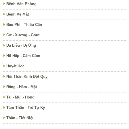
Bệnh Văn Phòng
Bệnh Về Mắt
Béo Phì - Thiếu Cân
Cơ - Xương - Gout
Da Liễu - Dị Ứng
Hô Hấp - Cảm Cúm
Huyết Học
Nội Thần Kinh Đột Quỵ
Răng - Hàm - Mặt
Tai - Mũi - Họng
Tâm Thần - Trẻ Tự Kỷ
Thận - Tiết Niệu