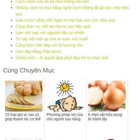
Cách chữa sẹo lồi tại nhà không tốn tiền
Những cách trị mụn bằng nghệ tươi không để lại sẹo siêu hiệu
quả
Loại nước uống mỗi ngày trị mọi loại sẹo cực hiệu quả
Công thức tự chế tại nhà trị sẹo hiệu quả
Làm mờ sẹo với nguyên liệu tự nhiên
Tự tẩy nốt ruồi tại nhà an toàn với muối
Công thức làm đẹp với lá hương nhu
Làm đẹp bằng thảo dược
Gừng tươi – bí quyết giúp phái đẹp trẻ ra chục tuổi
Cùng Chuyên Mục
15 loại gia vị, rau củ
Phương pháp sơ cứu
6 mẹo vặt hữu dụng
giúp thanh lọc cơ thể
cho người say nắng
từ hành tây