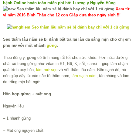
bệnh Online hoàn toàn miễn phí bởi Lương y Nguyễn Hùng
Xem tử
vi năm 2016 Bính Thân cho 12 con Giáp dựa theo ngày sinh !!!
Sẹo thâm lâu năm sẽ bị đánh bật trả lại làn da sáng mịn cho chị em
phụ nữ với một nhánh
gừng
.
Theo đông y, gừng có tính nóng rất tốt cho sức khỏe. Hơn nữa dưỡng
chất có trong gừng như vitamin B1, B6, K, sắt, canxi… giúp làm chậm
quá trình oxy hóa,
làm mờ sẹo
và vết thâm lâu năm. Bên cạnh đó, nó
còn giúp đẩy lùi các sắc tố thâm sạm,
làm sạch nám
, tàn nhàng và làm
da trắng mịn bất ngờ.
Hỗn hợp gừng + mật ong
Nguyên liệu
– 1 nhanh gừng
– Mật ong nguyên chất