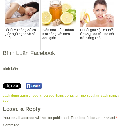
Bỏ túi 5 không để có
Biến môi thâm thành
Chuối giải độc cơ thể,
giấc ngủ ngon và sâu
môi hồng với mẹo
làm đẹp da và cho đôi
nhất
đơn giản
mắt sáng khỏe
Bình Luận Facebook
bình luận
cách dùng gừng trị sẹo
,
chữa sẹo thâm
,
gừng
,
làm mờ sẹo
,
làm sạch nám
,
trị
sẹo
Leave a Reply
Your email address will not be published.
Required fields are marked
*
Comment