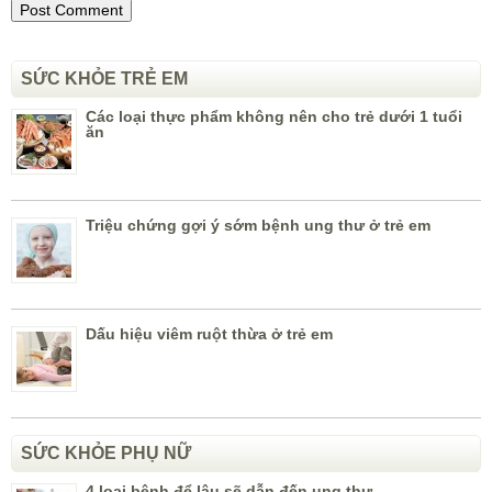
SỨC KHỎE TRẺ EM
Các loại thực phẩm không nên cho trẻ dưới 1 tuổi
ăn
Triệu chứng gợi ý sớm bệnh ung thư ở trẻ em
Dấu hiệu viêm ruột thừa ở trẻ em
SỨC KHỎE PHỤ NỮ
4 loại bệnh để lâu sẽ dẫn đến ung thư