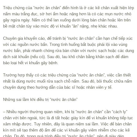
Triệu chứng của “nước ăn chân” điển hình là ở các kẽ chân xuất hiện lớp
nấm màu trắng đục, sờ hơi ẩm hoặc nặng hơn là có các mụn nước nhỏ
gây ngứa ngáy. Nấm có thể lan xuống dưới lòng bàn chân hoặc lên trên
bề mặt chân tùy vào mức độ vi khuẩn “ăn” nặng, nhẹ khác nhau.
Chuyên gia khuyến cáo, để tránh bị “nước ăn chân” cần hạn chế tiếp xúc
với các nguồn nước bẩn. Trong tình huống bắt buộc phải lội vào vùng
nước bẩn, phải nhanh chóng rửa bàn chân với nước sạch hoặc các dung
dịch sát khuẩn (nếu có). Sau đó, lau khô chân bằng khăn sạch để đảm
bảo loại hết vi khuẩn gây bệnh.
Trường hợp thấy có các triệu chứng của “nước ăn chân”, việc cần thiết
nhất là dùng nước muối rửa sạch chỗ nấm. Sau đó, bôi thuốc chữa nấm
chuyên dụng theo hướng dẫn của bác sĩ hoặc nhân viên y tế.
Những sai lầm khi điều trị “nước ăn chân”
– Nhiều người thường quan niệm, khi bị “nước ăn chân” cần “cách ly”
chân với bên ngoài, tức là đi tất hoặc giày kín để vi khuẩn không tiếp tục
xâm nhập được. Tuy nhiên, đây là quan niệm sai lầm. Việc để bàn chân
kín mít sẽ tạo thêm độ ẩm để các vi khuẩn gây viêm nhiễm cho các kẽ
chân. Do đó, trong quá trình điều trị “nước ăn chân”, nên đi giày dép