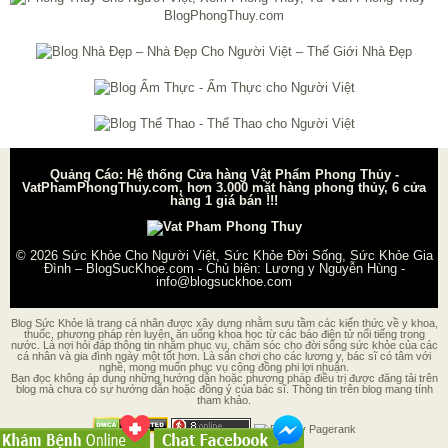
Quảng Cáo: Hệ thống Cửa hàng Vật Phẩm Phong Thủy -
VatPhamPhongThuy.com, hơn 3.000 mặt hàng phong thủy, 6 cửa
hàng 1 giá bán !!!
© 2026
Sức Khỏe Cho Người Việt, Sức Khỏe Đời Sống, Sức Khỏe Gia
Đình – BlogSucKhoe.com
- Chủ biên:
Lương y Nguyễn Hùng
-
info@blogsuckhoe.com
Blog Sức Khỏe là trang cá nhân được xây dựng nhằm sưu tầm các kiến thức về y khoa,
thuốc, phương pháp rèn luyện, ăn uống khoa học từ các báo điện tử nổi tiếng trong
nước. Là nơi hỏi đáp thông tin nhằm phục vụ, chăm sóc cho đời sống sức khỏe của các
cá nhân và gia đình ngày một tốt hơn. Là sân chơi cho các lương y, bác sĩ có tâm với
nghề, mong muốn phục vụ cộng đồng phi lợi nhuận.
Bạn đọc không áp dụng những hướng dẫn hoặc phương pháp điều trị được đăng tải trên
blog mà chưa có sự hướng dẫn hoặc đồng ý của bác sĩ. Thông tin trên blog mang tính
tham khảo.