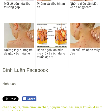
Một số bệnh da liễu
Phòng và điều trị rạn
Những điều cần biết
thường gặp
da
về da nhạy cảm
Những loại dị ứng trẻ
Bệnh ngoài da mùa
Tìm hiểu về bệnh thủy
dễ gặp vào mùa hè
mưa lũ và cách dùng
đậu
thuốc đặc trị
Bình Luận Facebook
bình luận
chân bị ngứa
,
chữa nước ăn chân
,
nguyên nhân
,
sai lầm
,
vi khuẩn
,
điều trị