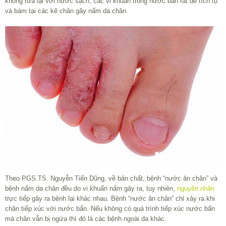
không rửa lại với nước sạch, các vi khuẩn trong nước bẩn rất dễ tích tụ
và bám tại các kẽ chân gây nấm da chân.
Theo PGS.TS. Nguyễn Tiến Dũng, về bản chất, bệnh “nước ăn chân” và
bệnh nấm da chân đều do vi khuẩn nấm gây ra, tuy nhiên,
nguyên nhân
trực tiếp gây ra bệnh lại khác nhau. Bệnh “nước ăn chân” chỉ xảy ra khi
chân tiếp xúc với nước bẩn. Nếu không có quá trình tiếp xúc nước bẩn
mà chân vẫn bị ngứa thì đó là các bệnh ngoài da khác.