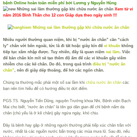
bệnh Online hoàn toàn miễn phí bởi Lương y Nguyễn Hùng
Xem tử vi
năm 2016 Bính Thân cho 12 con Giáp dựa theo ngày sinh !!!
Nhiều người thường quan niệm, khi bị “nước ăn chân” cần “cách
ly” chân với bên ngoài, tức là đi tất hoặc giày kín để
vi khuẩn
không
tiếp tục xâm nhập được. Tuy nhiên, đây là quan niệm
sai lầm
. Việc
để bàn chân kín mít sẽ tạo thêm độ ẩm để các vi khuẩn gây viêm
nhiễm cho các kẽ chân. Do đó, trong quá trình
điều trị “nước ăn
chân”
, nên đi giày dép thoáng, để hở các ngón chân.
Chúng ta thường mắc phải một số sai lầm khi
chữa nước ăn chân
các
bạn nên tìm hiểu để có hướng điều trị dứt điểm.
PGS.TS. Nguyễn Tiến Dũng, nguyên Trưởng khoa Nhi, Bệnh viện Bạch
Mai cho biết, “nước ăn chân” là tên gọi dân gian để chỉ bệnh nấm da
chân (chủ yếu là ở kẽ chân) gây ngứa ngáy, khó chịu.
Đây là bệnh hay gặp ở những người thường phải tiếp xúc chân trần với
nước, nhất là các nguồn nước bẩn trong các mùa mưa lũ. Sau đó, nếu