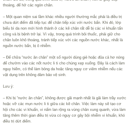
thoáng, để hở các ngón chân.
– Một quan niệm sai lầm khác nhiều người thường mắc phải là điều trị
chưa dứt điểm đã tiếp tục để chân tiếp xúc với nước bẩn. Khi đó, lớp
biểu bì da non mới hình thành ở các kẽ chân rất dễ bị các vi khuẩn tấn
công và bị bệnh trở lại. Vì vậy, trong quá trình bôi thuốc, phải giữ cho
chân luôn khô thoáng, tránh tiếp xúc với các nguồn nước khác, nhất là
nguồn nước bẩn, bị ô nhiễm.
– Để chữa “nước ăn chân” một số người dùng giẻ hoặc đũa cả hơ nóng
để chườm vào các nốt nước li ti cho chúng xẹp xuống. Đây là cách làm
nguy hiểm, có thể làm bỏng da hoặc tăng nguy cơ viêm nhiễm nếu các
vật dụng trên không đảm bảo vệ sinh.
Lưu ý:
– Khi bị “nước ăn chân”, không được gãi mạnh nhất là gãi làm trầy xước
hoặc vỡ các mụn nước li ti giữa các kẽ chân. Việc làm này sẽ tạo cơ
hội cho các vi khuẩn, vi nấm lan rộng ra vùng chân xung quanh, vừa làm
tăng thêm thời gian điều trị vừa có nguy cơ gây bội nhiễm vi khuẩn, khó
điều trị dứt điểm.