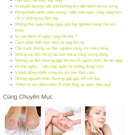
Hậu quả của viêm tủy răng
Vi khuẩn đường ruột ảnh hưởng lớn đến bệnh đa xơ cứng
Đừng khiến bệnh viêm xoang, viêm mũi ngày càng nặng hơn
chỉ vì những sai lầm này
Những thói quen hằng ngày gây hại nghiêm trọng cho sức
khỏe
Vì sao bệnh trĩ ngày càng trẻ hóa ?
Cách phân biệt mụn nhọt và ung thư da
Cần tránh những sai lầm nghiêm trọng khi chữa bỏng
Những sai lầm khi trị táo bón mà ai cũng tưởng đúng
Những sai lầm thường gặp khi hạ sốt người Việt cần bỏ ngay
Kẻ thù ngầm… nếu mặc quần lót không đúng cách
5 hành động khiến vùng kín trở nên lãnh cảm
Những nguyên nhân thường gặp gây nổi mề đay
3 Mẹo trị dứt điểm viêm lỗ chân lông an toàn, hiệu quả
Cùng Chuyên Mục