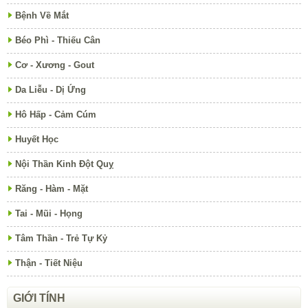
Bệnh Về Mắt
Béo Phì - Thiếu Cân
Cơ - Xương - Gout
Da Liễu - Dị Ứng
Hô Hấp - Cảm Cúm
Huyết Học
Nội Thần Kinh Đột Quỵ
Răng - Hàm - Mặt
Tai - Mũi - Họng
Tâm Thần - Trẻ Tự Kỷ
Thận - Tiết Niệu
GIỚI TÍNH