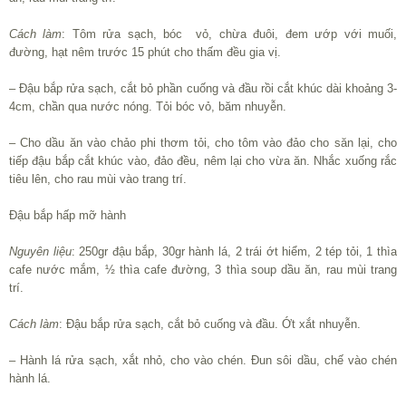
Cách làm
: Tôm rửa sạch, bóc vỏ, chừa đuôi, đem ướp với muối,
đường, hạt nêm trước 15 phút cho thấm đều gia vị.
– Đậu bắp rửa sạch, cắt bỏ phần cuống và đầu rồi cắt khúc dài khoảng 3-
4cm, chần qua nước nóng. Tỏi bóc vỏ, băm nhuyễn.
– Cho dầu ăn vào chảo phi thơm tỏi, cho tôm vào đảo cho săn lại, cho
tiếp đậu bắp cắt khúc vào, đảo đều, nêm lại cho vừa ăn. Nhắc xuống rắc
tiêu lên, cho rau mùi vào trang trí.
Đậu bắp hấp mỡ hành
Nguyên liệu
: 250gr đậu bắp, 30gr hành lá, 2 trái ớt hiểm, 2 tép tỏi, 1 thìa
cafe nước mắm, ½ thìa cafe đường, 3 thìa soup dầu ăn, rau mùi trang
trí.
Cách làm
: Đậu bắp rửa sạch, cắt bỏ cuống và đầu. Ớt xắt nhuyễn.
– Hành lá rửa sạch, xắt nhỏ, cho vào chén. Đun sôi dầu, chế vào chén
hành lá.