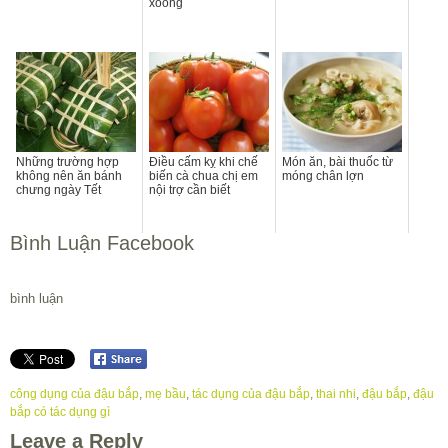
xoong
Những trường hợp
Điều cấm kỵ khi chế
Món ăn, bài thuốc từ
không nên ăn bánh
biến cà chua chị em
móng chân lợn
chưng ngày Tết
nội trợ cần biết
Bình Luận Facebook
bình luận
công dụng của đậu bắp
,
mẹ bầu
,
tác dụng của đậu bắp
,
thai nhi
,
đậu bắp
,
đậu
bắp có tác dụng gì
Leave a Reply