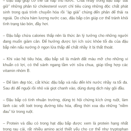
– Đậu bắp giúp cơ thể tái hấp thu nước. Chất nhầy trong đậu bắp “bắt
giữ” những phân tử cholesterol vượt chỉ tiêu cùng những độc chất phát
sinh trong quá trình chuyển hóa rồi “áp giải” chúng đến phân để thải ra
ngoài. Do chứa hàm lượng nước cao, đậu bắp còn giúp cơ thể tránh khỏi
tình trạng táo bón, đầy hơi.
– Đậu bắp chứa calories thấp nên là thức ăn lý tưởng cho những người
đang muốn giảm cân. Để hưởng được lợi ích sức khỏe tối đa của đậu
bắp nên nấu nướng ở ngọn lửa thấp để chất nhầy ít bị thất thoát.
– Khi vào hệ tiêu hóa, đậu bắp sẽ là mảnh đất màu mỡ cho những vi
khuẩn có lợi, có thể sánh ngang tầm với sữa chua, giúp tổng hợp các
vitamin nhóm B.
– Để làm đẹp tóc, cắt khúc đậu bắp và nấu đến khi nước nhầy ra tối đa.
Sau đó để nguội rồi nhỏ vài giọt chanh vào, dùng dung dịch này gội đầu.
– Đậu bắp có tính nhuận trường, dùng trị hội chứng kích ứng ruột, làm
lành các vết loét trong đường tiêu hóa, đồng thời xoa dịu những “niềm
đau” từ trong ruột.
– Protein và dầu có trong hạt đậu bắp được xem là protein hạng nhất
trong rau cải, rất nhiều amino acid thiết yếu cho cơ thể như tryptophan