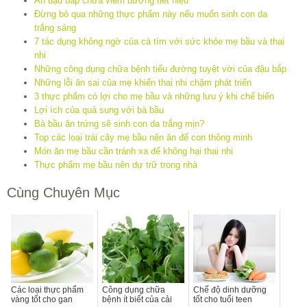
Ăn đậu bắp chữa viêm đường tiết niệu
Đừng bỏ qua những thực phẩm này nếu muốn sinh con da
trắng sáng
7 tác dụng không ngờ của cà tím với sức khỏe mẹ bầu và thai
nhi
Những công dụng chữa bệnh tiểu đường tuyệt vời của đậu bắp
Những lỗi ăn sai của mẹ khiến thai nhi chậm phát triển
3 thực phẩm có lợi cho mẹ bầu và những lưu ý khi chế biến
Lợi ích của quả sung với bà bầu
Bà bầu ăn trứng sẽ sinh con da trắng mịn?
Top các loại trái cây mẹ bầu nên ăn để con thông minh
Món ăn mẹ bầu cần tránh xa để không hại thai nhi
Thực phẩm mẹ bầu nên dự trữ trong nhà
Cùng Chuyên Mục
Các loại thực phẩm
Công dụng chữa
Chế độ dinh dưỡng
vàng tốt cho gan
bệnh ít biết của cải
tốt cho tuổi teen