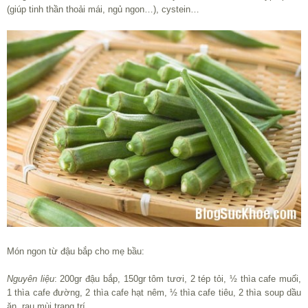
(giúp tinh thần thoải mái, ngủ ngon…), cystein…
Món ngon từ đậu bắp cho mẹ bầu:
Nguyên liệu
: 200gr đậu bắp, 150gr tôm tươi, 2 tép tỏi, ½ thìa cafe muối,
1 thìa cafe đường, 2 thìa cafe hạt nêm, ½ thìa cafe tiêu, 2 thìa soup dầu
ăn, rau mùi trang trí.