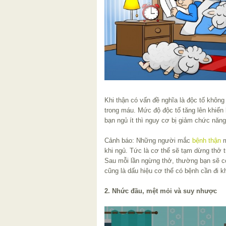
Khi thận có vấn đề nghĩa là độc tố không t
trong máu. Mức độ độc tố tăng lên khiến b
bạn ngủ ít thì nguy cơ bị giảm chức năng
Cảnh báo: Những người mắc
bệnh thận
m
khi ngủ. Tức là cơ thể sẽ tạm dừng thở t
Sau mỗi lần ngừng thở, thường bạn sẽ có
cũng là dấu hiệu cơ thể có bệnh cần đi 
2. Nhức đầu, mệt mỏi và suy nhược