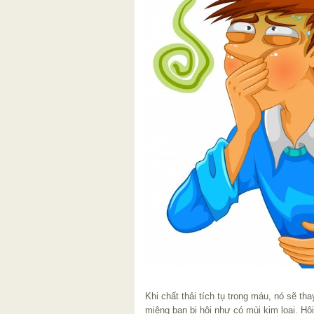
Khi chất thải tích tụ trong máu, nó sẽ th
miệng bạn bị hôi như có mùi kim loại. Hô