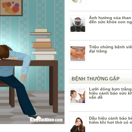
Ảnh hưởng của than 
đến sức khỏe con n
Triệu chứng bệnh viê
đại tràng
BỆNH THƯỜNG GẶP
Lưỡi đóng bợn trắng
hiệu cảnh báo sức k
vấn đề
Dấu hiệu cảnh báo b
hiểm khi hơi thở có 