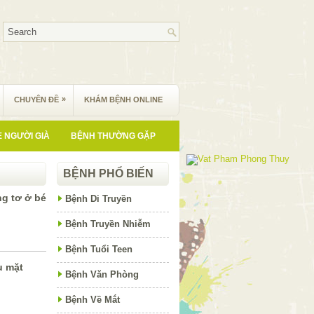
»
CHUYÊN ĐỀ
KHÁM BỆNH ONLINE
 NGƯỜI GIÀ
BỆNH THƯỜNG GẶP
BỆNH PHỔ BIẾN
ng tơ ở bé
Bệnh Di Truyền
Bệnh Truyền Nhiễm
Bệnh Tuổi Teen
u mặt
Bệnh Văn Phòng
Bệnh Về Mắt