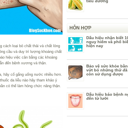
tiểu đường
HỖN HỢP
Dấu hiệu nhận biết 1
nguy hiểm và phổ bi
hiện nay
cách loại bỏ chất thải và chất lỏng
ồng cầu và duy trì lượng khoáng chất
báo hiệu việc cân bằng các khoáng
dẫn đến bệnh xương và thận.
Bảo vệ sức khỏe bằn
vứt bỏ những thứ đã
còn sử dụng được
a, hãy cố gắng uống nước nhiều hơn.
 thuốc da liễu nào hãy tham khảo ý
 phần có thể làm hỏng chức năng thận.
Dấu hiệu báo bệnh n
đến từ lưỡi