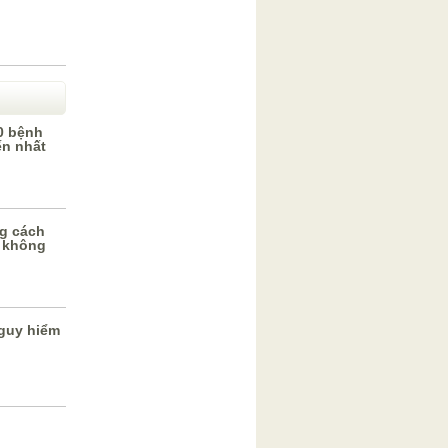
0 bệnh
ến nhất
g cách
 không
guy hiểm