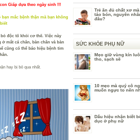
on Giáp dựa theo ngày sinh !!!
Trẻ ăn đủ chất xơ mà
táo bón, nguyên nhâ
đâu?
bỏ độc tố khỏi cơ thế. Việc này
g ở mắt cá chân, bàn chân và bàn
SỨC KHỎE PHỤ NỮ
hể cũng có thể báo hiệu bệnh tim
hân.
Mẹo giữ vùng kín lu
tho, sạch sẽ
hận hay bị bỏ qua nhất.
10 mẹo mà quý cô ng
muốn ngực to nên n
Dấu hiệu nhận biết b
dục ở phụ nữ