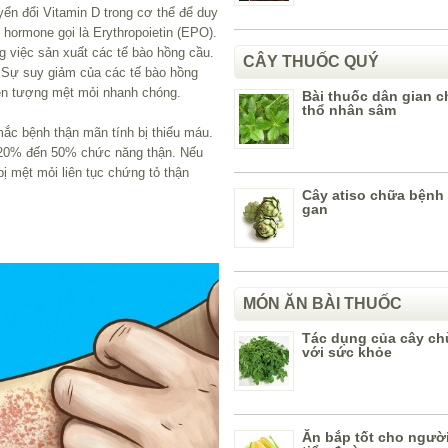
ển đổi Vitamin D trong cơ thể để duy
 hormone gọi là Erythropoietin (EPO).
g việc sản xuất các tế bào hồng cầu.
CÂY THUỐC QUÝ
. Sự suy giảm của các tế bào hồng
ện tượng mệt mỏi nhanh chóng.
Bài thuốc dân gian c
thổ nhân sâm
c bệnh thận mãn tính bị thiếu máu.
 20% đến 50% chức năng thận. Nếu
ị mệt mỏi liên tục chứng tỏ thận
Cây atiso chữa bệnh
gan
MÓN ĂN BÀI THUỐC
Tác dụng của cây c
với sức khỏe
Ăn bắp tốt cho ngườ