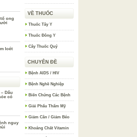
VỀ THUỐC
tổ ong
gười
Thuốc Tây Y
Thuốc Đông Y
Cây Thuốc Quý
m loét
CHUYÊN ĐỀ
Bệnh AIDS / HIV
Bệnh Nghề Nghiệp
 – Dấu
Biến Chứng Các Bệnh
hỏe có
Giải Phẩu Thẩm Mỹ
Giảm Cân / Giảm Béo
ệnh nguy
mùi
Khoáng Chất Vitamin