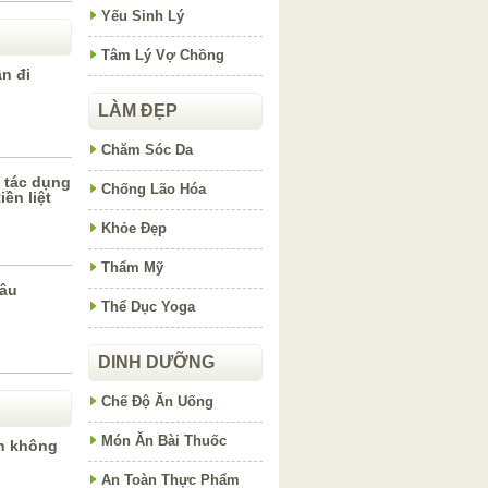
Yếu Sinh Lý
Tâm Lý Vợ Chồng
n đi
LÀM ĐẸP
Chăm Sóc Da
 tác dụng
Chống Lão Hóa
ền liệt
Khỏe Đẹp
Thẩm Mỹ
nâu
Thể Dục Yoga
DINH DƯỠNG
Chế Độ Ăn Uống
Món Ăn Bài Thuốc
ện không
An Toàn Thực Phẩm