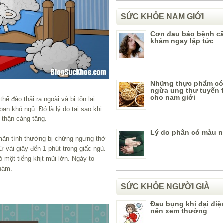
SỨC KHỎE NAM GIỚI
Cơn đau báo bệnh cầ
khám ngay lập tức
Những thực phẩm có
ngừa ung thư tuyến ti
cho nam giới
hể đào thải ra ngoài và bị tồn lại
ạn khó ngủ. Đó là lý do tại sao khi
 thận càng tăng.
Lý do phân có màu 
ãn tính thường bị chứng ngưng thở
ừ vài giây đến 1 phút trong giấc ngủ.
 một tiếng khịt mũi lớn. Ngáy to
khám.
SỨC KHỎE NGƯỜI GIÀ
Đau bụng khi đại đi
nên xem thường