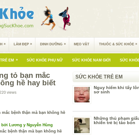
»
»
»
»
NH
LÀM ĐẸP
DINH DƯỠNG
MẸO VẶT
THUỐC & SỨC KHỎE
»
TRẺ EM
SỨC KHỎE PHỤ NỮ
SỨC KHỎE NAM GIỚI
SỨC KHỎE
ng tỏ bạn mắc
SỨC KHỎE TRẺ EM
ông hề hay biết
Nguy hiểm khi tẩy lô
sơ sinh
220
views
Những thủ phạm giấ
khiến trẻ bị táo bón
í bởi Lương y Nguyễn Hùng