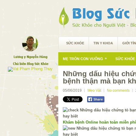
SỨC KHỎE
TIN Y KHOA
GIỚI TÍ
»
MẸ TRÒN CON VUÔNG
SỨC KHỎE 
Những dấu hiệu chứ
bệnh thận mà bạn kh
05/06/2019
Mẹo Vặt
No comments
Khám bệnh Online hoàn toàn miễn ph