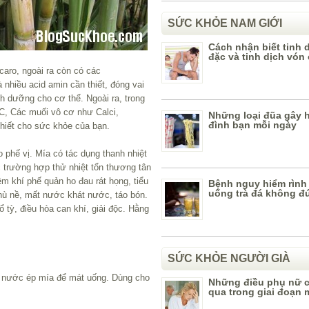
SỨC KHỎE NAM GIỚI
Cách nhận biết tinh 
đặc và tinh dịch vón
aro, ngoài ra còn có các
à nhiều acid amin cần thiết, đóng vai
nh dưỡng cho cơ thể. Ngoài ra, trong
C, Các muối vô cơ như Calci,
Những loại đũa gây h
đình bạn mỗi ngày
hiết cho sức khỏe của bạn.
o phế vị. Mía có tác dụng thanh nhiệt
ác trường hợp thử nhiệt tổn thương tân
êm khí phế quản ho đau rát họng, tiểu
Bệnh nguy hiểm rình 
uống trà đá không đ
 phù nề, mất nước khát nước, táo bón.
tỳ, điều hòa can khí, giải độc. Hằng
SỨC KHỎE NGƯỜI GIÀ
ặc nước ép mía để mát uống. Dùng cho
Những điều phụ nữ có
qua trong giai đoạn 