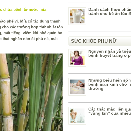
Danh sách thực phẩ
tránh cho bé ăn lúc đ
vào phế vị. Mía có tác dụng thanh
ng cho các trường hợp thử nhiệt tổn
, mất tiếng, viêm khí phế quản ho
ộc thai nghén nôn ói phù nề, mất
SỨC KHỎE PHỤ NỮ
Nguyên nhân và triệ
bệnh huyết trắng ở 
Những biểu hiện sớ
bệnh mãn kinh chớ n
thường
Cắc thắc mắc liên q
“vùng kín” của nhiều