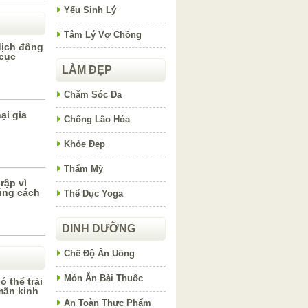
Yếu Sinh Lý
Tâm Lý Vợ Chồng
dịch đông
 cục
LÀM ĐẸP
Chăm Sóc Da
ại gia
Chống Lão Hóa
Khỏe Đẹp
Thẩm Mỹ
rập vì
úng cách
Thể Dục Yoga
DINH DƯỠNG
Chế Độ Ăn Uống
Món Ăn Bài Thuốc
 thể trải
mãn kinh
An Toàn Thực Phẩm