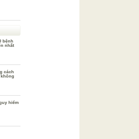
0 bệnh
ến nhất
g cách
 không
guy hiểm