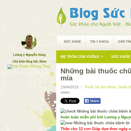
SỨC KHỎE
TIN Y KHOA
GIỚI TÍ
»
MẸ TRÒN CON VUÔNG
SỨC KHỎE 
Những bài thuốc ch
mía
23/04/2015
Thuốc Và Sức Khỏe
,
Thuốc Đ
views
hoàn toàn miễn phí bởi Lương y Ngu
Thân cho 12 con Giáp dựa theo ngày si