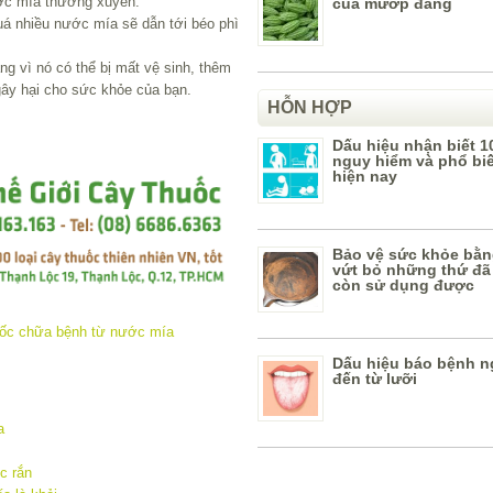
ước mía thường xuyên.
của mướp đắng
á nhiều nước mía sẽ dẫn tới béo phì
g vì nó có thể bị mất vệ sinh, thêm
ây hại cho sức khỏe của bạn.
HỖN HỢP
Dấu hiệu nhận biết 1
nguy hiểm và phổ bi
hiện nay
Bảo vệ sức khỏe bằn
vứt bỏ những thứ đã
còn sử dụng được
Dấu hiệu báo bệnh n
đến từ lưỡi
a
c rắn