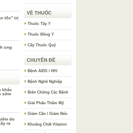
VỀ THUỐC
 tốc” trị
Thuốc Tây Y
Thuốc Đông Y
Cây Thuốc Quý
nh ung
CHUYÊN ĐỀ
Bệnh AIDS / HIV
Bệnh Nghề Nghiệp
h khắc
Biến Chứng Các Bệnh
h sớm
Giải Phẩu Thẩm Mỹ
Giảm Cân / Giảm Béo
hiểm do
ây ra
Khoáng Chất Vitamin