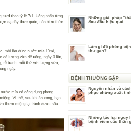
tươi theo tỷ lệ 7/1. Uống nhấp từng
Những giải pháp “thần
đau đầu hiệu quả
ược dạ dày thực quản, nôn ói ra thức
Làm gì để phòng bệ
thư gan?
ớc, mỗi lần dùng nước mía 10ml,
c đá lượng vừa để uống, ngày 3 lần,
g, rễ tranh, mỗi thứ với lượng vừa,
rong ngày.
BỆNH THƯỜNG GẶP
Nguyên nhân và các
 nước mía có công dụng phòng
phục chứng xuất tin
 miệng. Vì thế, sau khi ăn xong, bạn
ừa thơm miệng lại tránh được sâu
Những tác hại nguy 
bệnh viêm cầu thận g