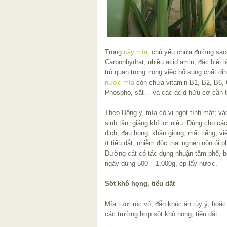
Trong
cây mía
, chủ yếu chứa đường sacc
Carbonhydrat, nhiều acid amin, đặc biệt l
trò quan trọng trong việc bổ sung chất di
nước mía
còn chứa vitamin B1, B2, B6, 
Phospho, sắt… và các acid hữu cơ cần t
Theo Đông y, mía có vị ngọt tính mát; và
sinh tân, giáng khí lợi niệu. Dùng cho c
dịch, đau họng, khản giọng, mất tiếng, vi
ít tiểu dắt, nhiễm độc thai nghén nôn ói
Đường cát có tác dụng nhuận tâm phế, bổ 
ngày dùng 500 – 1.000g, ép lấy nước.
Sốt khô họng, tiểu dắt
Mía tươi róc vỏ, đẵn khúc ăn tùy ý, ho
các trường hợp sốt khô họng, tiểu dắt.