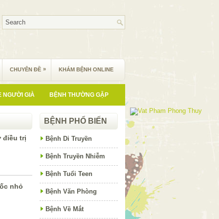
»
CHUYÊN ĐỀ
KHÁM BỆNH ONLINE
 NGƯỜI GIÀ
BỆNH THƯỜNG GẶP
BỆNH PHỔ BIẾN
điều trị
Bệnh Di Truyền
Bệnh Truyền Nhiễm
Bệnh Tuổi Teen
ốc nhỏ
Bệnh Văn Phòng
Bệnh Về Mắt