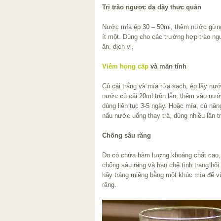
Trị trào ngược dạ dày thực quản
Nước mía ép 30 – 50ml, thêm nước gừng 
ít một. Dùng cho các trường hợp trào ng
ăn, dịch vị.
Viêm họng cấp
và mãn tính
Củ cải trắng và mía rửa sạch, ép lấy nư
nước củ cải 20ml trộn lẫn, thêm vào nướ
dùng liên tục 3-5 ngày. Hoặc mía, củ năn
nấu nước uống thay trà, dùng nhiều lần t
Chống sâu răng
Do có chứa hàm lượng khoáng chất cao,
chống sâu răng và hạn chế tình trạng hôi
hãy tráng miệng bằng một khúc mía để v
răng.