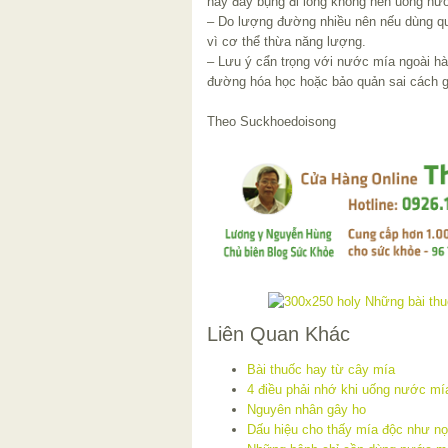
hay đầy bụng đi lỏng không nên uống n
– Do lượng đường nhiều nên nếu dùng qu
vì cơ thể thừa năng lượng.
– Lưu ý cẩn trọng với nước mía ngoài hàn
đường hóa học hoặc bảo quản sai cách g
Theo Suckhoedoisong
Liên Quan Khác
Bài thuốc hay từ cây mía
4 điều phải nhớ khi uống nước mí
Nguyên nhân gây ho
Dấu hiệu cho thấy mía độc như nọ