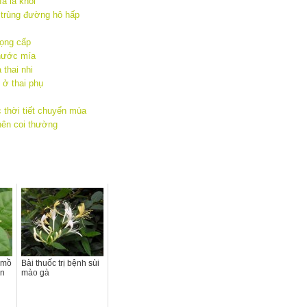
a là khỏi
 trùng đường hô hấp
họng cấp
 nước mía
thai nhi
 ở thai phụ
 thời tiết chuyển mùa
nên coi thường
 mồ
Bài thuốc trị bệnh sùi
ân
mào gà