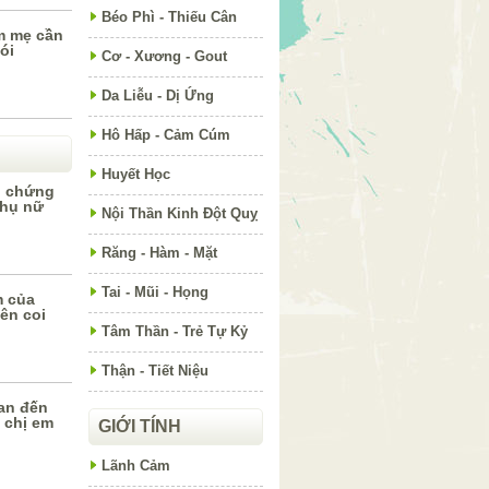
Béo Phì - Thiếu Cân
m mẹ cần
ói
Cơ - Xương - Gout
Da Liễu - Dị Ứng
Hô Hấp - Cảm Cúm
Huyết Học
u chứng
phụ nữ
Nội Thần Kinh Đột Quỵ
Răng - Hàm - Mặt
Tai - Mũi - Họng
m của
ên coi
Tâm Thần - Trẻ Tự Kỷ
Thận - Tiết Niệu
uan đến
 chị em
GIỚI TÍNH
Lãnh Cảm