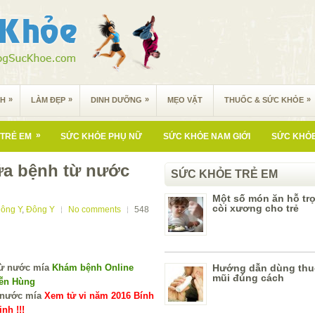
»
»
»
»
NH
LÀM ĐẸP
DINH DƯỠNG
MẸO VẶT
THUỐC & SỨC KHỎE
»
TRẺ EM
SỨC KHỎE PHỤ NỮ
SỨC KHỎE NAM GIỚI
SỨC KHỎE
ữa bệnh từ nước
SỨC KHỎE TRẺ EM
Một số món ăn hỗ trợ 
còi xương cho trẻ
ông Y
,
Đông Y
No comments
548
Khám bệnh Online
Hướng dẫn dùng thu
mũi đúng cách
yễn Hùng
Xem tử vi năm 2016 Bính
nh !!!