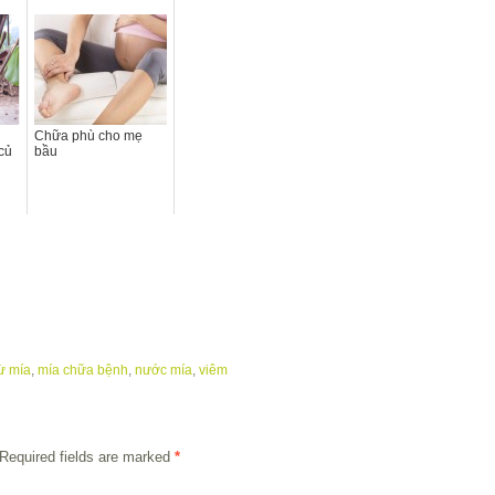
Chữa phù cho mẹ
củ
bầu
ừ mía
,
mía chữa bệnh
,
nước mía
,
viêm
Required fields are marked
*