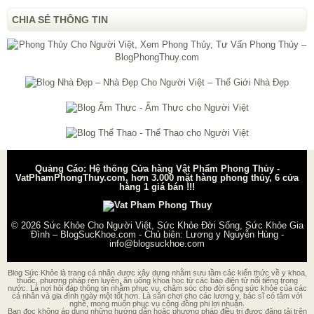
CHIA SẺ THÔNG TIN
Quảng Cáo: Hệ thống Cửa hàng Vật Phẩm Phong Thủy -
VatPhamPhongThuy.com, hơn 3.000 mặt hàng phong thủy, 6 cửa
hàng 1 giá bán !!!
© 2026
Sức Khỏe Cho Người Việt, Sức Khỏe Đời Sống, Sức Khỏe Gia
Đình – BlogSucKhoe.com
- Chủ biên:
Lương y Nguyễn Hùng
-
info@blogsuckhoe.com
Blog Sức Khỏe là trang cá nhân được xây dựng nhằm sưu tầm các kiến thức về y khoa,
thuốc, phương pháp rèn luyện, ăn uống khoa học từ các báo điện tử nổi tiếng trong
nước. Là nơi hỏi đáp thông tin nhằm phục vụ, chăm sóc cho đời sống sức khỏe của các
cá nhân và gia đình ngày một tốt hơn. Là sân chơi cho các lương y, bác sĩ có tâm với
nghề, mong muốn phục vụ cộng đồng phi lợi nhuận.
Bạn đọc không áp dụng những hướng dẫn hoặc phương pháp điều trị được đăng tải trên