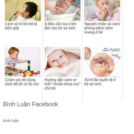
Cách xử trí khi trẻ bị
9 điều cần lưu ý khi
Nguyên nhân và cách
điện giật
tắm cho trẻ sơ sinh
phòng bệnh viêm
xoang ở trẻ
Chăm sóc trẻ đúng
Hướng dẫn cách rơ
Xử trí tắc tuyến lệ ở
cách để trẻ có IQ cao
lưỡi "chuẩn khoa học"
trẻ sơ sinh
cho bé
Bình Luận Facebook
bình luận