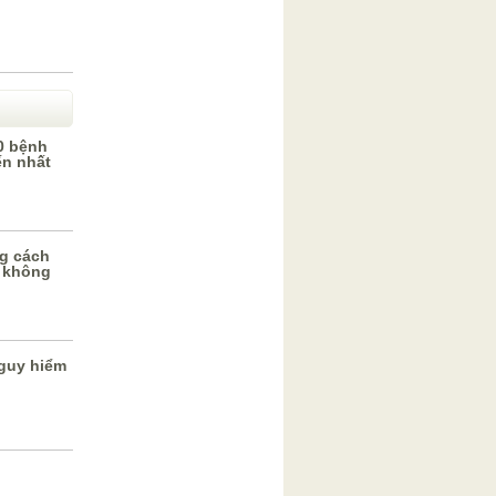
0 bệnh
ến nhất
g cách
 không
guy hiểm