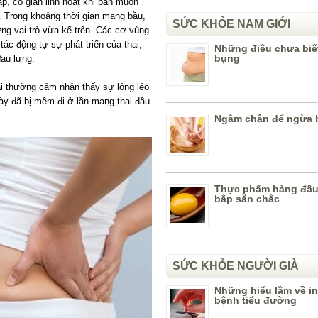
p, co giãn linh hoạt khi bạn muốn
… Trong khoảng thời gian mang bầu,
SỨC KHỎE NAM GIỚI
g vai trò vừa kể trên. Các cơ vùng
tác động tự sự phát triển của thai,
Những điều chưa biế
bụng
đau lưng.
ai thường cảm nhận thấy sự lỏng lẻo
ày đã bị mềm đi ở lần mang thai đầu
Ngâm chân để ngừa 
Thực phẩm hàng đầu
bắp săn chắc
SỨC KHỎE NGƯỜI GIÀ
Những hiểu lầm về in
bệnh tiểu đường