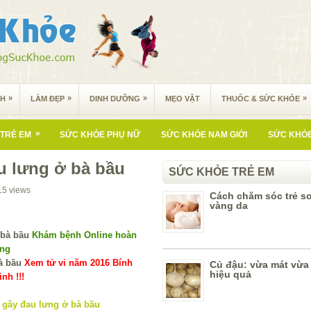
»
»
»
»
NH
LÀM ĐẸP
DINH DƯỠNG
MẸO VẶT
THUỐC & SỨC KHỎE
»
TRẺ EM
SỨC KHỎE PHỤ NỮ
SỨC KHỎE NAM GIỚI
SỨC KHỎE
u lưng ở bà bầu
SỨC KHỎE TRẺ EM
15
views
Cách chăm sóc trẻ s
vàng da
Khám bệnh Online hoàn
ùng
Xem tử vi năm 2016 Bính
Củ đậu: vừa mát vừa
hiệu quả
nh !!!