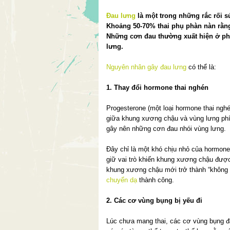
Đau lưng
là một trong những rắc rối s
Khoảng 50-70% thai phụ phàn nàn rằn
Những cơn đau thường xuất hiện ở ph
lưng.
Nguyên nhân gây đau lưng
có thể là:
1. Thay đổi hormone thai nghén
Progesterone (một loại hormone thai nghé
giữa khung xương chậu và vùng lưng phía
gây nên những cơn đau nhói vùng lưng.
Đây chỉ là một khó chịu nhỏ của hormone 
giữ vai trò khiến khung xương chậu được
khung xương chậu mới trở thành “không g
chuyển dạ
thành công.
2. Các cơ vùng bụng bị yếu đi
Lúc chưa mang thai, các cơ vùng bụng 