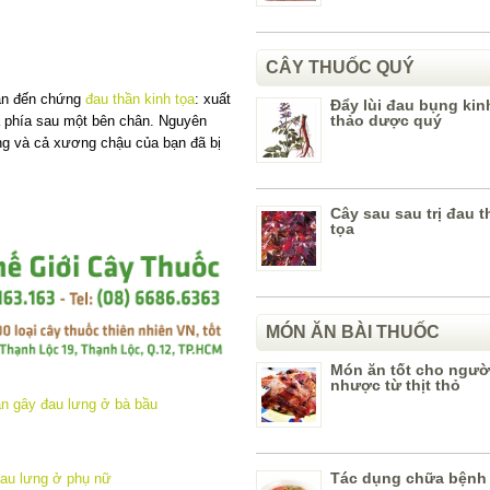
CÂY THUỐC QUÝ
uan đến chứng
đau thần kinh tọa
: xuất
Đẩy lùi đau bụng kin
thảo dược quý
 phía sau một bên chân. Nguyên
ng và cả xương chậu của bạn đã bị
Cây sau sau trị đau t
tọa
MÓN ĂN BÀI THUỐC
Món ăn tốt cho ngườ
nhược từ thịt thỏ
Tác dụng chữa bệnh 
au lưng ở phụ nữ