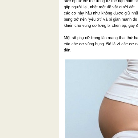
sức ép từ cơ thể trong tư thế bạn nằm sấ
gập người lại, nhặt một đồ vật dưới đất
các cơ này hầu như không được giữ nhữn
bụng trở nên “yếu ớt” và bị giãn mạnh do 
khiến cho vùng cơ lưng bị chèn ép, gây 
Một số phụ nữ trong lần mang thai thứ h
của các cơ vùng bụng. Đó là vì các cơ n
tiên.