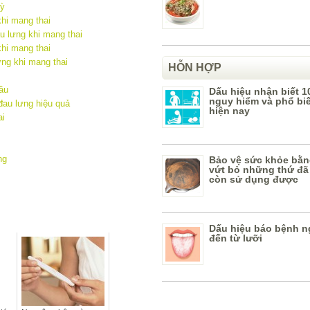
kỳ
hi mang thai
 lưng khi mang thai
hi mang thai
ưng khi mang thai
HỖN HỢP
ầu
Dấu hiệu nhận biết 1
nguy hiểm và phổ bi
đau lưng hiệu quả
hiện nay
ai
ng
Bảo vệ sức khỏe bằn
vứt bỏ những thứ đã
còn sử dụng được
Dấu hiệu báo bệnh n
đến từ lưỡi