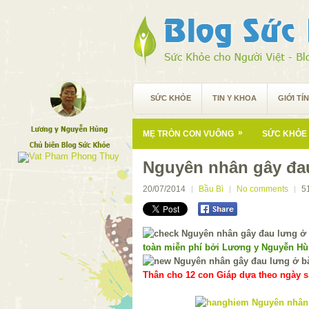
SỨC KHỎE
TIN Y KHOA
GIỚI TÍ
»
MẸ TRÒN CON VUÔNG
SỨC KHỎE 
Nguyên nhân gây đa
20/07/2014
Bầu Bì
No comments
5
toàn miễn phí bởi Lương y Nguyễn H
Thân cho 12 con Giáp dựa theo ngày si