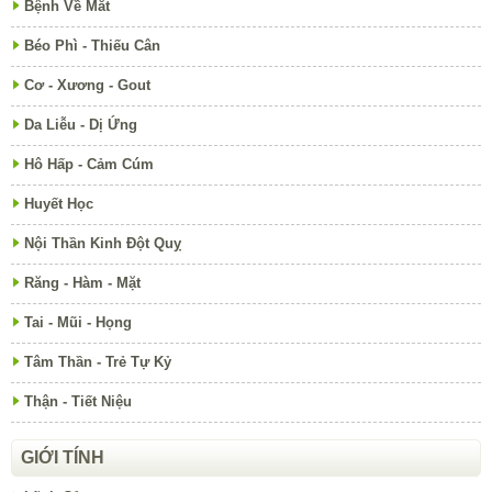
Bệnh Về Mắt
Béo Phì - Thiếu Cân
Cơ - Xương - Gout
Da Liễu - Dị Ứng
Hô Hấp - Cảm Cúm
Huyết Học
Nội Thần Kinh Đột Quỵ
Răng - Hàm - Mặt
Tai - Mũi - Họng
Tâm Thần - Trẻ Tự Kỷ
Thận - Tiết Niệu
GIỚI TÍNH