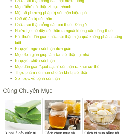
Chữa sỏi thận bằng các loại nước uống
Mẹo “tiễn” sỏi thận đi cực nhanh
Một số phương pháp trị sỏi thận hiệu quả
Chế độ ăn trị sỏi thận
Chữa sỏi thận bằng các bài thuốc Đông Y
Nước tự chế đẩy sỏi thận ra ngoài không cần dùng thuốc
Bài thuốc dân gian chữa sỏi thận hiệu quả không phải ai cũng
biết
Bí quyết ngừa sỏi thận đơn giản
Mẹo đơn giản giúp làm tan sỏi thận tại nhà
Bí quyết chữa sỏi thận
Mẹo dân gian “quét sạch” sỏi thận ra khỏi cơ thể
Thực phẩm nên hạn chế ăn khi bị sỏi thận
Sơ lược về bệnh sỏi thận
Cùng Chuyên Mục
3 loại lá cây giúp trị
Cách chọn mua và
Cách trị mụn bằng tỏi