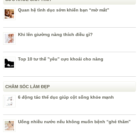
Quan hệ tình dục sớm khiến bạn “mờ mắt”
Khi lên giường nàng thích điều gì?
Top 10 tư thế ”yêu” cực khoái cho nàng
CHĂM SÓC LÀM ĐẸP
6 động tác thể dục giúp cột sống khỏe mạnh
Uống nhiều nước nếu không muốn bệnh “ghé thăm”