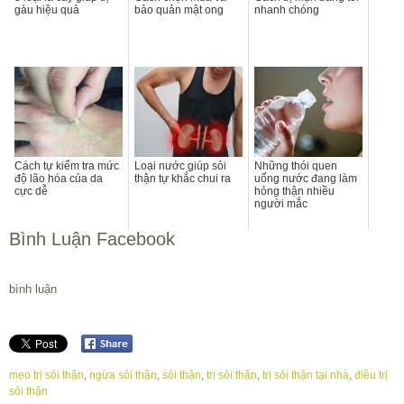
gàu hiệu quả
bảo quản mật ong
nhanh chóng
Cách tự kiểm tra mức
Loại nước giúp sỏi
Những thói quen
độ lão hóa của da
thận tự khắc chui ra
uống nước đang làm
cực dễ
hỏng thận nhiều
người mắc
Bình Luận Facebook
bình luận
mẹo trị sỏi thận
,
ngừa sỏi thận
,
sỏi thận
,
trị sỏi thận
,
trị sỏi thận tại nhà
,
điều trị
sỏi thận