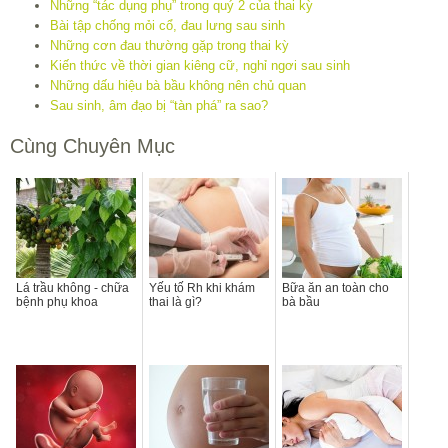
Những “tác dụng phụ” trong quý 2 của thai kỳ
Bài tập chống mỏi cổ, đau lưng sau sinh
Những cơn đau thường gặp trong thai kỳ
Kiến thức về thời gian kiêng cữ, nghỉ ngơi sau sinh
Những dấu hiệu bà bầu không nên chủ quan
Sau sinh, âm đạo bị “tàn phá” ra sao?
Cùng Chuyên Mục
Lá trầu không - chữa
Yếu tố Rh khi khám
Bữa ăn an toàn cho
bệnh phụ khoa
thai là gì?
bà bầu