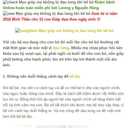
Khám bệnh
Online hoàn toàn miễn phí bởi Lương y Nguyễn Hùng
Xem tử vi năm
2016 Bính Thân cho 12 con Giáp dựa theo ngày sinh !!!
Với các bà mẹ đang cho con bú thì mỗi lần cho trẻ bú thường rất
mất thời gian và mỏi mệt vì
đau lưng
. Nhiều mẹ chưa phục hồi sức
khỏe sau kỳ vượt cạn, lại phải ngồi cả buổi để cho con bú, nên giây
phút tưởng như hạnh phúc ôm trẻ trên tay trở thành một nỗi ám
ảnh.
1. Không nên duỗi thẳng cánh tay để
bế bé
.
Khi bế bé, mẹ nên co cánh tay và để cơ thể bé tì nhẹ vào người mình,
vào ngực hoặc hông của mình. Đây là cách tiết kiệm được rất nhiều sức
lực bỏ ra. Đồng thời khi áp người bé vào người mình sẽ tăng thêm kết
nối và tình cảm mẹ con. Bé sẽ rất thích khi được mẹ bế như vậy thay vì
bế với cánh tay duỗi thẳng ra. Và mẹ cũng đỡ đau lưng và đỡ mệt mỏi
hơn khi bế bé lâu.