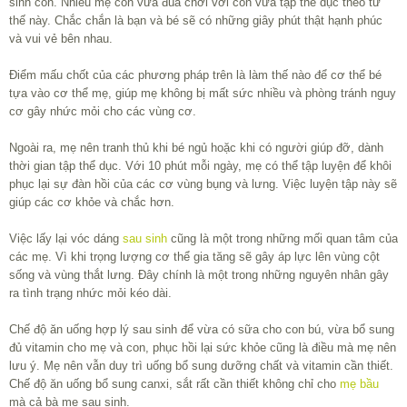
sinh con. Nhiều mẹ còn vừa đùa chơi với con vừa tập thể dục theo tư
thế này. Chắc chắn là bạn và bé sẽ có những giây phút thật hạnh phúc
và vui vẻ bên nhau.
Điểm mấu chốt của các phương pháp trên là làm thế nào để cơ thể bé
tựa vào cơ thể mẹ, giúp mẹ không bị mất sức nhiều và phòng tránh nguy
cơ gây nhức mỏi cho các vùng cơ.
Ngoài ra, mẹ nên tranh thủ khi bé ngủ hoặc khi có người giúp đỡ, dành
thời gian tập thể dục. Với 10 phút mỗi ngày, mẹ có thể tập luyện để khôi
phục lại sự đàn hồi của các cơ vùng bụng và lưng. Việc luyện tập này sẽ
giúp các cơ khỏe và chắc hơn.
Việc lấy lại vóc dáng
sau sinh
cũng là một trong những mối quan tâm của
các mẹ. Vì khi trọng lượng cơ thể gia tăng sẽ gây áp lực lên vùng cột
sống và vùng thắt lưng. Đây chính là một trong những nguyên nhân gây
ra tình trạng nhức mỏi kéo dài.
Chế độ ăn uống hợp lý sau sinh để vừa có sữa cho con bú, vừa bổ sung
đủ vitamin cho mẹ và con, phục hồi lại sức khỏe cũng là điều mà mẹ nên
lưu ý. Mẹ nên vẫn duy trì uống bổ sung dưỡng chất và vitamin cần thiết.
Chế độ ăn uống bổ sung canxi, sắt rất cần thiết không chỉ cho
mẹ bầu
mà cả bà mẹ sau sinh.