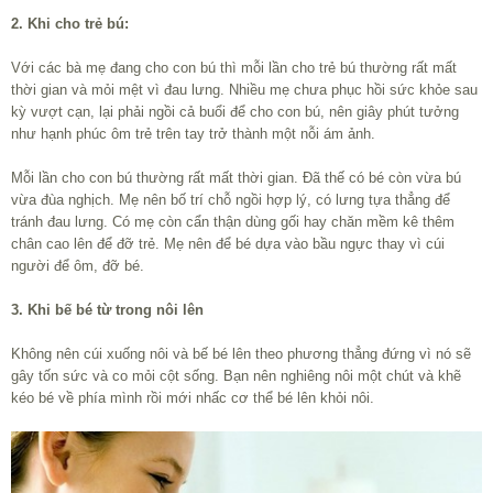
2. Khi cho trẻ bú:
Với các bà mẹ đang cho con bú thì mỗi lần cho trẻ bú thường rất mất
thời gian và mỏi mệt vì đau lưng. Nhiều mẹ chưa phục hồi sức khỏe sau
kỳ vượt cạn, lại phải ngồi cả buổi để cho con bú, nên giây phút tưởng
như hạnh phúc ôm trẻ trên tay trở thành một nỗi ám ảnh.
Mỗi lần cho con bú thường rất mất thời gian. Đã thế có bé còn vừa bú
vừa đùa nghịch. Mẹ nên bố trí chỗ ngồi hợp lý, có lưng tựa thẳng để
tránh đau lưng. Có mẹ còn cẩn thận dùng gối hay chăn mềm kê thêm
chân cao lên để đỡ trẻ. Mẹ nên để bé dựa vào bầu ngực thay vì cúi
người để ôm, đỡ bé.
3. Khi bế bé từ trong nôi lên
Không nên cúi xuống nôi và bế bé lên theo phương thẳng đứng vì nó sẽ
gây tốn sức và co mỏi cột sống. Bạn nên nghiêng nôi một chút và khẽ
kéo bé về phía mình rồi mới nhấc cơ thể bé lên khỏi nôi.