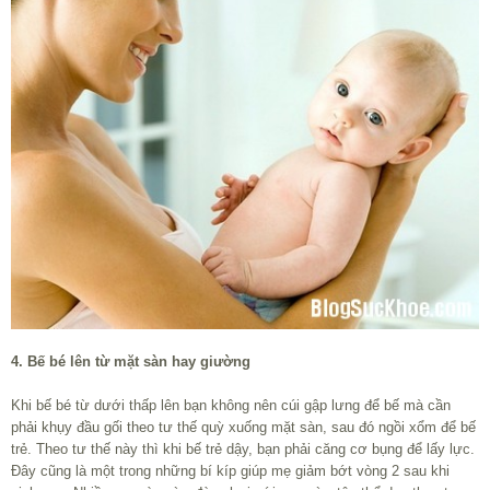
4. Bế bé lên từ mặt sàn hay giường
Khi bế bé từ dưới thấp lên bạn không nên cúi gập lưng để bế mà cần
phải khụy đầu gối theo tư thế quỳ xuống mặt sàn, sau đó ngồi xổm để bế
trẻ. Theo tư thế này thì khi bế trẻ dậy, bạn phải căng cơ bụng để lấy lực.
Đây cũng là một trong những bí kíp giúp mẹ giảm bớt vòng 2 sau khi