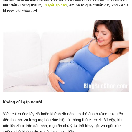
như tiểu đường thai kỳ,
huyết áp cao
, em bé to quá chuẩn gây khó đẻ và
bị ngạt khi chào đời….
Không cúi gập người
Việc cúi xuống lấy đồ hoặc khênh đồ nặng có thể ảnh hưởng trực tiếp
đến thai nhi và lưng mẹ bầu đặc biệt từ tháng thứ 5 trở đi. Vì vậy, khi
cần lấy đồ ở trên sàn nhà, mẹ cần chú ý tư thế khụy gối và ngồi xổm
xuống chứ không được cúi lưng trực tiếp.