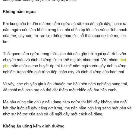
Không nằm ngửa
Khi bụng bầu to dần mà mẹ nằm ngửa sẽ rất khó để ngồi dậy, ngoài ra
nằm ngửa còn làm khối lượng thai nhi chèn ép lên các vùng tĩnh mạch
của mẹ, gây cản trở sự lưu thông máu từ chỗ thấp của cơ thể mẹ lên
tim.
Thói quen nằm ngửa trong thời gian dài còn gây trở ngại quá trình vận
chuyển máu và dinh dưỡng từ cơ thể mẹ tới nhau thai. Với nhóm
thai
phụ
mắc chứng cao huyết áp thì tư thể nằm ngửa còn gây ảnh hưởng
nghiêm trọng đến quá trình tiếp nhận oxy và dinh dưỡng của bào thai.
Vì vậy, các chuyên gia luôn khuyên mẹ bầu nên nằm nghiêng sang trái,
để thoải mái hơn mẹ có thể đặt thêm một chiếc gối ôm bên cạnh.
Mẹ bầu cũng cần chú ý nếu đang nằm ngửa thì khi dậy không nên ngồi
bật dậy luôn sẽ gây căng cơ lưng, mẹ nên nằm nghiêng sang một bên và
nhờ sự hỗ trợ của anh xã để ngồi dậy một cách dễ dàng.
Không ăn uống kém dinh dưỡng