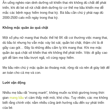
Ăn uống nghèo nàn dinh dưỡng sẽ khiến thai nhi không đủ chất để phát
triển, khi đó bé sẽ rút chất dinh dưỡng từ cơ thể mẹ bầu khiến mẹ dễ
mắc các bệnh nguy hiểm trong thai kỳ. Bà bầu cần chú ý phải nạp đủ
2000-2500 calo mỗi ngày trong thai kỳ.
Không mặc quần áo quá chật
Một số phụ nữ mang thai thuộc thế hệ 9X rất coi thường việc mang thai,
dù bầu bí nhưng họ vẫn mặc váy bó sát, quần bó chật, thậm chí là đi
giầy cao gót… Đây là những điều cấm lỵ khi mang thai. Khi mẹ mặc
quần áo quá chật sẽ khiến thai nhi không thể phát triển. Việc đi giầy cao
gót dễ làm mẹ bầu trượt ngã, vô cùng nguy hiểm.
Mẹ bầu nên chú ý mặc quần áo thoáng mát, rộng rãi và nên đi giày bệt để
an toàn cho cả mẹ và con.
Lười vận động
Nhiều mẹ bầu rất “mong manh”, không muốn ra khỏi giường trong thời
gian
mang bầu
vì cảm thấy mệt mỏi, khó chịu. Tuy nhiên, các mẹ không
biết rằng chính việc nằm nhiều cũng ảnh hưởng xấu đến sự phát triển
của bé.