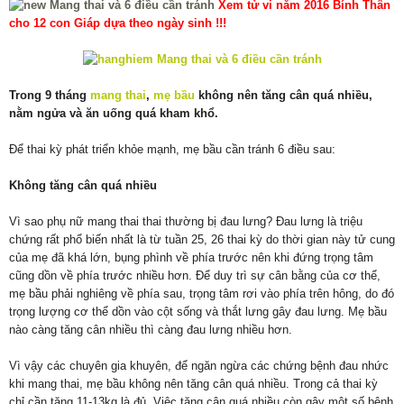
Xem tử vi năm 2016 Bính Thân
cho 12 con Giáp dựa theo ngày sinh !!!
Trong 9 tháng
mang thai
,
mẹ bầu
không nên tăng cân quá nhiều,
nằm ngửa và ăn uống quá kham khổ.
Để thai kỳ phát triển khỏe mạnh, mẹ bầu cần tránh 6 điều sau:
Không tăng cân quá nhiều
Vì sao phụ nữ mang thai thai thường bị đau lưng? Đau lưng là triệu
chứng rất phổ biến nhất là từ tuần 25, 26 thai kỳ do thời gian này tử cung
của mẹ đã khá lớn, bụng phình về phía trước nên khi đứng trọng tâm
cũng dồn về phía trước nhiều hơn. Để duy trì sự cân bằng của cơ thể,
mẹ bầu phải nghiêng về phía sau, trọng tâm rơi vào phía trên hông, do đó
trọng lượng cơ thể dồn vào cột sống và thắt lưng gây đau lưng. Mẹ bầu
nào càng tăng cân nhiều thì càng đau lưng nhiều hơn.
Vì vậy các chuyên gia khuyên, để ngăn ngừa các chứng bệnh đau nhức
khi mang thai, mẹ bầu không nên tăng cân quá nhiều. Trong cả thai kỳ
chỉ cần tăng 11-13kg là đủ. Việc tăng cân quá nhiều còn gây một số bệnh