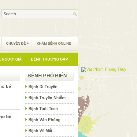
»
CHUYÊN ĐỀ
KHÁM BỆNH ONLINE
 NGƯỜI GIÀ
BỆNH THƯỜNG GẶP
BỆNH PHỔ BIẾN
ho bé
Bệnh Di Truyền
Bệnh Truyền Nhiễm
Bệnh Tuổi Teen
ho bé
Bệnh Văn Phòng
Bệnh Về Mắt