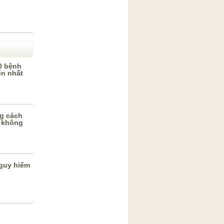
0 bệnh
ến nhất
g cách
 không
guy hiểm