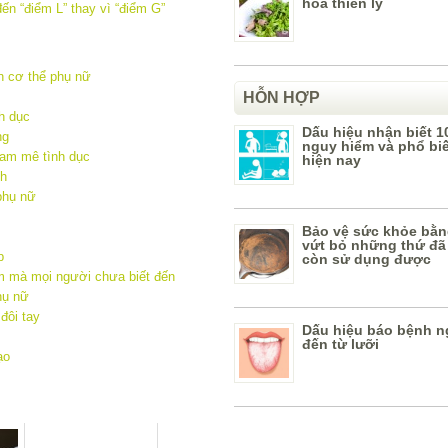
hoa thiên lý
n cơ thể phụ nữ
HỖN HỢP
h dục
Dấu hiệu nhận biết 1
ng
nguy hiểm và phổ bi
am mê tình dục
hiện nay
nh
phụ nữ
Bảo vệ sức khỏe bằn
vứt bỏ những thứ đã
p
còn sử dụng được
m mà mọi người chưa biết đến
hụ nữ
đôi tay
Dấu hiệu báo bệnh n
đến từ lưỡi
ạo