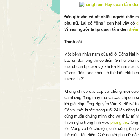
Đến giờ vẫn có rất nhiều người thắc 
phụ nữ. Lại có “ông” còn hỏi vậy có
đ
Vì sao người ta lại quan tâm đến
điểm
Tranh cãi
Một bệnh nhân nam của tôi ở Đồng Nai hỏ
bác sĩ, đàn ông thì có điểm G như phụ n
tuổi chuẩn bị cưới vợ khi tới khám sức kh
sĩ xem “làm sao cháu có thể biết chính x
tương lai?”.
Không chỉ có các cặp vợ chồng mới cưới
cả những đấng mày râu và các chị sồn sồ
lời giải đáp. Ông Nguyễn Văn K. đã 52 tuổ
Cô vợ mới bước sang tuổi 24 lên năng l
cũng muốn chứng minh cho vợ thấy mình 
thiện nghệ trong lĩnh vực
phòng the
. Ông
tôi. Vòng vo hỏi chuyện, cuối cùng, ông v
thể giùm tôi, điểm G ở người phụ nữ nằm