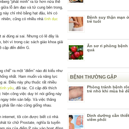
berg “phát minh” ra từ hơn nửa thế
giữa lỗ âm đạo và tử cung bên trong,
 này chỉ nhỏ bằng hạt đậu, khi có
Bệnh suy thận mạn 
uy nhiên, cũng có nhiều nhà
tình dục
trẻ tuổi
t ai đúng ai sai. Nhưng có lẽ đây là
bởi vì trong các sách giáo khoa giải
Ăn sơ ri phòng bệnh 
ề cập đến điểm G.
quả
ng chế” ra một “điểm” nào đó kiểu như
thống nhất. Ham muốn và năng lực
BỆNH THƯỜNG GẶP
g ai. Điều này phụ thuộc rất nhiều
Phòng tránh bệnh rô
tình yêu
, đối tác. Có cặp đôi thích
trẻ nhỏ khi mùa hè đ
 hiện công việc duy trì nòi giống này
 ngay trên sàn bếp. Và việc thăng
g phải lần nào cũng giống nhau.
Dinh dưỡng cần thiết
ên internet, tôi còn được biết có nhà
viêm phổi
phát từ chữ Prostate, nghĩa là tuyến
tham gia của điểm P này vào hoạt động