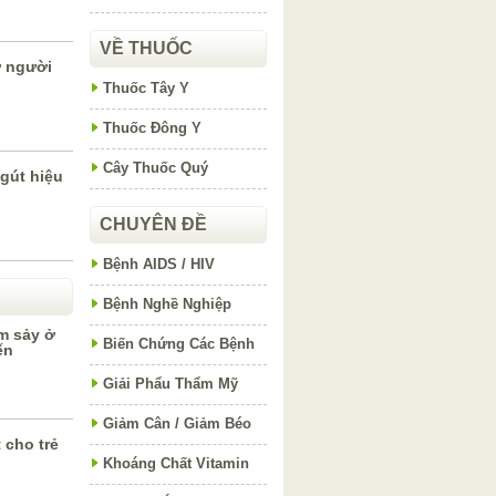
VỀ THUỐC
ở người
Thuốc Tây Y
Thuốc Đông Y
Cây Thuốc Quý
gút hiệu
CHUYÊN ĐỀ
Bệnh AIDS / HIV
Bệnh Nghề Nghiệp
m sảy ở
Biến Chứng Các Bệnh
ến
Giải Phẩu Thẩm Mỹ
Giảm Cân / Giảm Béo
 cho trẻ
Khoáng Chất Vitamin