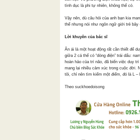
tình dục là phi tự nhiên, không thể có.
Vậy nên, dù câu hỏi của anh bạn kia mang
thế nhưng nói như ngôn ngữ giới trẻ bây g
Lời khuyên của bác sĩ
Ân ái là một hoạt động rất cần thiết để d
giữa 2 cá thể có “dòng điện” trái dấu: na
hoàn hảo của trí não, đã biến việc duy t
mang lại nhiều cảm xúc trong cuộc đời. 
tôi, chỉ nên tìm kiếm một điểm, đó là L – 
Theo suckhoedoisong