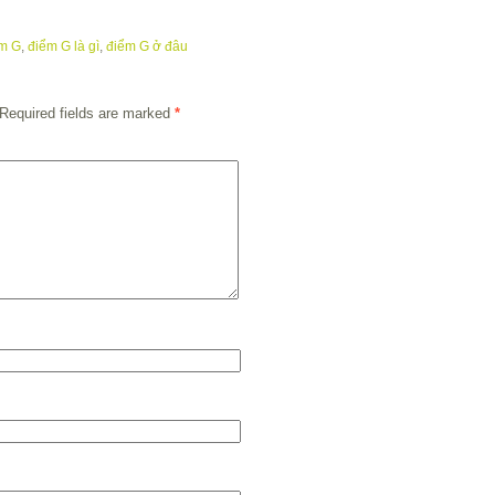
m G
,
điểm G là gì
,
điểm G ở đâu
Required fields are marked
*