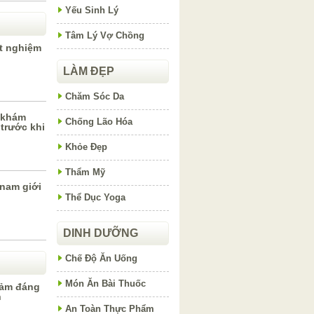
Yếu Sinh Lý
Tâm Lý Vợ Chồng
t nghiệm
LÀM ĐẸP
Chăm Sóc Da
i khám
Chống Lão Hóa
trước khi
Khỏe Đẹp
Thẩm Mỹ
 nam giới
Thể Dục Yoga
DINH DƯỠNG
Chế Độ Ăn Uống
Món Ăn Bài Thuốc
iảm đáng
h
An Toàn Thực Phẩm