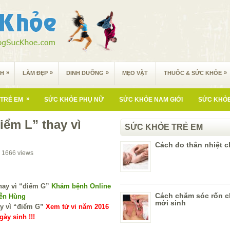
»
»
»
»
NH
LÀM ĐẸP
DINH DƯỠNG
MẸO VẶT
THUỐC & SỨC KHỎE
»
TRẺ EM
SỨC KHỎE PHỤ NỮ
SỨC KHỎE NAM GIỚI
SỨC KHỎE
iểm L” thay vì
SỨC KHỎE TRẺ EM
Cách đo thân nhiệt c
1666
views
Khám bệnh Online
Cách chăm sóc rốn c
yễn Hùng
mới sinh
Xem tử vi năm 2016
ày sinh !!!