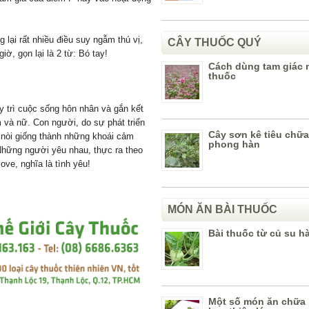
 lại rất nhiều điều suy ngẫm thú vị,
CÂY THUỐC QUÝ
iờ, gọn lại là 2 từ: Bó tay!
Cách dùng tam giác 
thuốc
uy trì cuộc sống hôn nhân và gắn kết
m và nữ. Con người, do sự phát triển
Cây sơn kê tiêu chữ
rì nòi giống thành những khoái cảm
phong hàn
Những người yêu nhau, thực ra theo
love, nghĩa là tình yêu!
MÓN ĂN BÀI THUỐC
Bài thuốc từ củ su h
Một số món ăn chữa 