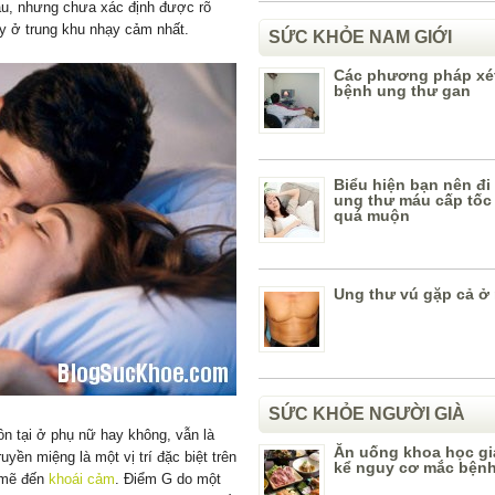
hau, nhưng chưa xác định được rõ
hay ở trung khu nhạy cảm nhất.
SỨC KHỎE NAM GIỚI
Các phương pháp xé
bệnh ung thư gan
Biểu hiện bạn nên đ
ung thư máu cấp tốc 
quá muộn
Ung thư vú gặp cả ở
SỨC KHỎE NGƯỜI GIÀ
ồn tại ở phụ nữ hay không, vẫn là
Ăn uống khoa học g
yền miệng là một vị trí đặc biệt trên
kể nguy cơ mắc bện
 mẽ đến
khoái cảm
. Điểm G do một