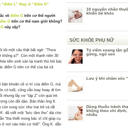
10 nguyên nhân thư
khiến bé khóc
mắc về
điểm G
trên cơ thể người
iểm G
trên cơ thể nam giới không?
 G
này vậy?
SỨC KHỎE PHỤ NỮ
i tôi một câu thật bất ngờ: “Thưa
Trị viêm xoang tận g
gừng, ngó sen
ữ không ạ?”. Còn một thanh niên 30
ỏe tiền sinh sản lại tranh thủ hỏi bác
ác điểm G trên cơ thể của bà xã
Lưu ý khi chăm sóc 
 băn khoăn về vị trí của điểm G, mà
n có tuổi, cũng vẫn loay hoay đi tìm
i nhưng lấy vợ “tập 2” còn quá trẻ.
ượng còn dồi dào. Bản thân ông K.
Dùng thuốc tránh tha
còn sung sức như trai trẻ và rất
không theo chỉ định, l
 K. đã viết một “bức tâm thư” dài cho
nhiều
ẫn “tha thiết mong bác sĩ chỉ giúp cụ
 ở nơi nào trên cơ thể!”. Ông K. dẫn