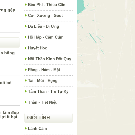
Béo Phì - Thiếu Cân
ờng gặp
Cơ - Xương - Gout
Da Liễu - Dị Ứng
Hô Hấp - Cảm Cúm
Huyết Học
ốc bằng
Nội Thần Kinh Đột Quỵ
Răng - Hàm - Mặt
Tai - Mũi - Họng
“cô bé”
Tâm Thần - Trẻ Tự Kỷ
Thận - Tiết Niệu
i làm đẹp
ợi ít hại
GIỚI TÍNH
Lãnh Cảm