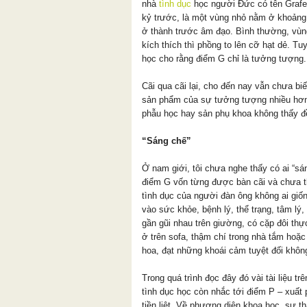
nhà
tình dục
học người Đức có tên Grafen
kỷ trước, là một vùng nhỏ nằm ở khoảng 
ở thành trước âm đạo. Bình thường, vùng
kích thích thì phồng to lên cỡ hạt dẻ. T
học cho rằng điểm G chỉ là tưởng tượng.
Cãi qua cãi lại, cho đến nay vẫn chưa biế
sản phẩm của sự tưởng tượng nhiều hơn, 
phẫu học hay sản phụ khoa không thấy đ
“Sáng chế”
Ở nam giới, tôi chưa nghe thấy có ai “sá
điểm G vốn từng được bàn cãi và chưa 
tình dục của người đàn ông không ai giốn
vào sức khỏe, bệnh lý, thể trạng, tâm lý,
gần gũi nhau trên giường, có cặp đôi thực
ở trên sofa, thậm chí trong nhà tắm hoặc
hoa, đạt những khoái cảm tuyệt đối khôn
Trong quá trình đọc đây đó vài tài liệu tr
tình dục học còn nhắc tới điểm P – xuất 
tiền liệt. Về phương diện khoa học, sự 