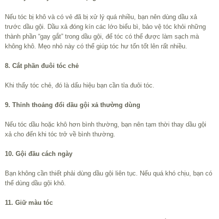
Nếu tóc bị khô và có vẻ đã bị xử lý quá nhiều, bạn nên dùng dầu xả
trước dầu gội. Dầu xả đóng kín các lớo biểu bì, bảo vệ tóc khỏi những
thành phần “gay gắt” trong dầu gội, để tóc có thể được làm sạch mà
không khô. Mẹo nhỏ này có thể giúp tóc hư tổn tốt lên rất nhiều.
8. Cắt phần đuôi tóc chẻ
Khi thấy tóc chẻ, đó là dấu hiệu bạn cần tỉa đuôi tóc.
9. Thỉnh thoảng đổi dầu gội xả thường dùng
Nếu tóc dầu hoặc khô hơn bình thường, bạn nên tạm thời thay dầu gội
xả cho đến khi tóc trở về bình thường.
10. Gội đầu cách ngày
Bạn không cần thiết phải dùng dầu gội liên tục. Nếu quá khó chịu, bạn có
thể dùng dầu gội khô.
11. Giữ màu tóc