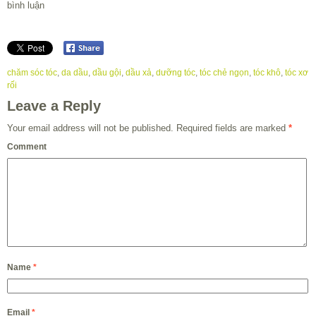
bình luận
chăm sóc tóc
,
da dầu
,
dầu gội
,
dầu xả
,
dưỡng tóc
,
tóc chẻ ngọn
,
tóc khô
,
tóc xơ
rối
Leave a Reply
Your email address will not be published.
Required fields are marked
*
Comment
Name
*
Email
*