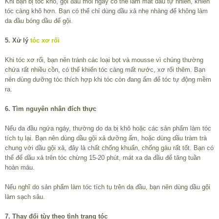
Khi bạn bị tóc khô, gội đầu mỗi ngày có thể làm mất dầu tự nhiên, khiến
tóc càng khô hơn. Bạn có thể chỉ dùng dầu xả nhẹ nhàng để không làm
da đầu bóng dầu để gội.
5. Xử lý
tóc xơ rối
Khi tóc xơ rối, bạn nên tránh các loại bọt và mousse vì chúng thường
chứa rất nhiều cồn, có thể khiến tóc càng mất nước, xơ rối thêm. Bạn
nên dùng dưỡng tóc thích hợp khi tóc còn đang ẩm để tóc tự động mềm
ra.
6. Tìm nguyên nhân đích thực
Nếu da đầu ngứa ngáy, thường do da bị khô hoặc các sản phẩm làm tóc
tích tụ lại. Bạn nên dùng dầu gội xả dưỡng ẩm, hoặc dùng dầu tràm trà
chung với dầu gội xả, đây là chất chống khuẩn, chống gàu rất tốt. Bạn có
thể để dầu xả trên tóc chừng 15-20 phút, mát xa da đầu để tăng tuần
hoàn máu.
Nếu nghĩ do sản phẩm làm tóc tích tụ trên da đầu, bạn nên dùng dầu gội
làm sạch sâu.
7. Thay đổi tùy theo tình trạng tóc