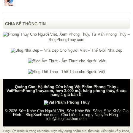
CHIA SẺ THÔNG TIN
Quảng Cáo: Hệ thống Cửa hàng Vật Phẩm Phong Thủy -
VatPhamPhongThuy.com, hơn 3.000 mặt hàng phong thủy, 6 cửa
hàng 1 giá bán !!!
© 2026
Sức Khỏe Cho Người Việt, Sức Khỏe Đời Sống, Sức Khỏe Gia
Đình – BlogSucKhoe.com
- Chủ biên:
Lương y Nguyễn Hùng
-
info@blogsuckhoe.com
Blog Sức Khỏe là trang cá nhân được xây dựng nhằm sưu tầm các kiến thức về y khoa,