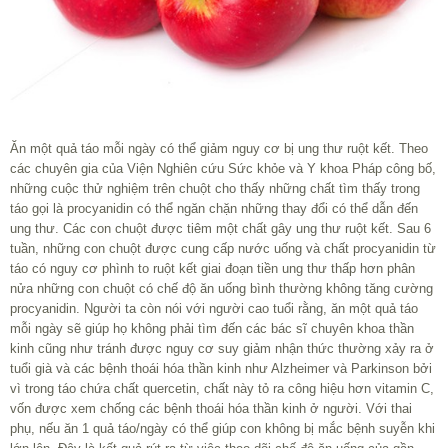
Ăn một quả táo mỗi ngày có thể giảm nguy cơ bị ung thư ruột kết. Theo
các chuyên gia của Viện Nghiên cứu Sức khỏe và Y khoa Pháp công bố,
những cuộc thử nghiệm trên chuột cho thấy những chất tìm thấy trong
táo gọi là procyanidin có thể ngăn chặn những thay đổi có thể dẫn đến
ung thư. Các con chuột được tiêm một chất gây ung thư ruột kết. Sau 6
tuần, những con chuột được cung cấp nước uống và chất procyanidin từ
táo có nguy cơ phình to ruột kết giai đoạn tiền ung thư thấp hơn phân
nửa những con chuột có chế độ ăn uống bình thường không tăng cường
procyanidin. Người ta còn nói với người cao tuổi rằng, ăn một quả táo
mỗi ngày sẽ giúp họ không phải tìm đến các bác sĩ chuyên khoa thần
kinh cũng như tránh được nguy cơ suy giảm nhận thức thường xảy ra ở
tuổi già và các bệnh thoái hóa thần kinh như Alzheimer và Parkinson bởi
vì trong táo chứa chất quercetin, chất này tỏ ra công hiệu hơn vitamin C,
vốn được xem chống các bệnh thoái hóa thần kinh ở người. Với thai
phụ, nếu ăn 1 quả táo/ngày có thể giúp con không bị mắc bệnh suyễn khi