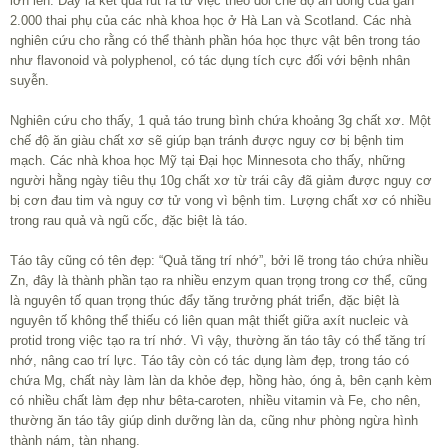
lớn lên. Đây là kết quả rút ra từ việc theo dõi chế độ ăn uống của gần
2.000 thai phụ của các nhà khoa học ở Hà Lan và Scotland. Các nhà
nghiên cứu cho rằng có thể thành phần hóa học thực vật bên trong táo
như flavonoid và polyphenol, có tác dụng tích cực đối với bệnh nhân
suyễn.
Nghiên cứu cho thấy, 1 quả táo trung bình chứa khoảng 3g chất xơ. Một
chế độ ăn giàu chất xơ sẽ giúp bạn tránh được nguy cơ bị bệnh tim
mạch. Các nhà khoa học Mỹ tại Đại học Minnesota cho thấy, những
người hằng ngày tiêu thụ 10g chất xơ từ trái cây đã giảm được nguy cơ
bị cơn đau tim và nguy cơ tử vong vì bệnh tim. Lượng chất xơ có nhiều
trong rau quả và ngũ cốc, đặc biệt là táo.
Táo tây cũng có tên đẹp: “Quả tăng trí nhớ”, bởi lẽ trong táo chứa nhiều
Zn, đây là thành phần tạo ra nhiều enzym quan trọng trong cơ thể, cũng
là nguyên tố quan trọng thúc đẩy tăng trưởng phát triển, đặc biệt là
nguyên tố không thể thiếu có liên quan mật thiết giữa axít nucleic và
protid trong việc tạo ra trí nhớ. Vì vậy, thường ăn táo tây có thể tăng trí
nhớ, nâng cao trí lực. Táo tây còn có tác dụng làm đẹp, trong táo có
chứa Mg, chất này làm làn da khỏe đẹp, hồng hào, óng ả, bên cạnh kèm
có nhiều chất làm đẹp như bêta-caroten, nhiều vitamin và Fe, cho nên,
thường ăn táo tây giúp dinh dưỡng làn da, cũng như phòng ngừa hình
thành nám, tàn nhang.