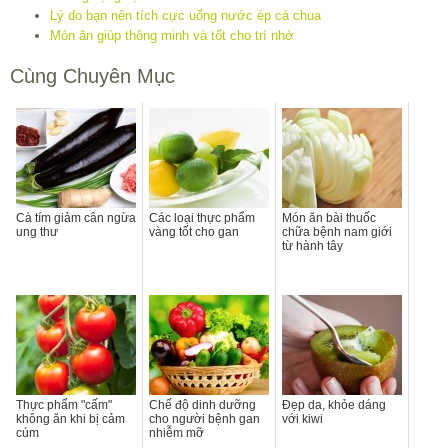
Lý do bạn nên tích cực uống nước ép cà chua
Món ăn giúp thông minh và tốt cho trí nhớ
Cùng Chuyên Mục
Cà tím giảm cân ngừa
Các loại thực phẩm
Món ăn bài thuốc
ung thư
vàng tốt cho gan
chữa bệnh nam giới
từ hành tây
Thực phẩm "cấm"
Chế độ dinh dưỡng
Đẹp da, khỏe dáng
không ăn khi bị cảm
cho người bệnh gan
với kiwi
cúm
nhiễm mỡ