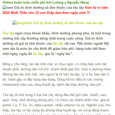
Online hoàn toàn miễn phí bởi Lương y Nguyễn Hùng
Xem tử vi năm
2016 Bính Thân cho 12 con Giáp dựa theo ngày sinh !!!
Táo tây
ngọt chua khoái khẩu, dinh dưỡng phong phú, là một trong
những trái cây thường dùng nhất trong cuộc sống. Giá trị dinh
dưỡng và giá trị làm thuốc của
táo tây
rất cao. Rất nhiều người Mỹ
xem táo là món ăn cần thiết để giảm béo phì, hàng tuần tiết thực
một ngày, ngày đó
ăn táo
, gọi là “ngày táo”.
Đông y cho rằng, táo tây tính mát, vị chua ngọt, có công hiệu sinh tân
nhuận phổi, dưỡng tâm ích khí, thanh nhiệt giải thử, khai vị dưỡng nhan.
Nhưng táo tây tính mát, nên người bị lở loét dạ dày, tỳ vị hư hàn nên ít
ăn, tránh gây ra đầy bụng đau bụng. Dùng hỗ trợ điều trị các chứng
cholesterol máu cao, tăng huyết áp, bệnh đái tháo đường, béo phì…
Táo tây là một trong 4 loại trái cây đứng đầu thế giới (táo, chuối, cam
quýt, nho), dinh dưỡng phong phú, có chứa các thành phần như: glucid,
protid, Ca, P, Fe, Zn, bêta-caroten, nhiều vitamin và xơ. Nghiên cứu cho
thấy, táo tây có tác dụng dự phòng tăng huyết áp, xơ cứng động mạch,