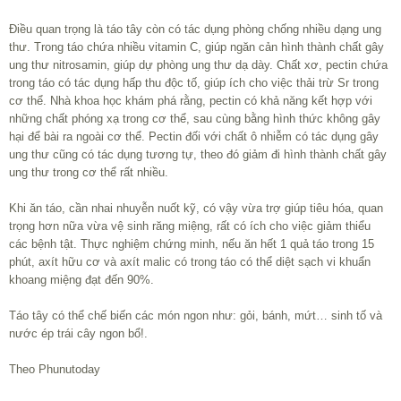
Điều quan trọng là táo tây còn có tác dụng phòng chống nhiều dạng ung
thư. Trong táo chứa nhiều vitamin C, giúp ngăn cản hình thành chất gây
ung thư nitrosamin, giúp dự phòng ung thư dạ dày. Chất xơ, pectin chứa
trong táo có tác dụng hấp thu độc tố, giúp ích cho việc thải trừ Sr trong
cơ thể. Nhà khoa học khám phá rằng, pectin có khả năng kết hợp với
những chất phóng xạ trong cơ thể, sau cùng bằng hình thức không gây
hại để bài ra ngoài cơ thể. Pectin đối với chất ô nhiễm có tác dụng gây
ung thư cũng có tác dụng tương tự, theo đó giảm đi hình thành chất gây
ung thư trong cơ thể rất nhiều.
Khi ăn táo, cần nhai nhuyễn nuốt kỹ, có vậy vừa trợ giúp tiêu hóa, quan
trọng hơn nữa vừa vệ sinh răng miệng, rất có ích cho việc giảm thiểu
các bệnh tật. Thực nghiệm chứng minh, nếu ăn hết 1 quả táo trong 15
phút, axít hữu cơ và axít malic có trong táo có thể diệt sạch vi khuẩn
khoang miệng đạt đến 90%.
Táo tây có thể chế biến các món ngon như: gỏi, bánh, mứt… sinh tố và
nước ép trái cây ngon bổ!.
Theo Phunutoday