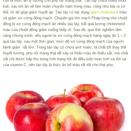
còn là thức ăn lý tưởng cho phụ nữ mang thai. Táo tây chứa nhiều muối
kali, sau khi ăn sẽ làm hoán chuyển natri trong máu, cũng như bài ra cơ
thể, từ đó giúp giảm huyết áp. Táo tây có tác dụng
giảm cholesterol
máu
và giảm xơ cứng động mạch. Chuyên gia tim mạch Pháp từng cho chuột
đồng bị xơ cứng động mạch ăn nhiều táo tây, kết quả lượng cholesterol
máu của chuột đồng giảm xuống thấy rõ. Sau đó, qua thử nghiệm lâm
sàng chứng minh, nếu người bị xơ cứng động mạch hàng ngày ăn 1 – 2
quả táo tây, sau một thời gian, mức độ xơ cứng động mạch của người
bệnh giảm `rất lớn. Trong táo tây có chứa axít malic, là chất tốt thay thế
huyết tương, phụ nữ mang thai dễ xảy ra thiếu máu do thiếu sắt, mà chất
sắt chỉ được hấp thu trong tình trạng hội đủ điều kiện toan tính và tồn tại
của vitamin C, nên táo tây là thức ăn bổ máu rất tốt cho thai phụ.