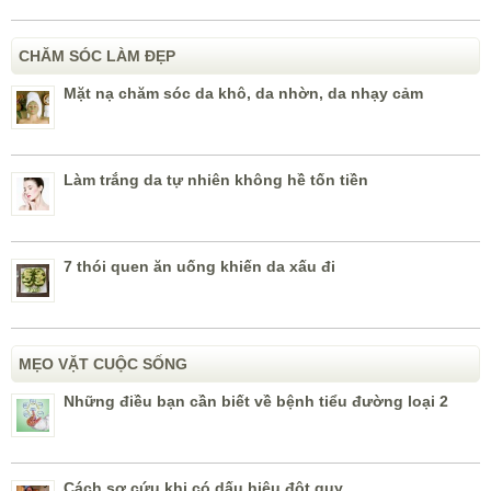
CHĂM SÓC LÀM ĐẸP
Mặt nạ chăm sóc da khô, da nhờn, da nhạy cảm
Làm trắng da tự nhiên không hề tốn tiền
7 thói quen ăn uống khiến da xấu đi
MẸO VẶT CUỘC SỐNG
Những điều bạn cần biết về bệnh tiểu đường loại 2
Cách sơ cứu khi có dấu hiệu đột quỵ