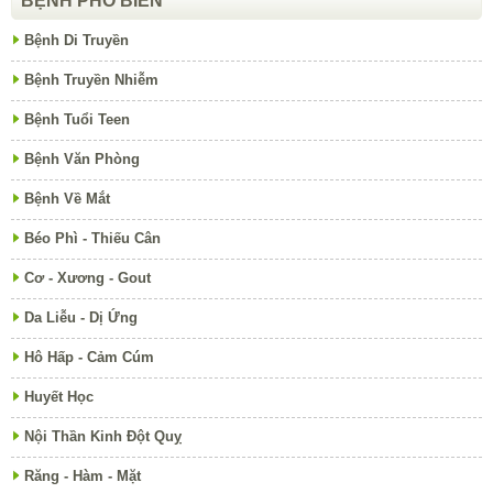
BỆNH PHỔ BIẾN
Bệnh Di Truyền
Bệnh Truyền Nhiễm
Bệnh Tuổi Teen
Bệnh Văn Phòng
Bệnh Về Mắt
Béo Phì - Thiếu Cân
Cơ - Xương - Gout
Da Liễu - Dị Ứng
Hô Hấp - Cảm Cúm
Huyết Học
Nội Thần Kinh Đột Quỵ
Răng - Hàm - Mặt