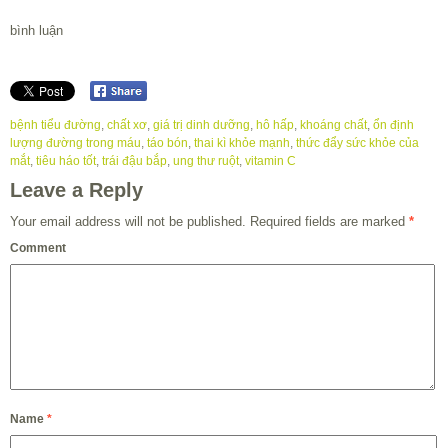
bình luận
bệnh tiểu đường
,
chất xơ
,
giá trị dinh dưỡng
,
hô hấp
,
khoáng chất
,
ổn định
lượng đường trong máu
,
táo bón
,
thai kì khỏe mạnh
,
thức đẩy sức khỏe của
mắt
,
tiêu háo tốt
,
trái đậu bắp
,
ung thư ruột
,
vitamin C
Leave a Reply
Your email address will not be published.
Required fields are marked
*
Comment
Name
*