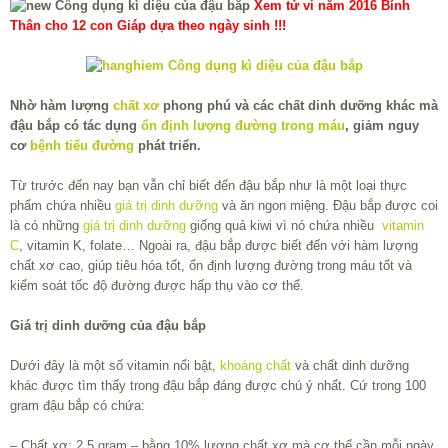
Xem tử vi năm 2016 Bính
Thân cho 12 con Giáp dựa theo ngày sinh !!!
Nhờ hàm lượng
chất xơ
phong phú và các chất dinh dưỡng khác mà
đậu bắp có tác dụng
ổn định lượng đường trong máu
, giảm nguy
cơ
bệnh tiểu đường
phát triển.
Từ trước đến nay bạn vẫn chỉ biết đến đậu bắp như là một loại thực
phẩm chứa nhiều
giá trị dinh dưỡng
và ăn ngon miệng. Đậu bắp được coi
là có những
giá trị dinh dưỡng
giống quả kiwi vì nó chứa nhiều
vitamin
C
, vitamin K, folate… Ngoài ra, đậu bắp được biết đến với hàm lượng
chất xơ cao, giúp tiêu hóa tốt, ổn định lượng đường trong máu tốt và
kiểm soát tốc độ đường được hấp thụ vào cơ thể.
Giá trị dinh dưỡng của đậu bắp
Dưới đây là một số vitamin nổi bật,
khoáng chất
và chất dinh dưỡng
khác được tìm thấy trong đậu bắp đáng được chú ý nhất. Cứ trong 100
gram đậu bắp có chứa:
– Chất xơ: 2,5 gram – bằng 10% lượng chất xơ mà cơ thể cần mỗi ngày.