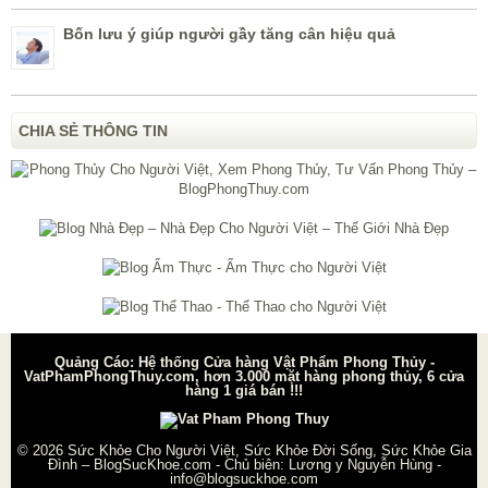
Bốn lưu ý giúp người gầy tăng cân hiệu quả
CHIA SẺ THÔNG TIN
Quảng Cáo: Hệ thống Cửa hàng Vật Phẩm Phong Thủy -
VatPhamPhongThuy.com, hơn 3.000 mặt hàng phong thủy, 6 cửa
hàng 1 giá bán !!!
© 2026
Sức Khỏe Cho Người Việt, Sức Khỏe Đời Sống, Sức Khỏe Gia
Đình – BlogSucKhoe.com
- Chủ biên:
Lương y Nguyễn Hùng
-
info@blogsuckhoe.com