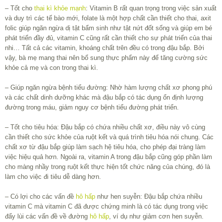
– Tốt cho
thai kì khỏe mạnh
: Vitamin B rất quan trọng trong việc sản xuất
và duy trì các tế bào mới, folate là một hợp chất cần thiết cho thai, axit
folic giúp ngăn ngừa dị tật bẩm sinh như tật nứt đốt sống và giúp em bé
phát triển đầy đủ, vitamin C cũng rất cần thiết cho sự phát triển của thai
nhi… Tất cả các vitamin, khoáng chất trên đều có trong đậu bắp. Bởi
vậy, bà mẹ mang thai nên bổ sung thực phẩm này để tăng cường sức
khỏe cả mẹ và con trong thai kì.
– Giúp ngăn ngừa bệnh tiểu đường: Nhờ hàm lượng chất xơ phong phú
và các chất dinh dưỡng khác mà đậu bắp có tác dụng ổn định lượng
đường trong máu, giảm nguy cơ bệnh tiểu đường phát triển.
– Tốt cho tiêu hóa: Đậu bắp có chứa nhiều chất xơ, điều này vô cùng
cần thiết cho sức khỏe của ruột kết và quá trình tiêu hóa nói chung. Các
chất xơ từ đậu bắp giúp làm sạch hệ tiêu hóa, cho phép đại tràng làm
việc hiệu quả hơn. Ngoài ra, vitamin A trong đậu bắp cũng góp phần làm
cho màng nhầy trong ruột kết thực hiện tốt chức năng của chúng, đó là
làm cho việc đi tiêu dễ dàng hơn.
– Có lợi cho các vấn đề
hô hấp
như hen suyễn: Đậu bắp chứa nhiều
vitamin C mà vitamin C đã được chứng minh là có tác dụng trong việc
đẩy lùi các vấn đề về đường
hô hấp
, ví dụ như giảm cơn hen suyễn.