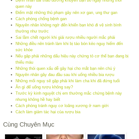
Bệnh nhân đái tháo đường khuyên bạn bỏ ngay những thói
quen này
Điểm mặt những thủ phạm gây nên xơ gan, ung thư gan
Cách phòng chống bệnh gan
Nguyên nhân không ngờ đến khiến bạn khó đi vệ sinh bình
thường như trước
Sai lầm chết người khi giải rượu nhiều người mắc phải
Những điều nên tránh làm khi bị táo bón kẻo nguy hiểm đến
sức khỏe
Nếu gặp phải những dấu hiệu này chứng tỏ cơ thể bạn đang bị
thiếu máu
Những thói quen xấu dễ gây hại cho mắt bạn nên chú ý
Nguyên nhân gây đau đầu sau khi uống nhiều bia rượu
Những mối nguy sẽ gặp phải khi làm cha khi đã đứng tuổi
Ăn gì để uống rượu không say?
Trước kỳ kinh nguyệt chị em thường mắc chứng bệnh này
nhưng không hề hay biết
Cách phòng tránh nguy cơ loãng xương ở nam giới
Cách làm giảm tác hại của rượu bia
Cùng Chuyên Mục