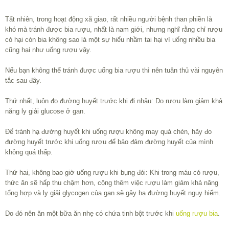
Tất nhiên, trong hoạt động xã giao, rất nhiều người bệnh than phiền là
khó mà tránh được bia rượu, nhất là nam giới, nhưng nghĩ rằng chỉ rượu
có hại còn bia không sao là một sự hiểu nhầm tai hại vì uống nhiều bia
cũng hại như uống rượu vậy.
Nếu bạn không thể tránh được uống bia rượu thì nên tuân thủ vài nguyên
tắc sau đây.
Thứ nhất, luôn đo đường huyết trước khi đi nhậu: Do rượu làm giảm khả
năng ly giải glucose ở gan.
Để tránh hạ đường huyết khi uống rượu không may quá chén, hãy đo
đường huyết trước khi uống rượu để bảo đảm đường huyết của mình
không quá thấp.
Thứ hai, không bao giờ uống rượu khi bụng đói: Khi trong máu có rượu,
thức ăn sẽ hấp thu chậm hơn, cộng thêm việc rượu làm giảm khả năng
tổng hợp và ly giải glycogen của gan sẽ gây hạ đường huyết nguy hiểm.
Do đó nên ăn một bữa ăn nhẹ có chứa tinh bột trước khi
uống rượu bia
.