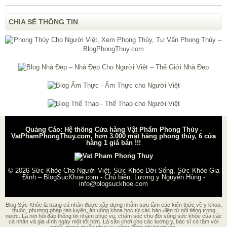
CHIA SẺ THÔNG TIN
Quảng Cáo: Hệ thống Cửa hàng Vật Phẩm Phong Thủy -
VatPhamPhongThuy.com, hơn 3.000 mặt hàng phong thủy, 6 cửa
hàng 1 giá bán !!!
© 2026
Sức Khỏe Cho Người Việt, Sức Khỏe Đời Sống, Sức Khỏe Gia
Đình – BlogSucKhoe.com
- Chủ biên:
Lương y Nguyễn Hùng
-
info@blogsuckhoe.com
Blog Sức Khỏe là trang cá nhân được xây dựng nhằm sưu tầm các kiến thức về y khoa,
thuốc, phương pháp rèn luyện, ăn uống khoa học từ các báo điện tử nổi tiếng trong
nước. Là nơi hỏi đáp thông tin nhằm phục vụ, chăm sóc cho đời sống sức khỏe của các
cá nhân và gia đình ngày một tốt hơn. Là sân chơi cho các lương y, bác sĩ có tâm với
nghề, mong muốn phục vụ cộng đồng phi lợi nhuận.