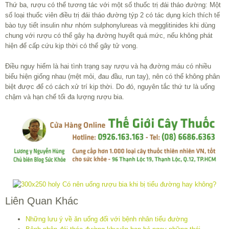
Thứ ba, rượu có thể tương tác với một số thuốc trị đái tháo đường: Một
số loại thuốc viên điều trị đái tháo đường týp 2 có tác dụng kích thích tế
bào tụy tiết insulin như nhóm sulphonylureas và megglitinides khi dùng
chung với rượu có thể gây hạ đường huyết quá mức, nếu không phát
hiện để cấp cứu kịp thời có thể gây tử vong.
Điều nguy hiểm là hai tình trạng say rượu và hạ đường máu có nhiều
biểu hiện giống nhau (mệt mỏi, đau đầu, run tay), nên có thể không phân
biệt được để có cách xử trí kịp thời. Do đó, nguyên tắc thứ tư là uống
chậm và hạn chế tối đa lượng rượu bia.
Liên Quan Khác
Những lưu ý về ăn uống đối với bệnh nhân tiểu đường