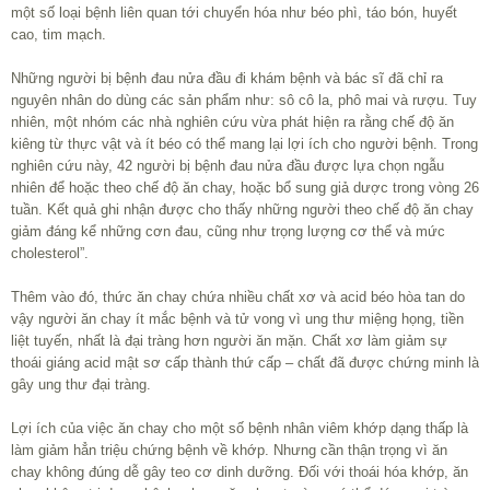
một số loại bệnh liên quan tới chuyển hóa như béo phì, táo bón, huyết
cao, tim mạch.
Những người bị bệnh đau nửa đầu đi khám bệnh và bác sĩ đã chỉ ra
nguyên nhân do dùng các sản phẩm như: sô cô la, phô mai và rượu. Tuy
nhiên, một nhóm các nhà nghiên cứu vừa phát hiện ra rằng chế độ ăn
kiêng từ thực vật và ít béo có thể mang lại lợi ích cho người bệnh. Trong
nghiên cứu này, 42 người bị bệnh đau nửa đầu được lựa chọn ngẫu
nhiên để hoặc theo chế độ ăn chay, hoặc bổ sung giả dược trong vòng 26
tuần. Kết quả ghi nhận được cho thấy những người theo chế độ ăn chay
giảm đáng kể những cơn đau, cũng như trọng lượng cơ thể và mức
cholesterol”.
Thêm vào đó, thức ăn chay chứa nhiều chất xơ và acid béo hòa tan do
vậy người ăn chay ít mắc bệnh và tử vong vì ung thư miệng họng, tiền
liệt tuyến, nhất là đại tràng hơn người ăn mặn. Chất xơ làm giảm sự
thoái giáng acid mật sơ cấp thành thứ cấp – chất đã được chứng minh là
gây ung thư đại tràng.
Lợi ích của việc ăn chay cho một số bệnh nhân viêm khớp dạng thấp là
làm giảm hẳn triệu chứng bệnh về khớp. Nhưng cần thận trọng vì ăn
chay không đúng dễ gây teo cơ dinh dưỡng. Đối với thoái hóa khớp, ăn