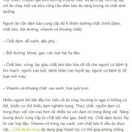
chỉ ăn chay một vài bữa cũng cần đảm bảo đủ năng lượng và chất dinh
dưỡng.
Người ăn cần đảm bảo cung cấp đủ 4 nhóm dưỡng chất chính (đạm,
chất béo, bột đường, vitamin và khoáng chất):
– Chất đạm: đỗ xanh, đậu phụ…
– Bột đường: khoai, gạo, các loại hạt họ đậu
– Chất béo: vừng, lạc giàu chất béo bão hòa rất tốt cho người có bệnh lý
tim mạch, người cao tuổi, bệnh nhân cao huyết áp, người có bệnh lý rối
loạn mỡ máu.
– Vitamin và khoáng chất: rau xanh, hoa quả tươi.
Nhiều người khi bắt đầu tìm hiểu về ăn chay thường lo ngại vì không có
thịt, khiến cơ thể thiếu đạm nghiêm trọng. Thực chất, nguồn đạm có
trong thực vật còn cao hơn rất nhiều so với đạm có trong động vật. Năng
lượng được cung cấp từ chất bột như gạo, bánh mỳ. Chất đạm được lấy
từ các loại đậu. Vitamin có trong rau xanh, còn chất béo ở dầu ăn thực
vật…
Chế độ ăn chay
đa dạng giúp thanh lọc cơ thể giúp phòng chống