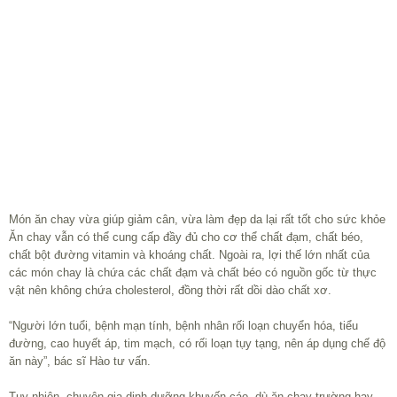
Món ăn chay vừa giúp giảm cân, vừa làm đẹp da lại rất tốt cho sức khỏe
Ăn chay vẫn có thể cung cấp đầy đủ cho cơ thể chất đạm, chất béo,
chất bột đường vitamin và khoáng chất. Ngoài ra, lợi thế lớn nhất của
các món chay là chứa các chất đạm và chất béo có nguồn gốc từ thực
vật nên không chứa cholesterol, đồng thời rất dồi dào chất xơ.
“Người lớn tuổi, bệnh mạn tính, bệnh nhân rối loạn chuyển hóa, tiểu
đường, cao huyết áp, tim mạch, có rối loạn tụy tạng, nên áp dụng chế độ
ăn này”, bác sĩ Hào tư vấn.
Tuy nhiên, chuyên gia dinh dưỡng khuyến cáo, dù ăn chay trường hay