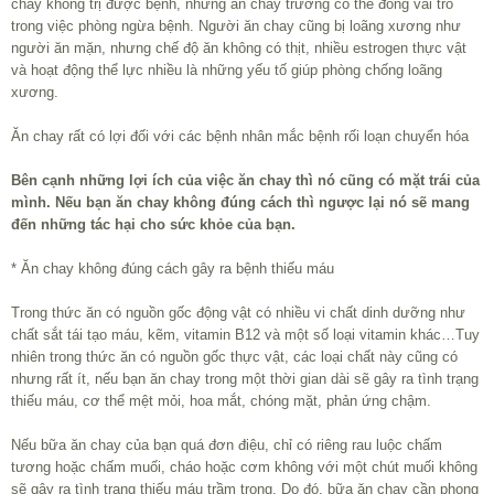
chay không trị được bệnh, nhưng ăn chay trường có thể đóng vai trò
trong việc phòng ngừa bệnh. Người ăn chay cũng bị loãng xương như
người ăn mặn, nhưng chế độ ăn không có thịt, nhiều estrogen thực vật
và hoạt động thể lực nhiều là những yếu tố giúp phòng chống loãng
xương.
Ăn chay rất có lợi đối với các bệnh nhân mắc bệnh rối loạn chuyển hóa
Bên cạnh những lợi ích của việc ăn chay thì nó cũng có mặt trái của
mình. Nếu bạn ăn chay không đúng cách thì ngược lại nó sẽ mang
đến những tác hại cho sức khỏe của bạn.
* Ăn chay không đúng cách gây ra bệnh thiếu máu
Trong thức ăn có nguồn gốc động vật có nhiều vi chất dinh dưỡng như
chất sắt tái tạo máu, kẽm, vitamin B12 và một số loại vitamin khác…Tuy
nhiên trong thức ăn có nguồn gốc thực vật, các loại chất này cũng có
nhưng rất ít, nếu bạn ăn chay trong một thời gian dài sẽ gây ra tình trạng
thiếu máu, cơ thể mệt mỏi, hoa mắt, chóng mặt, phản ứng chậm.
Nếu bữa ăn chay của bạn quá đơn điệu, chỉ có riêng rau luộc chấm
tương hoặc chấm muối, cháo hoặc cơm không với một chút muối không
sẽ gây ra tình trạng thiếu máu trầm trọng. Do đó, bữa ăn chay cần phong