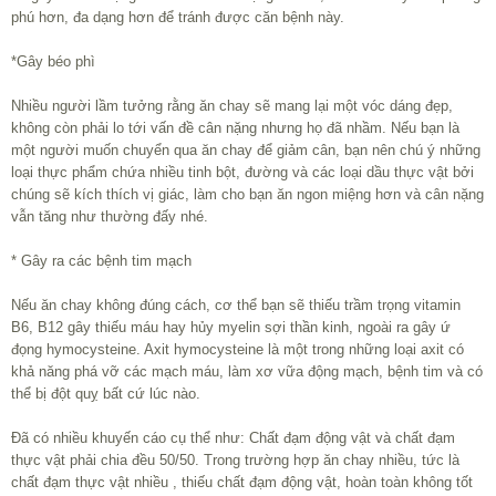
phú hơn, đa dạng hơn để tránh được căn bệnh này.
*Gây béo phì
Nhiều người lầm tưởng rằng ăn chay sẽ mang lại một vóc dáng đẹp,
không còn phải lo tới vấn đề cân nặng nhưng họ đã nhầm. Nếu bạn là
một người muốn chuyển qua ăn chay để giảm cân, bạn nên chú ý những
loại thực phẩm chứa nhiều tinh bột, đường và các loại dầu thực vật bởi
chúng sẽ kích thích vị giác, làm cho bạn ăn ngon miệng hơn và cân nặng
vẫn tăng như thường đấy nhé.
* Gây ra các bệnh tim mạch
Nếu ăn chay không đúng cách, cơ thể bạn sẽ thiếu trầm trọng vitamin
B6, B12 gây thiếu máu hay hủy myelin sợi thần kinh, ngoài ra gây ứ
đọng hymocysteine. Axit hymocysteine là một trong những loại axit có
khả năng phá vỡ các mạch máu, làm xơ vữa động mạch, bệnh tim và có
thể bị đột quỵ bất cứ lúc nào.
Đã có nhiều khuyến cáo cụ thể như: Chất đạm động vật và chất đạm
thực vật phải chia đều 50/50. Trong trường hợp ăn chay nhiều, tức là
chất đạm thực vật nhiều , thiếu chất đạm động vật, hoàn toàn không tốt