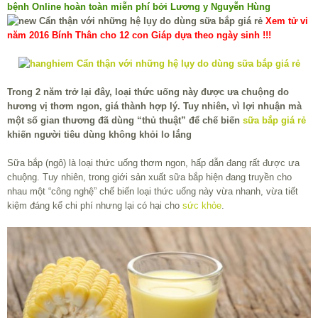
bệnh Online hoàn toàn miễn phí bởi Lương y Nguyễn Hùng
Xem tử vi
năm 2016 Bính Thân cho 12 con Giáp dựa theo ngày sinh !!!
Trong 2 năm trở lại đây, loại thức uống này được ưa chuộng do
hương vị thơm ngon, giá thành hợp lý. Tuy nhiên, vì lợi nhuận mà
một số gian thương đã dùng “thủ thuật” để chế biến
sữa bắp giá rẻ
khiến người tiêu dùng không khỏi lo lắng
Sữa bắp (ngô) là loại thức uống thơm ngon, hấp dẫn đang rất được ưa
chuộng. Tuy nhiên, trong giới sản xuất sữa bắp hiện đang truyền cho
nhau một “công nghệ” chế biến loại thức uống này vừa nhanh, vừa tiết
kiệm đáng kể chi phí nhưng lại có hại cho
sức khỏe
.