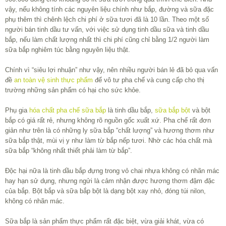
vậy, nếu không tính các nguyên liệu chính như bắp, đường và sữa đặc
phụ thêm thì chênh lệch chi phí ở sữa tươi đã là 10 lần. Theo một số
người bán tinh dầu tư vấn, với việc sử dụng tinh dầu sữa và tinh dầu
bắp, nếu làm chất lượng nhất thì chi phí cũng chỉ bằng 1/2 người làm
sữa bắp nghiêm túc bằng nguyên liệu thật.
Chính vì “siêu lợi nhuận” như vậy, nên nhiều người bán lẻ đã bỏ qua vấn
đề
an toàn vệ sinh thực phẩm
để vô tư pha chế và cung cấp cho thị
trường những sản phẩm có hại cho sức khỏe.
Phụ gia
hóa chất pha chế sữa bắp
là tinh dầu bắp,
sữa bắp bột
và bột
bắp có giá rất rẻ, nhưng không rõ nguồn gốc xuất xứ. Pha chế rất đơn
giản như trên là có những ly sữa bắp “chất lượng” và hương thơm như
sữa bắp thật, mùi vị y như làm từ bắp nếp tươi. Nhờ các hóa chất mà
sữa bắp “không nhất thiết phải làm từ bắp”.
Độc hại nữa là tinh dầu bắp đựng trong vỏ chai nhựa không có nhãn mác
hay hạn sử dụng, nhưng ngửi là cảm nhận được hương thơm đậm đặc
của bắp. Bột bắp và sữa bắp bột là dạng bột xay nhỏ, đóng túi nilon,
không có nhãn mác.
Sữa bắp là sản phẩm thực phẩm rất đặc biệt, vừa giải khát, vừa có