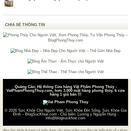
CHIA SẺ THÔNG TIN
Quảng Cáo: Hệ thống Cửa hàng Vật Phẩm Phong Thủy -
VatPhamPhongThuy.com, hơn 3.000 mặt hàng phong thủy, 6 cửa
hàng 1 giá bán !!!
© 2026
Sức Khỏe Cho Người Việt, Sức Khỏe Đời Sống, Sức Khỏe Gia
Đình – BlogSucKhoe.com
- Chủ biên:
Lương y Nguyễn Hùng
-
info@blogsuckhoe.com
Blog Sức Khỏe là trang cá nhân được xây dựng nhằm sưu tầm các kiến thức về y khoa,