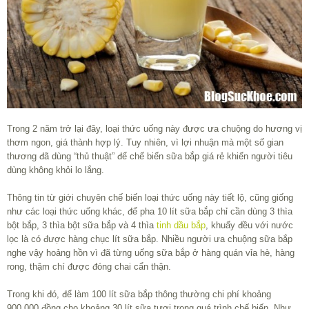
Trong 2 năm trở lại đây, loại thức uống này được ưa chuộng do hương vị
thơm ngon, giá thành hợp lý. Tuy nhiên, vì lợi nhuận mà một số gian
thương đã dùng “thủ thuật” để chế biến sữa bắp giá rẻ khiến người tiêu
dùng không khỏi lo lắng.
Thông tin từ giới chuyên chế biến loại thức uống này tiết lộ, cũng giống
như các loại thức uống khác, để pha 10 lít sữa bắp chỉ cần dùng 3 thìa
bột bắp, 3 thìa bột sữa bắp và 4 thìa
tinh dầu bắp
, khuấy đều với nước
lọc là có được hàng chục lít sữa bắp. Nhiều người ưa chuộng sữa bắp
nghe vậy hoảng hồn vì đã từng uống sữa bắp ở hàng quán vỉa hè, hàng
rong, thậm chí được đóng chai cẩn thận.
Trong khi đó, để làm 100 lít sữa bắp thông thường chi phí khoảng
900.000 đồng cho khoảng 30 lít sữa tươi trong quá trình chế biến. Như