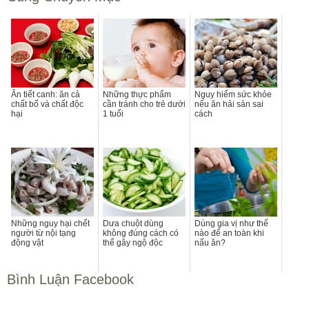
Ăn tiết canh: ăn cả
Những thực phẩm
Nguy hiểm sức khỏe
chất bổ và chất độc
cần tránh cho trẻ dưới
nếu ăn hải sản sai
hại
1 tuổi
cách
Những nguy hại chết
Dưa chuột dùng
Dùng gia vị như thế
người từ nội tạng
không đúng cách có
nào để an toàn khi
động vật
thể gây ngộ độc
nấu ăn?
Bình Luận Facebook