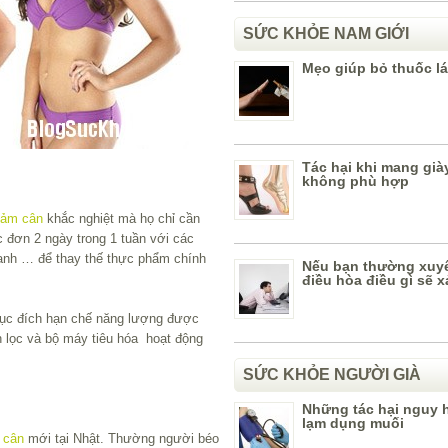
SỨC KHỎE NAM GIỚI
Mẹo giúp bỏ thuốc lá
Tác hại khi mang già
không phù hợp
iảm cân
khắc nghiệt mà họ chỉ cần
 đơn 2 ngày trong 1 tuần với các
anh … để thay thế thực phẩm chính
Nếu bạn thường xuy
điều hòa điều gì sẽ x
ục đích hạn chế năng lượng được
 lọc và bộ máy tiêu hóa hoạt động
SỨC KHỎE NGƯỜI GIÀ
Những tác hại nguy 
lạm dụng muối
 cân
mới tại Nhật. Thường người béo