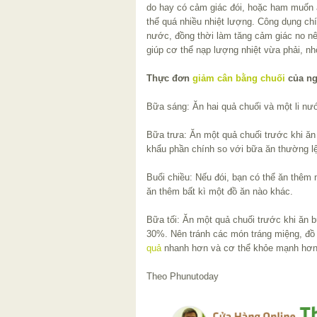
do hay có cảm giác đói, hoặc ham muốn 
thể quá nhiều nhiệt lượng. Công dụng ch
nước, đồng thời làm tăng cảm giác no n
giúp cơ thể nạp lượng nhiệt vừa phải, n
Thực đơn
giảm cân bằng chuối
của ng
Bữa sáng: Ăn hai quả chuối và một li nư
Bữa trưa: Ăn một quả chuối trước khi ă
khẩu phần chính so với bữa ăn thường lệ
Buổi chiều: Nếu đói, bạn có thể ăn thêm
ăn thêm bất kì một đồ ăn nào khác.
Bữa tối: Ăn một quả chuối trước khi ăn 
30%. Nên tránh các món tráng miệng, đồ 
quả
nhanh hơn và cơ thể khỏe mạnh hơn
Theo Phunutoday