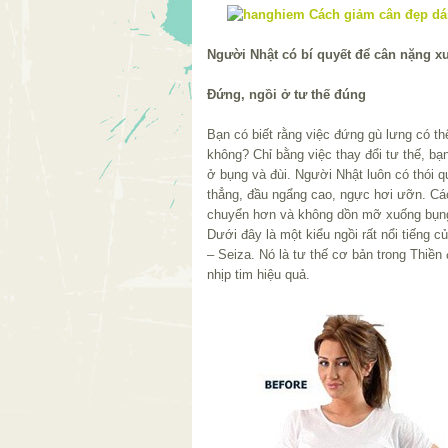
Người Nhật có bí quyết để cân nặng xu
Đứng, ngồi ở tư thế đúng
Bạn có biết rằng việc đứng gù lưng có t
không? Chỉ bằng việc thay đổi tư thế, bạ
ở bụng và đùi. Người Nhật luôn có thói q
thẳng, đầu ngẩng cao, ngực hơi ưỡn. Cá
chuyển hơn và không dồn mỡ xuống bụn
Dưới đây là một kiểu ngồi rất nổi tiếng 
– Seiza. Nó là tư thế cơ bản trong Thiền
nhịp tim hiệu quả.