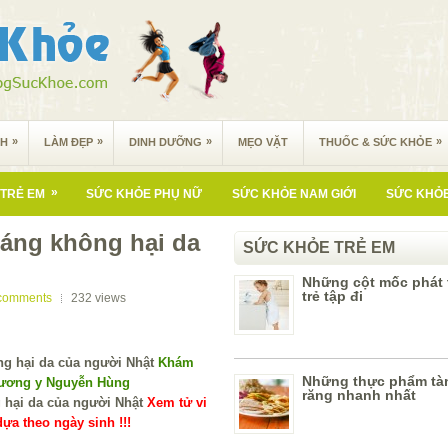
»
»
»
»
NH
LÀM ĐẸP
DINH DƯỠNG
MẸO VẶT
THUỐC & SỨC KHỎE
»
TRẺ EM
SỨC KHỎE PHỤ NỮ
SỨC KHỎE NAM GIỚI
SỨC KHỎE
áng không hại da
SỨC KHỎE TRẺ EM
Những cột mốc phát 
trẻ tập đi
comments
232
views
Khám
Những thực phẩm tà
Lương y Nguyễn Hùng
răng nhanh nhất
Xem tử vi
ựa theo ngày sinh !!!