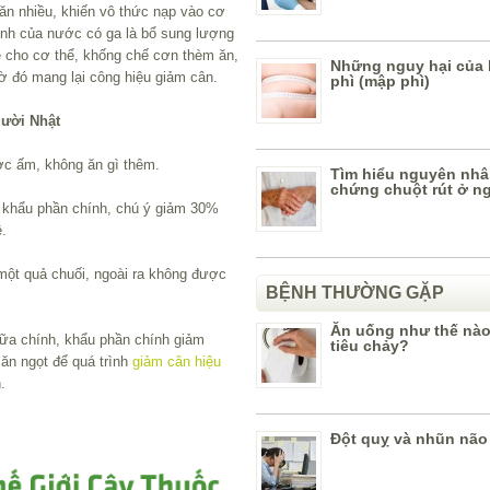
ăn nhiều, khiến vô thức nạp vào cơ
ính của nước có ga là bổ sung lượng
ê cho cơ thể, khống chế cơn thèm ăn,
Những nguy hại của
hờ đó mang lại công hiệu giảm cân.
phì (mập phì)
ười Nhật
ớc ấm, không ăn gì thêm.
Tìm hiểu nguyên nhâ
chứng chuột rút ở ng
n khẩu phần chính, chú ý giảm 30%
.
 một quả chuối, ngoài ra không được
BỆNH THƯỜNG GẶP
Ăn uống như thế nào 
bữa chính, khẩu phần chính giảm
tiêu chảy?
ăn ngọt để quá trình
giảm cân hiệu
.
Đột quỵ và nhũn não