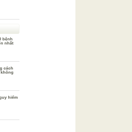
0 bệnh
ến nhất
g cách
 không
guy hiểm