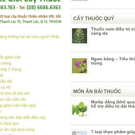
CÂY THUỐC QUÝ
Thuốc nam điều trị v
vàng da
ốn giảm cân
Ngưu bàng – Tiêu thũ
trùng
 chóng
rong 1 tháng
uả
lâu dài
cà rốt
MÓN ĂN BÀI THUỐC
nh hơn đi hút mỡ
ảm cân siêu tốc
Mướp đắng (khổ qua,
úp giảm cân hiệu quả
hỗ trợ điều trị đái t
n
êng nếu bạn biết điều này
eo thon gọn
hờ ăn ngô buổi sáng
7 loại thực phẩm giú