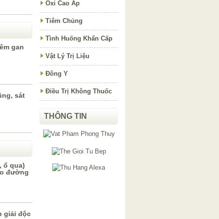
Oxi Cao Áp
Tiêm Chủng
Tình Huống Khẩn Cấp
iêm gan
Vật Lý Trị Liệu
Đông Y
Điều Trị Không Thuốc
ng, sát
THÔNG TIN
 ổ qua)
háo đường
p giải độc