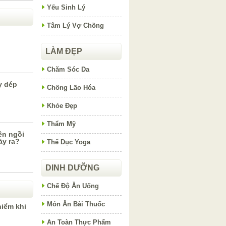
Yếu Sinh Lý
Tâm Lý Vợ Chồng
LÀM ĐẸP
Chăm Sóc Da
y dép
Chống Lão Hóa
Khỏe Đẹp
Thẩm Mỹ
ên ngồi
ảy ra?
Thể Dục Yoga
DINH DƯỠNG
Chế Độ Ăn Uống
Món Ăn Bài Thuốc
hiểm khi
An Toàn Thực Phẩm