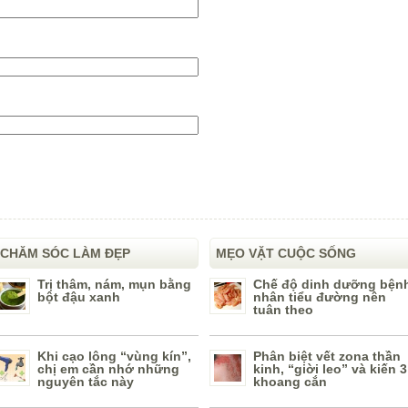
CHĂM SÓC LÀM ĐẸP
MẸO VẶT CUỘC SỐNG
Trị thâm, nám, mụn bằng
Chế độ dinh dưỡng bện
bột đậu xanh
nhân tiểu đường nên
tuân theo
Khi cạo lông “vùng kín”,
Phân biệt vết zona thần
chị em cần nhớ những
kinh, “giời leo” và kiến 3
nguyên tắc này
khoang cắn