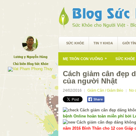
SỨC KHỎE
TIN Y KHOA
GIỚI TÍ
»
MẸ TRÒN CON VUÔNG
SỨC KHỎE 
Cách giảm cân đẹp d
của người Nhật
24/02/2016
Giảm Cân / Giảm Béo
No 
bệnh Online hoàn toàn miễn phí bởi 
năm 2016 Bính Thân cho 12 con Giáp d