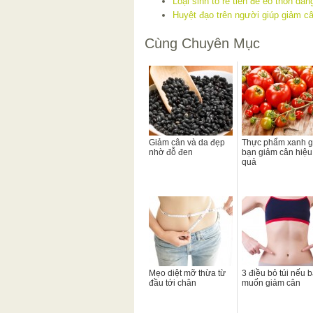
Loại sinh tố rẻ tiền để eo thon dá
Huyệt đạo trên người giúp giảm c
Cùng Chuyên Mục
Giảm cân và da đẹp
Thực phẩm xanh g
nhờ đỗ đen
bạn giảm cân hiệu
quả
Mẹo diệt mỡ thừa từ
3 điều bỏ túi nếu 
đầu tới chân
muốn giảm cân