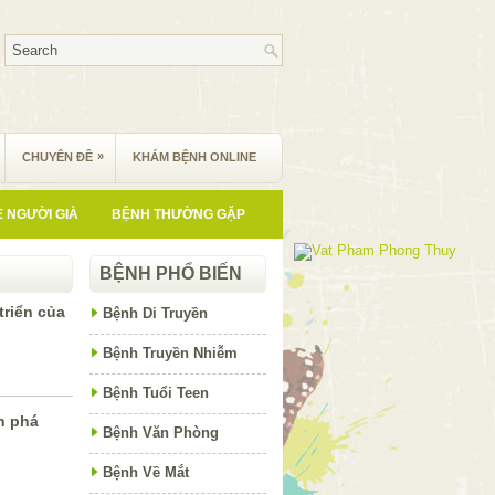
»
CHUYÊN ĐỀ
KHÁM BỆNH ONLINE
 NGƯỜI GIÀ
BỆNH THƯỜNG GẶP
BỆNH PHỔ BIẾN
triển của
Bệnh Di Truyền
Bệnh Truyền Nhiễm
Bệnh Tuổi Teen
n phá
Bệnh Văn Phòng
Bệnh Về Mắt