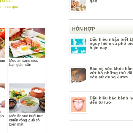
ng chuẩn
gan
ân hiệu quả
HỖN HỢP
Dấu hiệu nhận biết 1
nguy hiểm và phổ bi
hiện nay
iúp
Mẹo ăn sáng giúp
bạn giảm cân
Bảo vệ sức khỏe bằn
vứt bỏ những thứ đã
còn sử dụng được
Dấu hiệu báo bệnh n
đến từ lưỡi
bạn
Món ăn vào buổi trưa
khiến vòng 2 đồ sộ
biến mất