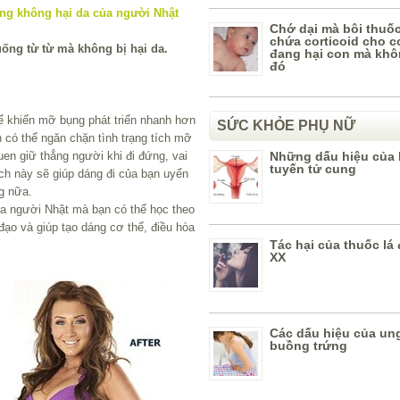
Chớ dại mà bôi thuố
chứa corticoid cho c
ống từ từ mà không bị hại da.
đang hại con mà khô
đó
hể khiến mỡ bụng phát triển nhanh hơn
SỨC KHỎE PHỤ NỮ
n có thể ngăn chặn tình trạng tích mỡ
uen giữ thẳng người khi đi đứng, vai
Những dấu hiệu của
tuyến tử cung
ch này sẽ giúp dáng đi của bạn uyển
g nữa.
của người Nhật mà bạn có thể học theo
 đạo và giúp tạo dáng cơ thể, điều hòa
Tác hại của thuốc lá 
XX
Các dấu hiệu của un
buồng trứng