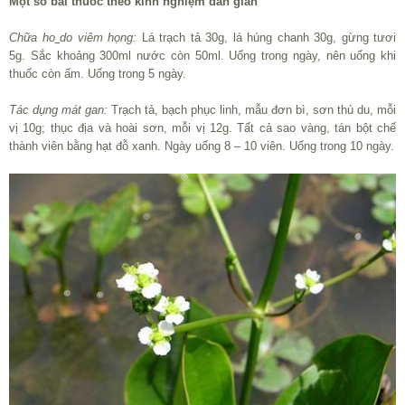
Một số bài thuốc theo kinh nghiệm dân gian
Chữa ho
do viêm họng:
Lá trạch tả 30g, lá húng chanh 30g, gừng tươi
5g. Sắc khoảng 300ml nước còn 50ml. Uống trong ngày, nên uống khi
thuốc còn ấm. Uống trong 5 ngày.
Tác dụng mát gan:
Trạch tả, bạch phục linh, mẫu đơn bì, sơn thù du, mỗi
vị 10g; thục địa và hoài sơn, mỗi vị 12g. Tất cả sao vàng, tán bột chế
thành viên bằng hạt đỗ xanh. Ngày uống 8 – 10 viên. Uống trong 10 ngày.