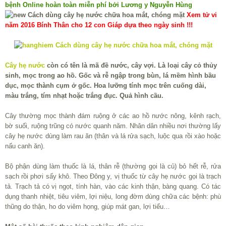
bệnh Online hoàn toàn miễn phí bởi Lương y Nguyễn Hùng
Xem tử vi
năm 2016 Bính Thân cho 12 con Giáp dựa theo ngày sinh !!!
Cây hẹ nước
còn có tên là mã đề nước, cây vợi. Là loại cây cỏ thủy
sinh, mọc trong ao hồ. Gốc và rễ ngập trong bùn, lá mềm hình bầu
dục, mọc thành cụm ở gốc. Hoa lưỡng tính mọc trên cuống dài,
màu trắng, tím nhạt hoặc trắng đục. Quả hình cầu.
Cây thường mọc thành đám ruộng ở các ao hồ nước nông, kênh rạch,
bờ suối, ruộng trũng có nước quanh năm. Nhân dân nhiều nơi thường lấy
cây hẹ nước dùng làm rau ăn (thân và lá rửa sạch, luộc qua rồi xào hoặc
nấu canh ăn).
Bộ phận dùng làm thuốc là lá, thân rễ (thường gọi là củ) bỏ hết rễ, rửa
sạch rồi phơi sấy khô. Theo Đông y, vị thuốc từ cây hẹ nước gọi là trạch
tả. Trạch tả có vị ngọt, tính hàn, vào các kinh thận, bàng quang. Có tác
dụng thanh nhiệt, tiêu viêm, lợi niệu, long đờm dùng chữa các bệnh: phù
thũng do thận, ho do viêm họng, giúp mát gan, lợi tiểu…