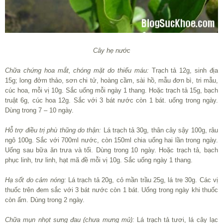
Cây hẹ nước
Chữa chứng hoa mắt, chóng mặt do thiếu máu:
Trạch tả 12g, sinh địa
15g; long đởm thảo, sơn chi tử, hoàng cầm, sài hồ, mẫu đơn bì, tri mẫu,
cúc hoa, mỗi vị 10g. Sắc uống mỗi ngày 1 thang. Hoặc trạch tả 15g, bạch
truật 6g, cúc hoa 12g. Sắc với 3 bát nước còn 1 bát. uống trong ngày.
Dùng trong 7 – 10 ngày.
Hỗ trợ điều trị phù thũng do thận:
Lá trạch tả 30g, thân cây sậy 100g, râu
ngô 100g. Sắc với 700ml nước, còn 150ml chia uống hai lần trong ngày.
Uống sau bữa ăn trưa và tối. Dùng trong 10 ngày. Hoặc trạch tả, bạch
phục linh, trư linh, hạt mã đề mỗi vị 10g. Sắc uống ngày 1 thang.
Hạ sốt do cảm nóng:
Lá trạch tả 20g, cỏ mần trầu 25g, lá tre 30g. Các vị
thuốc trên đem sắc với 3 bát nước còn 1 bát. Uống trong ngày khi thuốc
còn ấm. Dùng trong 2 ngày.
Chữa mụn nhọt sưng đau (chưa mưng mủ):
Lá trạch tả tươi, lá cây lạc