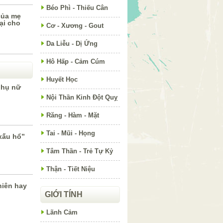
Béo Phì - Thiếu Cân
của mẹ
ại cho
Cơ - Xương - Gout
Da Liễu - Dị Ứng
Hô Hấp - Cảm Cúm
Huyết Học
phụ nữ
Nội Thần Kinh Đột Quỵ
Răng - Hàm - Mặt
Tai - Mũi - Họng
xấu hổ”
Tâm Thần - Trẻ Tự Kỷ
Thận - Tiết Niệu
niên hay
GIỚI TÍNH
Lãnh Cảm