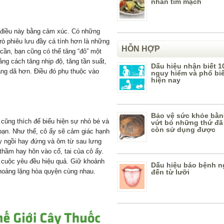
nhân tim mạch
ét điều này bằng cảm xúc. Có những
rò phiêu lưu đầy cá tính hơn là những
HỖN HỢP
 cần, bạn cũng có thể tăng “đô” một
ng cách tăng nhịp độ, tăng tần suất,
Dấu hiệu nhận biết 1
ng dã hơn. Điều đó phụ thuộc vào
nguy hiểm và phổ bi
hiện nay
Bảo vệ sức khỏe bằn
 cũng thích để biểu hiện sự nhỏ bé và
vứt bỏ những thứ đã
còn sử dụng được
bạn. Như thế, cô ấy sẽ cảm giác hạnh
y ngồi hay đứng và ôm từ sau lưng
thầm hay hôn vào cổ, tai của cô ấy.
 cuộc yêu đều hiệu quả. Giữ khoảnh
Dấu hiệu báo bệnh n
hoảng lặng hòa quyện cùng nhau.
đến từ lưỡi