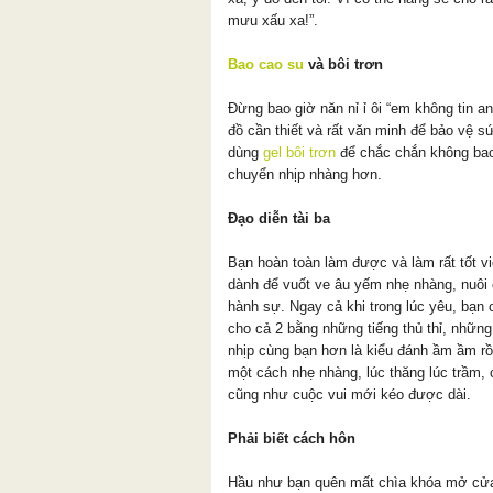
mưu xấu xa!”.
Bao cao su
và bôi trơn
Đừng bao giờ năn nỉ ỉ ôi “em không tin a
đồ cần thiết và rất văn minh để bảo vệ s
dùng
gel bôi trơn
để chắc chắn không bao 
chuyển nhịp nhàng hơn.
Đạo diễn tài ba
Bạn hoàn toàn làm được và làm rất tốt v
dành để vuốt ve âu yếm nhẹ nhàng, nuôi 
hành sự. Ngay cả khi trong lúc yêu, bạn c
cho cả 2 bằng những tiếng thủ thỉ, những
nhịp cùng bạn hơn là kiểu đánh ầm ầm rồi
một cách nhẹ nhàng, lúc thăng lúc trầm, 
cũng như cuộc vui mới kéo được dài.
Phải biết cách hôn
Hầu như bạn quên mất chìa khóa mở cử