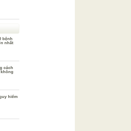
0 bệnh
ến nhất
g cách
 không
guy hiểm