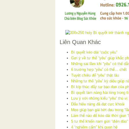
Liên Quan Khác
Bí quyết kéo dài “cuộc yêu”
Gợi ý về tư thế “yêu” giúp khắc p
Những sai lầm khi “yêu” có thể dẫ
6 trường hợp “yêu” có thể… chết
Tuyệt chiêu để “yêu” thật lâu
Những tư thế “yêu” kỳ diệu giúp nà
Bí kíp thúc đẩy sự bạo dạn của ph
Bí quyết làm nàng hài lòng trong t
Lưu ý với những kiểu “yêu” thú vị
Dấu hiệu nàng đã đạt cực khoái
Mẹo giúp bạn gái bớt đau trong “lầ
Làm thế nào để kéo dài thời gian “
5 tư thế khiến nam giới “điên đảo”
4 “nghiêm cấm” khi quan hệ