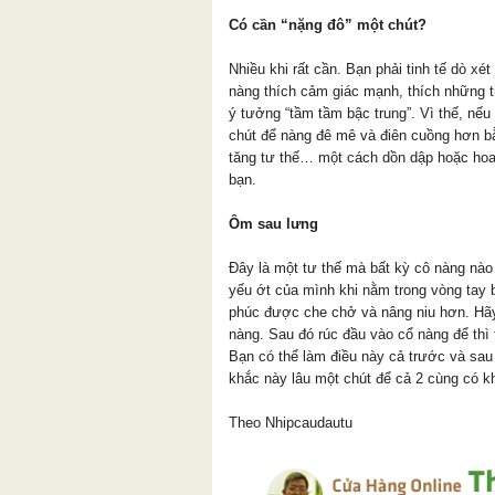
Có cần “nặng đô” một chút?
Nhiều khi rất cần. Bạn phải tinh tế dò x
nàng thích cảm giác mạnh, thích những t
ý tưởng “tầm tầm bậc trung”. Vì thế, nếu
chút để nàng đê mê và điên cuồng hơn bằ
tăng tư thế… một cách dồn dập hoặc hoa
bạn.
Ôm sau lưng
Đây là một tư thế mà bất kỳ cô nàng nào
yếu ớt của mình khi nằm trong vòng tay 
phúc được che chở và nâng niu hơn. Hã
nàng. Sau đó rúc đầu vào cổ nàng để thì 
Bạn có thể làm điều này cả trước và sau
khắc này lâu một chút để cả 2 cùng có k
Theo Nhipcaudautu