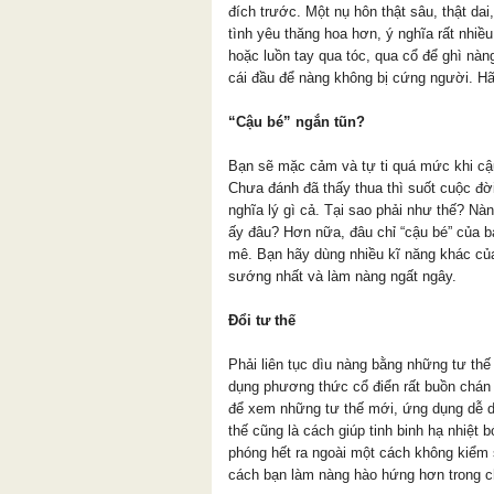
đích trước. Một nụ hôn thật sâu, thật dai
tình yêu thăng hoa hơn, ý nghĩa rất nhiề
hoặc luồn tay qua tóc, qua cổ để ghì nàn
cái đầu để nàng không bị cứng người. Hã
“Cậu bé” ngắn tũn?
Bạn sẽ mặc cảm và tự ti quá mức khi cậ
Chưa đánh đã thấy thua thì suốt cuộc đờ
nghĩa lý gì cả. Tại sao phải như thế? N
ấy đâu? Hơn nữa, đâu chỉ “cậu bé” của 
mê. Bạn hãy dùng nhiều kĩ năng khác c
sướng nhất và làm nàng ngất ngây.
Đổi tư thế
Phải liên tục dìu nàng bằng những tư t
dụng phương thức cổ điển rất buồn chán 
để xem những tư thế mới, ứng dụng dễ d
thế cũng là cách giúp tinh binh hạ nhiệt
phóng hết ra ngoài một cách không kiểm 
cách bạn làm nàng hào hứng hơn trong c