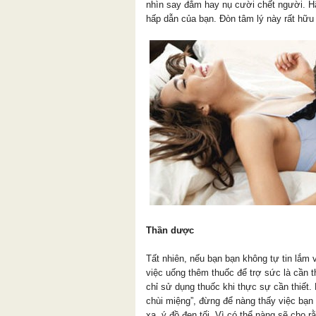
nhìn say đắm hay nụ cười chết người. H
hấp dẫn của bạn. Đòn tâm lý này rất hữu 
Thần dược
Tất nhiên, nếu bạn bạn không tự tin lắm 
việc uống thêm thuốc để trợ sức là cần t
chỉ sử dụng thuốc khi thực sự cần thiết.
chùi miệng”, đừng để nàng thấy việc bạn
xa, ý đồ đen tối. Vì có thể nàng sẽ cho 