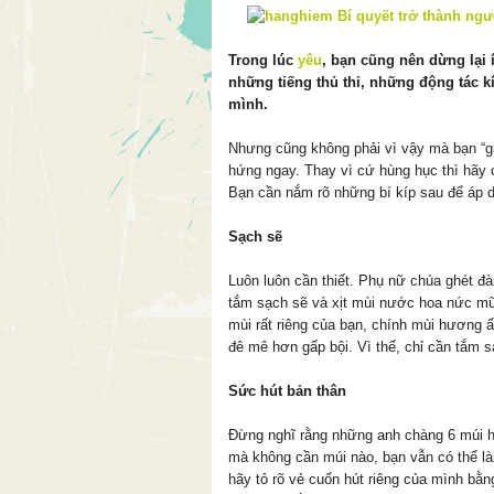
Trong lúc
yêu
, bạn cũng nên dừng lại 
những tiếng thủ thỉ, những động tác k
mình.
Nhưng cũng không phải vì vậy mà bạn “gi
hứng ngay. Thay vì cứ hùng hục thì hãy c
Bạn cần nắm rõ những bí kíp sau để áp d
Sạch sẽ
Luôn luôn cần thiết. Phụ nữ chúa ghét đ
tắm sạch sẽ và xịt mùi nước hoa nức mũi.
mùi rất riêng của bạn, chính mùi hương
đê mê hơn gấp bội. Vì thế, chỉ cần tắm sạ
Sức hút bản thân
Đừng nghĩ rằng những anh chàng 6 múi h
mà không cần múi nào, bạn vẫn có thể l
hãy tỏ rõ vẻ cuốn hút riêng của mình bằn