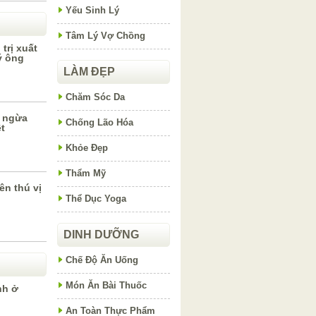
Yếu Sinh Lý
Tâm Lý Vợ Chồng
trị xuất
ý ông
LÀM ĐẸP
Chăm Sóc Da
n ngừa
Chống Lão Hóa
ệt
Khỏe Đẹp
Thẩm Mỹ
ên thú vị
Thể Dục Yoga
DINH DƯỠNG
Chế Độ Ăn Uống
Món Ăn Bài Thuốc
nh ở
An Toàn Thực Phẩm