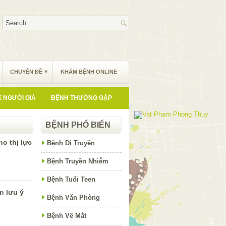
»
CHUYÊN ĐỀ
KHÁM BỆNH ONLINE
 NGƯỜI GIÀ
BỆNH THƯỜNG GẶP
BỆNH PHỔ BIẾN
ho thị lực
Bệnh Di Truyền
Bệnh Truyền Nhiễm
Bệnh Tuổi Teen
n lưu ý
Bệnh Văn Phòng
Bệnh Về Mắt