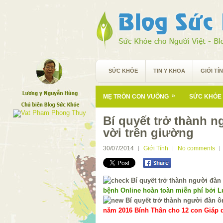
SỨC KHỎE
TIN Y KHOA
GIỚI TÍ
»
MẸ TRÒN CON VUÔNG
SỨC KHỎE 
Bí quyết trở thành n
vời trên giường
30/07/2014
Giới Tính
No comments
bệnh Online hoàn toàn miễn phí bởi 
năm 2016 Bính Thân cho 12 con Giáp d