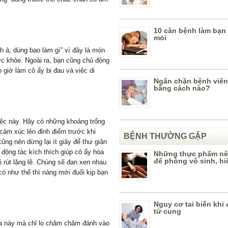
10 căn bệnh làm bạn
mỏi
nh à, dùng bao làm gì” vì đây là món
ức khỏe. Ngoài ra, bạn cũng chủ động
giờ làm cô ấy bị đau và việc di
Ngăn chặn bệnh viên
bằng cách nào?
iệc này. Hãy có những khoảng trống
cảm xúc lên đỉnh điểm trước khi
BỆNH THƯỜNG GẶP
ũng nên dừng lại ít giây để thư giãn
 động tác kích thích giúp cô ấy hòa
Những thực phẩm nê
để phòng vô sinh, h
 rút lặng lẽ. Chúng sẽ đan xen nhau
có như thế thì nàng mới đuổi kịp bạn
Nguy cơ tai biến khi 
tử cung
a này mà chỉ lo chăm chăm đánh vào