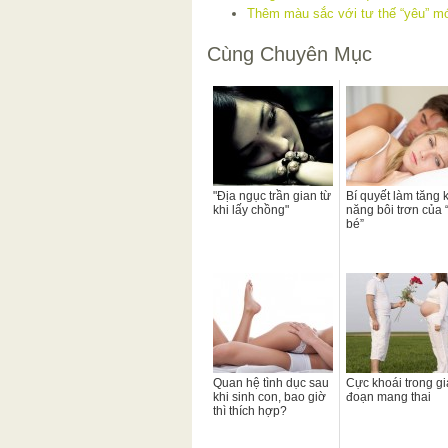
Thêm màu sắc với tư thế “yêu” mớ
Cùng Chuyên Mục
"Địa ngục trần gian từ
Bí quyết làm tăng 
khi lấy chồng"
năng bôi trơn của 
bé”
Quan hệ tình dục sau
Cực khoái trong gi
khi sinh con, bao giờ
đoạn mang thai
thì thích hợp?