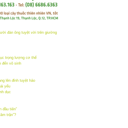
hục trọng lượng cơ thể
n đến vô sinh
ng lên đỉnh tuyệt hảo
ái yếu
ình dục
n đầu tiên”
lâm trận”?