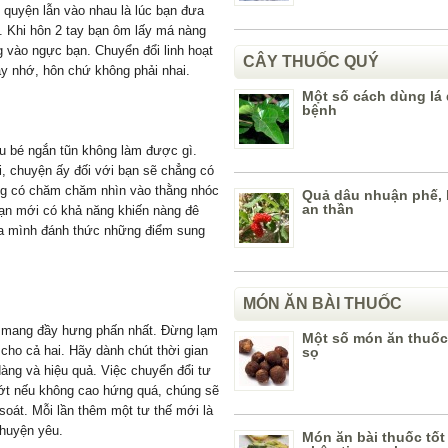
, quyện lẫn vào nhau là lúc bạn đưa
u. Khi hôn 2 tay bạn ôm lấy má nàng
g vào ngực bạn. Chuyển đổi linh hoạt
CÂY THUỐC QUÝ
y nhớ, hôn chứ không phải nhai.
Một số cách dùng lá 
bệnh
u bé ngắn tũn không làm được gì.
i, chuyện ấy đối với bạn sẽ chẳng có
àng có chăm chăm nhìn vào thằng nhóc
Quả dâu nhuận phế, 
an thần
bạn mới có khả năng khiến nàng đê
ủa mình đánh thức những điểm sung
MÓN ĂN BÀI THUỐC
hế mang đầy hưng phấn nhất. Đừng lạm
Một số món ăn thuốc
cho cả hai. Hãy dành chút thời gian
sọ
àng và hiệu quả. Việc chuyển đổi tư
 bớt nếu không cao hứng quá, chúng sẽ
soát. Mỗi lần thêm một tư thế mới là
huyện yêu.
Món ăn bài thuốc tố