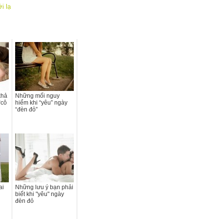
i lạ
khả
Những mối nguy
“cô
hiểm khi “yêu” ngày
“đèn đỏ”
ai
Những lưu ý bạn phải
biết khi "yêu" ngày
đèn đỏ