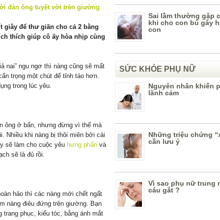
Sai lầm thường gặp 
khi cho con bú gây h
ít giây để thư giãn cho cả 2 bằng
con
ích thích giúp cô ấy hòa nhịp cùng
ả nai” ngu ngơ thì nàng cũng sẽ mất
SỨC KHỎE PHỤ NỮ
ẩn trọng một chút để tỉnh táo hơn.
ụng trong lúc yêu.
Nguyên nhân khiến 
lãnh cảm
àn ông ở bẩn, nhưng đừng vì thế mà
Những triệu chứng “
 Nhiều khi nàng bị thôi miên bởi cái
cần lưu ý
 ấy sẽ làm cho cuộc yêu
hưng phấn
và
ch sẽ là đủ rồi.
Vì sao phụ nữ trung 
cáu gắt ?
oàn hảo thì các nàng mới chết ngất
àm nàng điêu đứng trên giường. Bạn
g trang phục, kiểu tóc, bằng ánh mắt