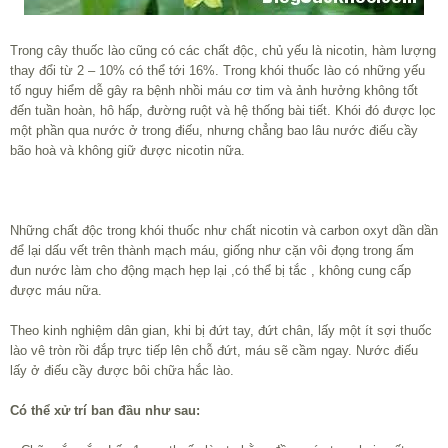
Trong cây thuốc lào cũng có các chất độc, chủ yếu là nicotin, hàm lượng
thay đổi từ 2 – 10% có thể tới 16%. Trong khói thuốc lào có những yếu
tố nguy hiểm dễ gây ra bệnh nhồi máu cơ tim và ảnh hưởng không tốt
đến tuần hoàn, hô hấp, đường ruột và hệ thống bài tiết. Khói đó được lọc
một phần qua nước ở trong điếu, nhưng chẳng bao lâu nước điếu cầy
bão hoà và không giữ được nicotin nữa.
Những chất độc trong khói thuốc như chất nicotin và carbon oxyt dần dần
để lại dấu vết trên thành mạch máu, giống như cặn vôi đọng trong ấm
đun nước làm cho động mạch hẹp lại ,có thể bị tắc , không cung cấp
được máu nữa.
Theo kinh nghiệm dân gian, khi bị đứt tay, đứt chân, lấy một ít sợi thuốc
lào vê tròn rồi đắp trực tiếp lên chỗ đứt, máu sẽ cầm ngay. Nước điếu
lấy ở điếu cầy được bôi chữa hắc lào.
Có thể xử trí ban đầu như sau: