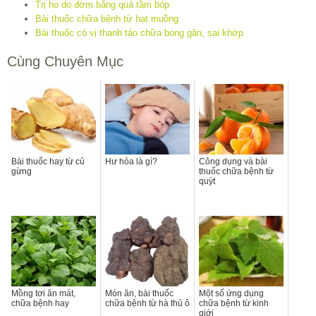
Trị ho do đờm bằng quả tầm bóp
Bài thuốc chữa bệnh từ hạt muồng
Bài thuốc có vị thanh táo chữa bong gân, sai khớp
Cùng Chuyên Mục
Bài thuốc hay từ củ
Hư hỏa là gì?
Công dụng và bài
gừng
thuốc chữa bệnh từ
quýt
Mồng tơi ăn mát,
Món ăn, bài thuốc
Một số ứng dụng
chữa bệnh hay
chữa bệnh từ hà thủ ô
chữa bệnh từ kinh
giới