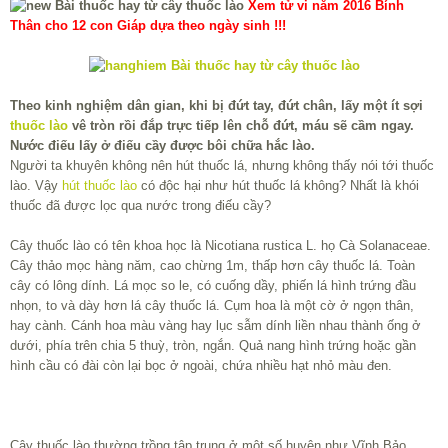
Xem tử vi năm 2016 Bính
Thân cho 12 con Giáp dựa theo ngày sinh !!!
Theo kinh nghiệm dân gian, khi bị đứt tay, đứt chân, lấy một ít sợi
thuốc lào
vê tròn rồi đắp trực tiếp lên chỗ đứt, máu sẽ cầm ngay.
Nước điếu lấy ở điếu cầy được bôi chữa hắc lào.
Người ta khuyên không nên hút thuốc lá, nhưng không thấy nói tới thuốc
lào. Vậy
hút thuốc lào
có độc hại như hút thuốc lá không? Nhất là khói
thuốc đã được lọc qua nước trong điếu cầy?
Cây thuốc lào có tên khoa học là Nicotiana rustica L. họ Cà Solanaceae.
Cây thảo mọc hàng năm, cao chừng 1m, thấp hơn cây thuốc lá. Toàn
cây có lông dính. Lá mọc so le, có cuống dầy, phiến lá hình trứng đầu
nhọn, to và dày hơn lá cây thuốc lá. Cụm hoa là một cờ ở ngọn thân,
hay cành. Cánh hoa màu vàng hay lục sẫm dính liền nhau thành ống ở
dưới, phía trên chia 5 thuỳ, tròn, ngắn. Quả nang hình trứng hoặc gần
hình cầu có đài còn lại bọc ở ngoài, chứa nhiều hạt nhỏ màu đen.
Cây thuốc lào thường trồng tập trung ở một số huyện như Vĩnh Bảo,