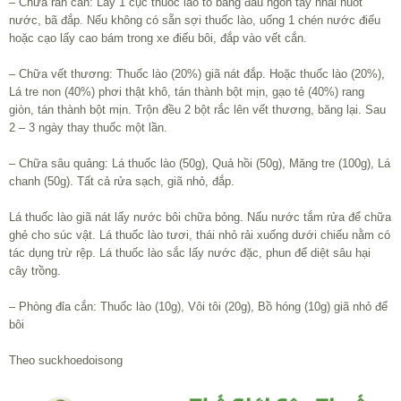
– Chữa rắn cắn: Lấy 1 cục thuốc lào to bằng đầu ngón tay nhai nuốt
nước, bã đắp. Nếu không có sẵn sợi thuốc lào, uống 1 chén nước điếu
hoặc cạo lấy cao bám trong xe điếu bôi, đắp vào vết cắn.
– Chữa vết thương: Thuốc lào (20%) giã nát đắp. Hoặc thuốc lào (20%),
Lá tre non (40%) phơi thật khô, tán thành bột mịn, gạo tẻ (40%) rang
giòn, tán thành bột mịn. Trộn đều 2 bột rắc lên vết thương, băng lại. Sau
2 – 3 ngày thay thuốc một lần.
– Chữa sâu quảng: Lá thuốc lào (50g), Quả hồi (50g), Măng tre (100g), Lá
chanh (50g). Tất cả rửa sạch, giã nhỏ, đắp.
Lá thuốc lào giã nát lấy nước bôi chữa bỏng. Nấu nước tắm rửa để chữa
ghẻ cho súc vật. Lá thuốc lào tươi, thái nhỏ rải xuống dưới chiếu nằm có
tác dụng trừ rệp. Lá thuốc lào sắc lấy nước đặc, phun để diệt sâu hại
cây trồng.
– Phòng đỉa cắn: Thuốc lào (10g), Vôi tôi (20g), Bồ hóng (10g) giã nhỏ để
bôi
Theo suckhoedoisong