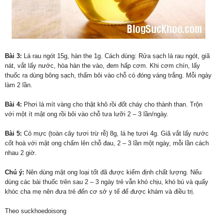
Bài 3:
Lá rau ngót 15g, hàn the 1g. Cách dùng: Rửa sạch lá rau ngót, giã
nát, vắt lấy nước, hòa hàn the vào, đem hấp cơm. Khi cơm chín, lấy
thuốc ra dùng bông sạch, thấm bôi vào chỗ có đóng váng trắng. Mỗi ngày
làm 2 lần.
Bài 4:
Phơi lá mít vàng cho thật khô rồi đốt cháy cho thành than. Trộn
với một ít mật ong rồi bôi vào chỗ tưa lưỡi 2 – 3 lần/ngày.
Bài 5:
Cỏ mực (toàn cây tươi trừ rễ) 8g, lá hẹ tươi 4g. Giã vắt lấy nước
cốt hoà với mật ong chấm lên chỗ đau, 2 – 3 lần một ngày, mỗi lần cách
nhau 2 giờ.
Chú ý:
Nên dùng mật ong loại tốt đã được kiểm định chất lượng. Nếu
dùng các bài thuốc trên sau 2 – 3 ngày trẻ vẫn khó chịu, khó bú và quấy
khóc cha mẹ nên đưa trẻ đến cơ sở y tế để được khám và điều trị.
Theo suckhoedoisong