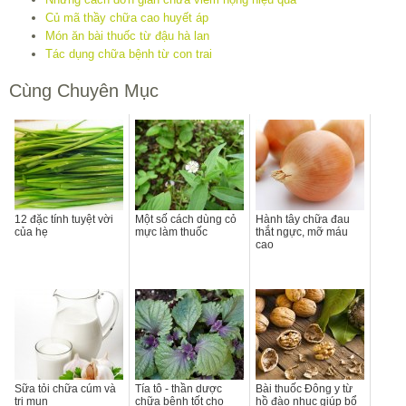
Củ mã thầy chữa cao huyết áp
Món ăn bài thuốc từ đậu hà lan
Tác dụng chữa bệnh từ con trai
Cùng Chuyên Mục
12 đặc tính tuyệt vời
Một số cách dùng cỏ
Hành tây chữa đau
của hẹ
mực làm thuốc
thắt ngực, mỡ máu
cao
Sữa tỏi chữa cúm và
Tía tô - thần dược
Bài thuốc Đông y từ
trị mụn
chữa bệnh tốt cho
hồ đào nhục giúp bổ