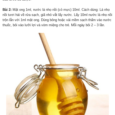
Bài 2:
Mật ong 1ml, nước lá nhọ nồi (cỏ mực) 10ml. Cách dùng: Lá nhọ
nồi tươi hái về rửa sạch, giã nhỏ vắt lấy nước. Lấy 10ml nước lá nhọ nồi
trộn lẫn với 1ml mật ong. Dùng bông hoặc vải mềm sạch thấm vào nước
thuốc, bôi vào lưỡi lợi và vòm miệng cho trẻ. Mỗi ngày bôi 2 – 3 lần.