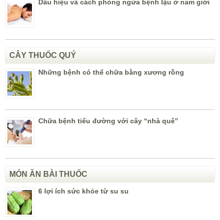
Dấu hiệu và cách phòng ngừa bệnh lậu ở nam giới
CÂY THUỐC QUÝ
Những bệnh có thể chữa bằng xương rồng
Chữa bệnh tiểu đường với cây “nhà quê”
MÓN ĂN BÀI THUỐC
6 lợi ích sức khỏe từ su su