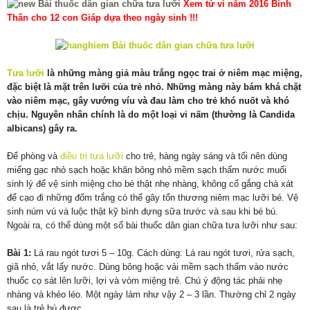
Xem tử vi năm 2016 Bính
Thân cho 12 con Giáp dựa theo ngày sinh !!!
Tưa lưỡi
là những màng giả màu trắng ngọc trai ở niêm mạc miệng,
đặc biệt là mặt trên lưỡi của trẻ nhỏ. Những màng này bám khá chặt
vào niêm mạc, gây vướng víu và đau làm cho trẻ khó nuốt và khó
chịu. Nguyên nhân chính là do một loại vi nấm (thường là Candida
albicans) gây ra.
Để phòng và
điều trị tưa lưỡi
cho trẻ, hàng ngày sáng và tối nên dùng
miếng gạc nhỏ sạch hoặc khăn bông nhỏ mềm sạch thấm nước muối
sinh lý để vệ sinh miệng cho bé thật nhẹ nhàng, không cố gắng chà xát
để cạo đi những đốm trắng có thể gây tổn thương niêm mạc lưỡi bé. Vệ
sinh núm vú và luộc thật kỹ bình đựng sữa trước và sau khi bé bú.
Ngoài ra, có thể dùng một số bài thuốc dân gian chữa tưa lưỡi như sau:
Bài 1:
Lá rau ngót tươi 5 – 10g. Cách dùng: Lá rau ngót tươi, rửa sạch,
giã nhỏ, vắt lấy nước. Dùng bông hoặc vải mềm sạch thấm vào nước
thuốc cọ sát lên lưỡi, lợi và vòm miệng trẻ. Chú ý động tác phải nhẹ
nhàng và khéo léo. Một ngày làm như vậy 2 – 3 lần. Thường chỉ 2 ngày
sau là trẻ bú được.