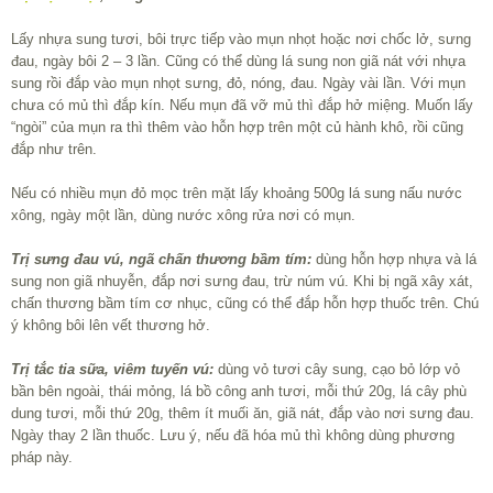
Lấy nhựa sung tươi, bôi trực tiếp vào mụn nhọt hoặc nơi chốc lở, sưng
đau, ngày bôi 2 – 3 lần. Cũng có thể dùng lá sung non giã nát với nhựa
sung rồi đắp vào mụn nhọt sưng, đỏ, nóng, đau. Ngày vài lần. Với mụn
chưa có mủ thì đắp kín. Nếu mụn đã vỡ mủ thì đắp hở miệng. Muốn lấy
“ngòi” của mụn ra thì thêm vào hỗn hợp trên một củ hành khô, rồi cũng
đắp như trên.
Nếu có nhiều mụn đỏ mọc trên mặt lấy khoảng 500g lá sung nấu nước
xông, ngày một lần, dùng nước xông rửa nơi có mụn.
Trị sưng đau vú, ngã chấn thương bầm tím:
dùng hỗn hợp nhựa và lá
sung non giã nhuyễn, đắp nơi sưng đau, trừ núm vú. Khi bị ngã xây xát,
chấn thương bầm tím cơ nhục, cũng có thể đắp hỗn hợp thuốc trên. Chú
ý không bôi lên vết thương hở.
Trị tắc tia sữa, viêm tuyến vú:
dùng vỏ tươi cây sung, cạo bỏ lớp vỏ
bần bên ngoài, thái mỏng, lá bồ công anh tươi, mỗi thứ 20g, lá cây phù
dung tươi, mỗi thứ 20g, thêm ít muối ăn, giã nát, đắp vào nơi sưng đau.
Ngày thay 2 lần thuốc. Lưu ý, nếu đã hóa mủ thì không dùng phương
pháp này.