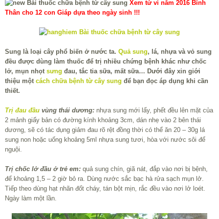
Xem tử vi năm 2016 Bính
Thân cho 12 con Giáp dựa theo ngày sinh !!!
Sung là loại cây phổ biến ở nước ta.
Quả sung
, lá, nhựa và vỏ sung
đều được dùng làm thuốc để trị nhiều chứng bệnh khác như chốc
lở, mụn nhọt
sưng
đau, tắc tia sữa, mất sữa… Dưới đây xin giới
thiệu một
cách chữa bệnh từ cây sung
để bạn đọc áp dụng khi cần
thiết.
Trị đau đầu
vùng thái dương:
nhựa sung mới lấy, phết đều lên mặt của
2 mảnh giấy bản có đường kính khoảng 3cm, dán nhẹ vào 2 bên thái
dương, sẽ có tác dụng giảm đau rõ rệt đồng thời có thể ăn 20 – 30g lá
sung non hoặc uống khoảng 5ml nhựa sung tươi, hòa với nước sôi để
nguội.
Trị chốc lở đầu ở trẻ em:
quả sung chín, giã nát, đắp vào nơi bị bệnh,
để khoảng 1,5 – 2 giờ bỏ ra. Dùng nước sắc bạc hà rửa sạch mụn lở.
Tiếp theo dùng hạt nhãn đốt cháy, tán bột mịn, rắc đều vào nơi lở loét.
Ngày làm một lần.