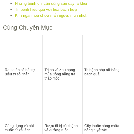
Những bệnh chỉ cần dùng sắn dây là khỏi
Trị bệnh hiệu quả với hoa bách hợp
Kim ngân hoa chữa mẩn ngứa, mụn nhọt
Cùng Chuyên Mục
Rau diếp cá hỗ trợ
Trị ho và đau họng
Trị bệnh phụ nữ bằng
điều trị sỏi thận
mùa đông bằng trà
bạch quả
thảo mộc
Công dụng và bài
Rượu ổi trị các bệnh
Cây thuốc bỏng chữa
thuốc từ xà lách
về đường ruột
bỏng tuyệt vời