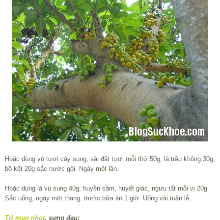
Hoặc dùng vỏ tươi cây sung, sài đất tươi mỗi thứ 50g, lá trầu không 30g,
bồ kết 20g sắc nước gội. Ngày một lần.
Hoặc dùng lá vú sung 40g; huyền sâm, huyết giác, ngưu tất mỗi vị 20g.
Sắc uống, ngày một thang, trước bữa ăn 1 giờ. Uống vài tuần lễ.
Trị mụn nhọt
, sưng đau: