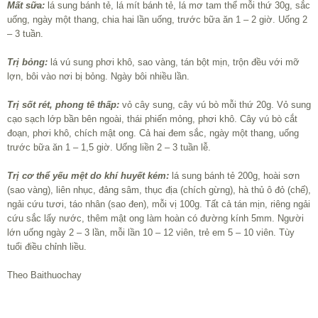
Mất sữa:
lá sung bánh tẻ, lá mít bánh tẻ, lá mơ tam thể mỗi thứ 30g, sắc
uống, ngày một thang, chia hai lần uống, trước bữa ăn 1 – 2 giờ. Uống 2
– 3 tuần.
Trị bỏng:
lá vú sung phơi khô, sao vàng, tán bột mịn, trộn đều với mỡ
lợn, bôi vào nơi bị bỏng. Ngày bôi nhiều lần.
Trị sốt rét, phong tê thấp:
vỏ cây sung, cây vú bò mỗi thứ 20g. Vỏ sung
cạo sạch lớp bần bên ngoài, thái phiến mỏng, phơi khô. Cây vú bò cắt
đoạn, phơi khô, chích mật ong. Cả hai đem sắc, ngày một thang, uống
trước bữa ăn 1 – 1,5 giờ. Uống liền 2 – 3 tuần lễ.
Trị cơ thể yếu mệt do khí huyết kém:
lá sung bánh tẻ 200g, hoài sơn
(sao vàng), liên nhục, đảng sâm, thục địa (chích gừng), hà thủ ô đỏ (chế),
ngải cứu tươi, táo nhân (sao đen), mỗi vị 100g. Tất cả tán mịn, riêng ngải
cứu sắc lấy nước, thêm mật ong làm hoàn có đường kính 5mm. Người
lớn uống ngày 2 – 3 lần, mỗi lần 10 – 12 viên, trẻ em 5 – 10 viên. Tùy
tuổi điều chỉnh liều.
Theo Baithuochay