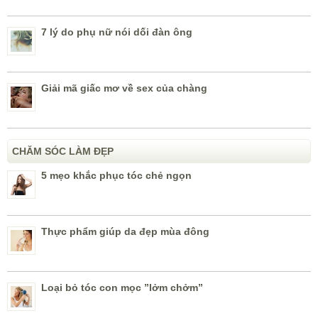
7 lý do phụ nữ nói dối đàn ông
Giải mã giấc mơ về sex của chàng
CHĂM SÓC LÀM ĐẸP
5 mẹo khắc phục tóc chẻ ngọn
Thực phẩm giúp da đẹp mùa đông
Loại bỏ tóc con mọc ”lởm chởm”