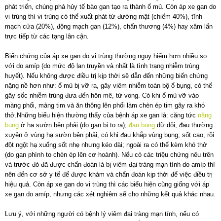
phát triển, chúng phá hủy tế bào gan tạo ra thành ổ mủ. Còn áp xe gan do
vi trùng thì vi trùng có thể xuất phát từ đường mật (chiếm 40%), tĩnh
mạch cửa (20%), động mạch gan (12%), chấn thương (4%) hay xâm lấn
trực tiếp từ các tạng lân cận.
Biến chứng của áp xe gan do vi trùng thường nguy hiểm hơn nhiều so
với do amíp (do mức độ lan truyền và nhất là tình trạng nhiễm trùng
huyết). Nếu không được điều trị kịp thời sẽ dẫn đến những biến chứng
nặng nề hơn như: ổ mủ bị vỡ ra, gây viêm nhiễm toàn bộ ổ bụng, có thể
gây sốc nhiễm trùng đưa đến hôn mê, tử vong. Có khi ổ mủ vỡ vào
màng phổi, màng tim và ăn thông lên phổi làm chèn ép tim gây ra khó
thở.Những biểu hiện thường thấy của bệnh áp xe gan là: căng tức
nặng
bụng
ở hạ sườn bên phải (do gan bị to ra);
đau bụng
dữ dội, đau thường
xuyên ở vùng hạ sườn bên phải, có khi đau khắp vùng bụng; sốt cao, rồi
đột ngột hạ xuống sốt nhẹ nhưng kéo dài; ngoài ra có thể kèm khó thở
(do gan phình to chèn ép lên cơ hoành). Nếu có các triệu chứng nêu trên
và trước đó đã được chẩn đoán là bị viêm đại tràng mạn tính do amíp thì
nên đến cơ sở y tế để được khám và chẩn đoán kịp thời để việc điều trị
hiệu quả. Còn áp xe gan do vi trùng thì các biểu hiện cũng giống với áp
xe gan do amíp, nhưng các xét nghiệm sẽ cho những kết quả khác nhau.
Lưu ý, với những người có bệnh lý viêm đại tràng mạn tính, nếu có