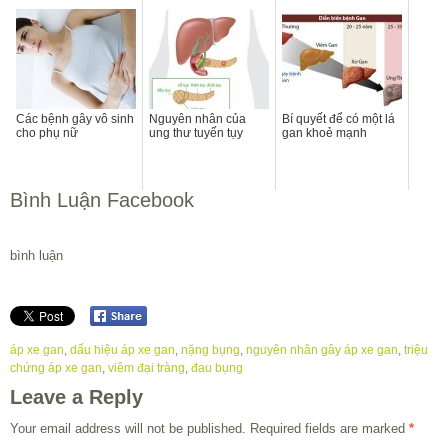
Các bệnh gây vô sinh
Nguyên nhân của
Bí quyết để có một lá
cho phụ nữ
ung thư tuyến tụy
gan khoẻ mạnh
Bình Luận Facebook
bình luận
áp xe gan
,
dấu hiệu áp xe gan
,
nặng bụng
,
nguyên nhân gây áp xe gan
,
triệu
chứng áp xe gan
,
viêm đại tràng
,
đau bụng
Leave a Reply
Your email address will not be published.
Required fields are marked
*