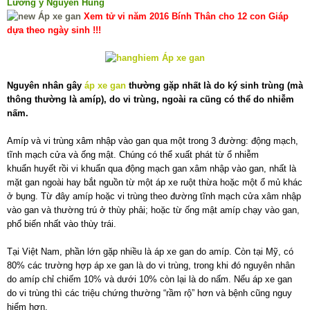
Lương y Nguyễn Hùng
Xem tử vi năm 2016 Bính Thân cho 12 con Giáp
dựa theo ngày sinh !!!
Nguyên nhân gây
áp xe gan
thường gặp nhất là do ký sinh trùng (mà
thông thường là amíp), do vi trùng, ngoài ra cũng có thể do nhiễm
nấm.
Amíp và vi trùng xâm nhập vào gan qua một trong 3 đường: động mạch,
tĩnh mạch cửa và ống mật. Chúng có thể xuất phát từ ổ nhiễm
khuẩn huyết rồi vi khuẩn qua động mạch gan xâm nhập vào gan, nhất là
mặt gan ngoài hay bắt nguồn từ một áp xe ruột thừa hoặc một ổ mủ khác
ở bụng. Từ đây amíp hoặc vi trùng theo đường tĩnh mạch cửa xâm nhập
vào gan và thường trú ở thùy phải; hoặc từ ống mật amíp chạy vào gan,
phổ biến nhất vào thùy trái.
Tại Việt Nam, phần lớn gặp nhiều là áp xe gan do amíp. Còn tại Mỹ, có
80% các trường hợp áp xe gan là do vi trùng, trong khi đó nguyên nhân
do amíp chỉ chiếm 10% và dưới 10% còn lại là do nấm. Nếu áp xe gan
do vi trùng thì các triệu chứng thường “rầm rộ” hơn và bệnh cũng nguy
hiểm hơn.