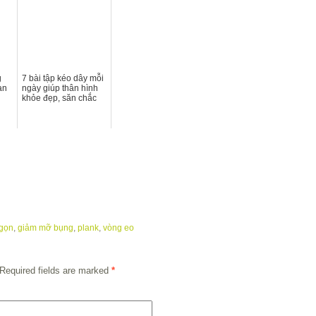
g
7 bài tập kéo dây mỗi
ạn
ngày giúp thân hình
khỏe đẹp, săn chắc
 gọn
,
giảm mỡ bụng
,
plank
,
vòng eo
Required fields are marked
*