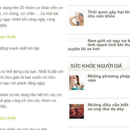
ác dụng trên 20 nhóm cơ khác trên cơ
Thói quen gây hại k
ùi, cơ mông, cơ chân … Là một bài
cho sức khỏe
ng ngạc nhiên khi càng ngày càng
ngày.
Nam giới có ngy cơ b
tĩnh mạch tinh khi t
động mạnh nhất khi tập
xuyên lái xe hơi
SỨC KHỎE NGƯỜI GIÀ
à tư thế đứng của bạn. Nhất là đối với
Những phương pháp
chỉ đơn giản là bạn muốn sở hữu
cảm
m bạn với plank hằng ngày.
lank có tác dụng hầu hết tới các cơ
y sẽ giúp củng cố cho các nhóm cơ
Những điều cần biết 
chắc.
xa ung thư dạ dày
ạn nhiều lợi ích cho cơ thể