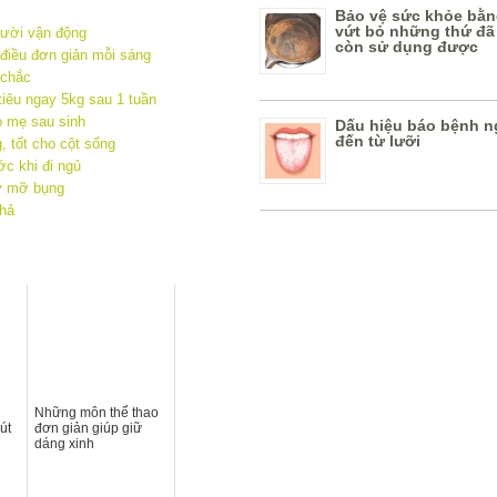
Bảo vệ sức khỏe bằn
vứt bỏ những thứ đã
lười vận động
còn sử dụng được
 điều đơn giản mỗi sáng
 chắc
tiêu ngay 5kg sau 1 tuần
o mẹ sau sinh
Dấu hiệu báo bệnh n
đến từ lưỡi
, tốt cho cột sống
ớc khi đi ngủ
y mỡ bụng
thả
Những môn thể thao
út
đơn giản giúp giữ
dáng xinh