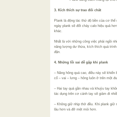
3. Kích thích sự trao đổi chất
Plank là động tác thử độ bền của cơ thể 
ngày plank sẽ đốt cháy calo hiệu quả hơ
khác.
Nhất là với những công việc phải ngồi nh
năng lượng dư thừa, kích thích quá trình 
đặn.
4. Những lỗi sai dễ gặp khi plank
– Nâng hông quá cao, điều này sẽ khiến 
cổ – vai – lưng – hông luôn ở trên một đ
– Hai tay quá gần nhau và khuỷu tay khô
tác dụng trên cơ cánh tay sẽ giảm đi nhi
– Không giữ nhịp thở đều. Khi plank giữ
lâu hơn và đỡ mệt mỏi hơn.