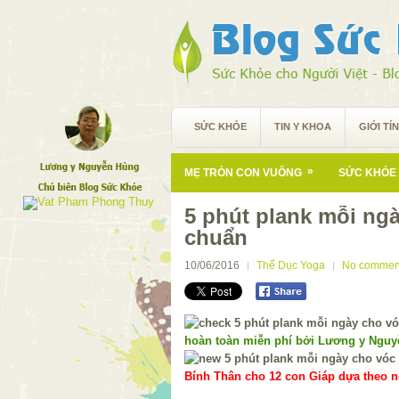
SỨC KHỎE
TIN Y KHOA
GIỚI TÍ
»
MẸ TRÒN CON VUÔNG
SỨC KHỎE 
5 phút plank mỗi ng
chuẩn
10/06/2016
Thể Dục Yoga
No commen
hoàn toàn miễn phí bởi Lương y Ngu
Bính Thân cho 12 con Giáp dựa theo ng