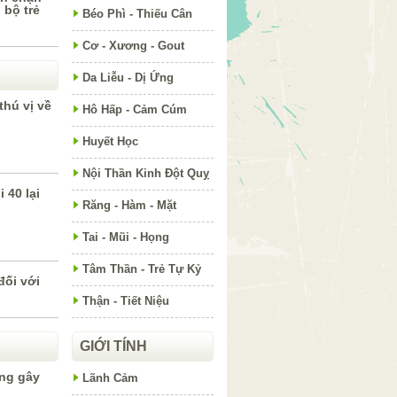
 bộ trẻ
Béo Phì - Thiếu Cân
Cơ - Xương - Gout
Da Liễu - Dị Ứng
thú vị về
Hô Hấp - Cảm Cúm
Huyết Học
Nội Thần Kinh Đột Quỵ
 40 lại
?
Răng - Hàm - Mặt
Tai - Mũi - Họng
Tâm Thần - Trẻ Tự Kỷ
đối với
Thận - Tiết Niệu
GIỚI TÍNH
ờng gây
Lãnh Cảm