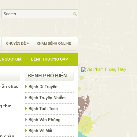
»
CHUYÊN ĐỀ
KHÁM BỆNH ONLINE
 NGƯỜI GIÀ
BỆNH THƯỜNG GẶP
BỆNH PHỔ BIẾN
ẻ ăn cháo
Bệnh Di Truyền
Bệnh Truyền Nhiễm
g thư
Bệnh Tuổi Teen
Bệnh Văn Phòng
Bệnh Về Mắt
ăn chặn