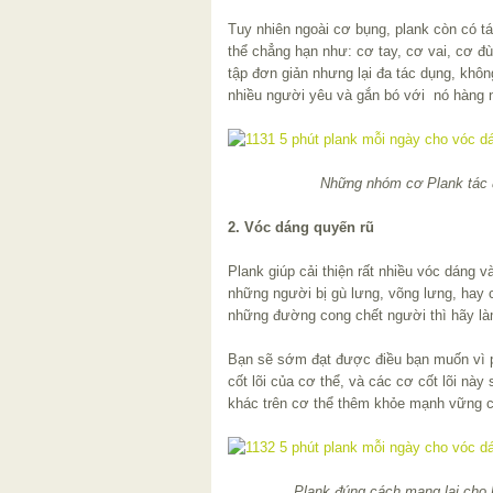
Tuy nhiên ngoài cơ bụng, plank còn có t
thể chẳng hạn như: cơ tay, cơ vai, cơ đ
tập đơn giản nhưng lại đa tác dụng, khô
nhiều người yêu và gắn bó với nó hàng 
Những nhóm cơ Plank tác 
2. Vóc dáng quyến rũ
Plank giúp cải thiện rất nhiều vóc dáng v
những người bị gù lưng, võng lưng, hay 
những đường cong chết người thì hãy là
Bạn sẽ sớm đạt được điều bạn muốn vì p
cốt lõi của cơ thể, và các cơ cốt lõi nà
khác trên cơ thể thêm khỏe mạnh vững 
Plank đúng cách mang lại cho b