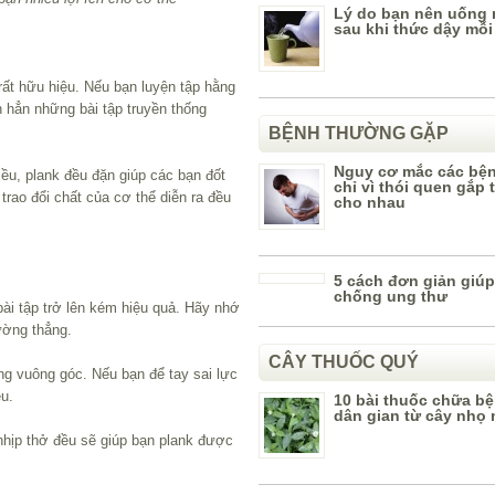
Lý do bạn nên uống
sau khi thức dậy mỗi
rất hữu hiệu. Nếu bạn luyện tập hằng
n hẳn những bài tập truyền thống
BỆNH THƯỜNG GẶP
Nguy cơ mắc các bện
iều, plank đều đặn giúp các bạn đốt
chỉ vì thói quen gắp 
trao đổi chất của cơ thể diễn ra đều
cho nhau
5 cách đơn giản giú
chống ung thư
bài tập trở lên kém hiệu quả. Hãy nhớ
ường thẳng.
CÂY THUỐC QUÝ
ng vuông góc. Nếu bạn để tay sai lực
ều.
10 bài thuốc chữa bệ
dân gian từ cây nhọ 
 nhịp thở đều sẽ giúp bạn plank được