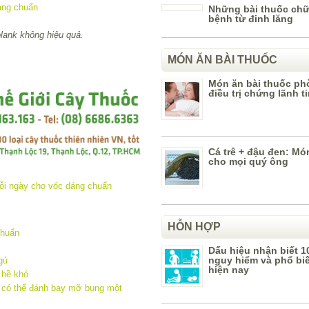
Những bài thuốc ch
bệnh từ đinh lăng
plank không hiệu quả.
MÓN ĂN BÀI THUỐC
Món ăn bài thuốc ph
điều trị chứng lãnh t
Cá trê + đậu đen: Mó
cho mọi quý ông
HỖN HỢP
chuẩn
Dấu hiệu nhận biết 1
nguy hiểm và phổ bi
gủ
hiện nay
 hề khó
 có thể đánh bay mỡ bụng một