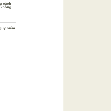
g cách
 không
guy hiểm