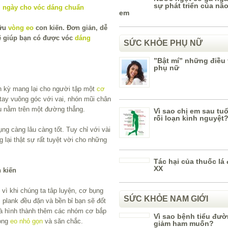
sự phát triển của não
em
hữu
vòng eo
con kiến. Đơn giản, dễ
 giúp bạn có được vóc
dáng
SỨC KHỎE PHỤ NỮ
”Bật mí” những điều 
phụ nữ
n kỳ mang lại cho người tập một
cơ
tay vuông góc với vai, nhón mũi chân
ều nằm trên một đường thẳng.
Vì sao chị em sau tuổi
rối loạn kinh nguyệt
ng càng lâu càng tốt. Tuy chỉ với vài
lại thật sự rất tuyệt vời cho những
Tác hại của thuốc lá 
XX
 kiến
 vì khi chúng ta tâp luyện, cơ bụng
SỨC KHỎE NAM GIỚI
 plank đều đặn và bền bỉ bạn sẽ đốt
à hình thành thêm các nhóm cơ bắp
Vì sao bệnh tiểu đư
vòng
eo nhỏ gọn
và săn chắc.
giảm ham muốn?