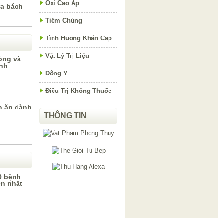
Oxi Cao Áp
ữa bách
Tiêm Chủng
Tình Huống Khẩn Cấp
Vật Lý Trị Liệu
òng và
inh
Đông Y
Điều Trị Không Thuốc
n ăn dành
THÔNG TIN
0 bệnh
ến nhất