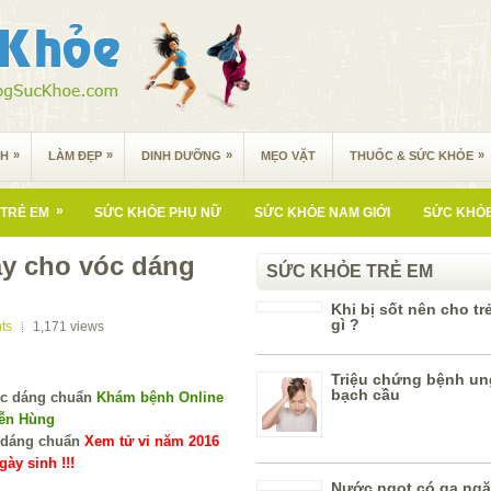
»
»
»
»
NH
LÀM ĐẸP
DINH DƯỠNG
MẸO VẶT
THUỐC & SỨC KHỎE
»
TRẺ EM
SỨC KHỎE PHỤ NỮ
SỨC KHỎE NAM GIỚI
SỨC KHỎE
ày cho vóc dáng
SỨC KHỎE TRẺ EM
Khi bị sốt nên cho tr
gì ?
ts
1,171
views
Triệu chứng bệnh un
bạch cầu
Khám bệnh Online
yễn Hùng
Xem tử vi năm 2016
ày sinh !!!
Nước ngọt có ga ng