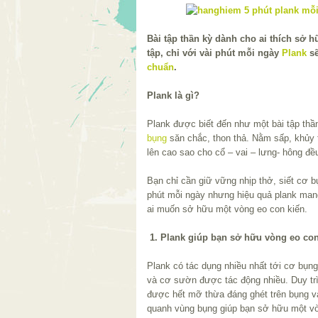
Bài tập thần kỳ dành cho ai thích sở 
tập, chỉ với vài phút mỗi ngày
Plank
sẽ
chuẩn
.
Plank là gì?
Plank được biết đến như một bài tập thầ
bụng
săn chắc, thon thả. Nằm sấp, khủy 
lên cao sao cho cổ – vai – lưng- hông đ
Bạn chỉ cần giữ vững nhịp thở, siết cơ bụ
phút mỗi ngày nhưng hiệu quả plank mang 
ai muốn sở hữu một vòng eo con kiến.
1. Plank giúp bạn sở hữu vòng eo con
Plank có tác dụng nhiều nhất tới cơ bụng
và cơ sườn được tác động nhiều. Duy trì
được hết mỡ thừa đáng ghét trên bụng v
quanh vùng bụng giúp bạn sở hữu một 