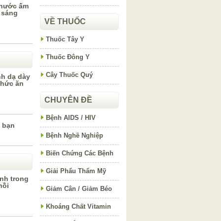
 nước ấm
 sáng
VỀ THUỐC
Thuốc Tây Y
Thuốc Đông Y
Cây Thuốc Quý
h dạ dày
thức ăn
CHUYÊN ĐỀ
Bệnh AIDS / HIV
p bạn
Bệnh Nghề Nghiệp
Biến Chứng Các Bệnh
Giải Phẩu Thẩm Mỹ
nh trong
nồi
Giảm Cân / Giảm Béo
Khoáng Chất Vitamin