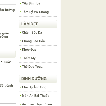
Yếu Sinh Lý
hôn lường
Tâm Lý Vợ Chồng
LÀM ĐẸP
Chăm Sóc Da
ị giãn
hường
Chống Lão Hóa
Khỏe Đẹp
Thẩm Mỹ
 “đuổi”
Thể Dục Yoga
DINH DƯỠNG
để tránh
Chế Độ Ăn Uống
Món Ăn Bài Thuốc
An Toàn Thực Phẩm