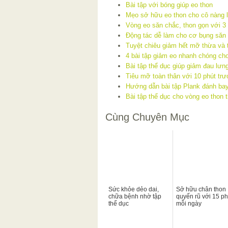
Bài tập với bóng giúp eo thon
Mẹo sở hữu eo thon cho cô nàng 
Vòng eo săn chắc, thon gọn với 3
Động tác dễ làm cho cơ bụng săn
Tuyệt chiêu giảm hết mỡ thừa và 
4 bài tập giảm eo nhanh chóng ch
Bài tập thể dục giúp giảm đau lưng
Tiêu mỡ toàn thân với 10 phút trư
Hướng dẫn bài tập Plank đánh ba
Bài tập thể dục cho vòng eo thon 
Cùng Chuyên Mục
Sức khỏe dẻo dai,
Sở hữu chân thon
chữa bệnh nhờ tập
quyến rũ với 15 ph
thể dục
mỗi ngày