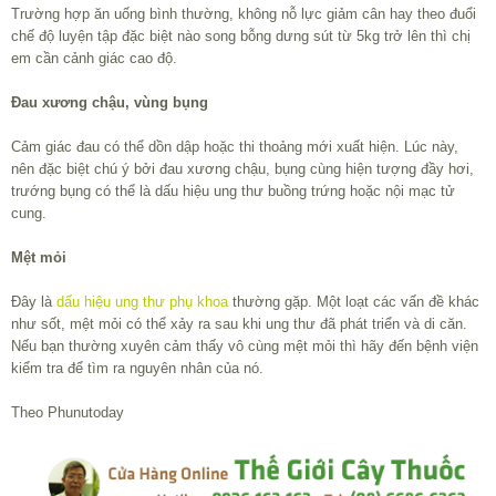
Trường hợp ăn uống bình thường, không nỗ lực giảm cân hay theo đuổi
chế độ luyện tập đặc biệt nào song bỗng dưng sút từ 5kg trở lên thì chị
em cần cảnh giác cao độ.
Đau xương chậu, vùng bụng
Cảm giác đau có thể dồn dập hoặc thi thoảng mới xuất hiện. Lúc này,
nên đặc biệt chú ý bởi đau xương chậu, bụng cùng hiện tượng đầy hơi,
trướng bụng có thể là dấu hiệu ung thư buồng trứng hoặc nội mạc tử
cung.
Mệt mỏi
Đây là
dấu hiệu ung thư phụ khoa
thường gặp. Một loạt các vấn đề khác
như sốt, mệt mỏi có thể xảy ra sau khi ung thư đã phát triển và di căn.
Nếu bạn thường xuyên cảm thấy vô cùng mệt mỏi thì hãy đến bệnh viện
kiểm tra để tìm ra nguyên nhân của nó.
Theo Phunutoday