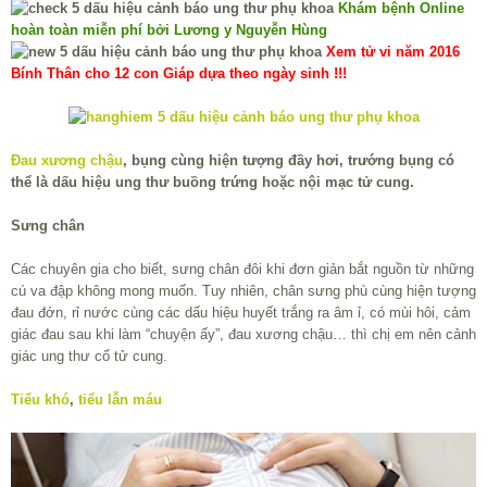
Khám bệnh Online
hoàn toàn miễn phí bởi Lương y Nguyễn Hùng
Xem tử vi năm 2016
Bính Thân cho 12 con Giáp dựa theo ngày sinh !!!
Đau xương chậu
, bụng cùng hiện tượng đầy hơi, trướng bụng có
thể là dấu hiệu ung thư buồng trứng hoặc nội mạc tử cung.
Sưng chân
Các chuyên gia cho biết, sưng chân đôi khi đơn giản bắt nguồn từ những
cú va đập không mong muốn. Tuy nhiên, chân sưng phù cùng hiện tượng
đau đớn, rỉ nước cùng các dấu hiệu huyết trắng ra âm ỉ, có mùi hôi, cảm
giác đau sau khi làm “chuyện ấy”, đau xương chậu… thì chị em nên cảnh
giác ung thư cổ tử cung.
Tiểu khó
,
tiểu lẫn máu