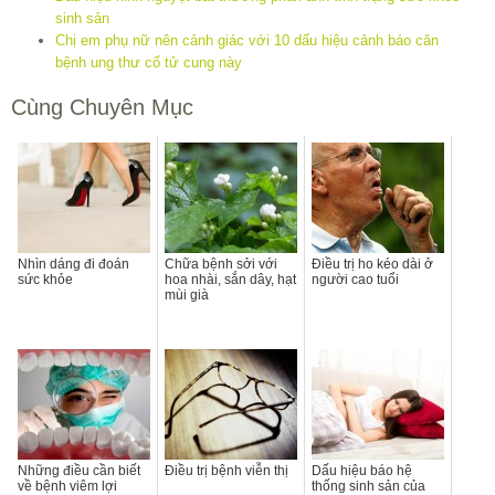
sinh sản
Chị em phụ nữ nên cảnh giác với 10 dấu hiệu cảnh báo căn
bệnh ung thư cổ tử cung này
Cùng Chuyên Mục
Nhìn dáng đi đoán
Chữa bệnh sởi với
Điều trị ho kéo dài ở
sức khỏe
hoa nhài, sắn dây, hạt
người cao tuổi
mùi già
Những điều cần biết
Điều trị bệnh viễn thị
Dấu hiệu báo hệ
về bệnh viêm lợi
thống sinh sản của