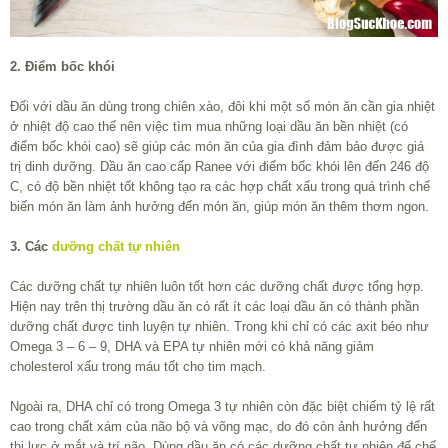
2. Điểm bốc khói
Đối với dầu ăn dùng trong chiên xào, đôi khi một số món ăn cần gia nhiệt
ở nhiệt độ cao thế nên việc tìm mua những loại dầu ăn bền nhiệt (có
điểm bốc khói cao) sẽ giúp các món ăn của gia đình đảm bảo được giá
trị dinh dưỡng. Dầu ăn cao cấp Ranee với điểm bốc khói lên đến 246 độ
C, có độ bền nhiệt tốt không tạo ra các hợp chất xấu trong quá trình chế
biến món ăn làm ảnh hưởng đến món ăn, giúp món ăn thêm thơm ngon.
3. Các
dưỡng chất tự nhiên
Các dưỡng chất tự nhiên luôn tốt hơn các dưỡng chất được tổng hợp.
Hiện nay trên thị trường dầu ăn có rất ít các loại dầu ăn có thành phần
dưỡng chất được tinh luyện tự nhiên. Trong khi chỉ có các axit béo như
Omega 3 – 6 – 9, DHA và EPA tự nhiên mới có khả năng giảm
cholesterol xấu trong máu tốt cho tim mạch.
Ngoài ra, DHA chỉ có trong Omega 3 tự nhiên còn đặc biệt chiếm tỷ lệ rất
cao trong chất xám của não bộ và võng mạc, do đó còn ảnh hưởng đến
thị lực ở mắt và trí não. Dùng dầu ăn có các dưỡng chất tự nhiên để chế