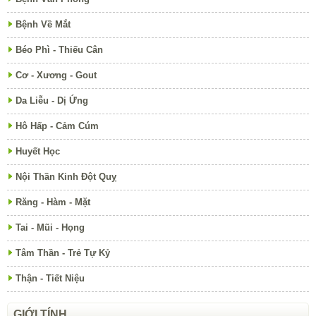
Bệnh Về Mắt
Béo Phì - Thiếu Cân
Cơ - Xương - Gout
Da Liễu - Dị Ứng
Hô Hấp - Cảm Cúm
Huyết Học
Nội Thần Kinh Đột Quỵ
Răng - Hàm - Mặt
Tai - Mũi - Họng
Tâm Thần - Trẻ Tự Kỷ
Thận - Tiết Niệu
GIỚI TÍNH