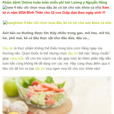
Khám bệnh Online hoàn toàn miễn phí bởi Lương y Nguyễn Hùng
Xem
tử vi năm 2016 Bính Thân cho 12 con Giáp dựa theo ngày sinh !!!
Axit béo no thường được tìm thấy nhiều trong gan, mỡ heo, mỡ bò,
bơ, phô mai, kể cả dầu thực vật như dầu dừa, dầu cọ…
Dầu ăn
là thực phẩm không thể thiếu trong bữa cơm hằng ngày mẹ
thường nấu. Quen thuộc là thế nhưng chọn
dầu ăn
thế nào “đúng chuẩn”
giúp
sáng mắt
, tốt cho tim mạch mà vẫn giúp món ăn thêm phần hấp dẫn
luôn hẳn cũng không hề dễ dàng với các mẹ. Hãy cùng nhau điểm qua 4
tiêu chí để tìm ra loại
dầu ăn
vừa ngon vừa tốt cho sức khỏe nào!