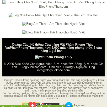
Quảng Cáo: Hệ thống Cửa hàng Vật Phẩm Phong Thủy -
VatPhamPhongThuy.com, hơn 3.000 mặt hàng phong thủy, 6 cửa
hàng 1 giá bán !!!
© 2026
Sức Khỏe Cho Người Việt, Sức Khỏe Đời Sống, Sức Khỏe Gia
Đình – BlogSucKhoe.com
- Chủ biên:
Lương y Nguyễn Hùng
-
info@blogsuckhoe.com
Blog Sức Khỏe là trang cá nhân được xây dựng nhằm sưu tầm các kiến thức về y khoa,
thuốc, phương pháp rèn luyện, ăn uống khoa học từ các báo điện tử nổi tiếng trong
nước. Là nơi hỏi đáp thông tin nhằm phục vụ, chăm sóc cho đời sống sức khỏe của các
cá nhân và gia đình ngày một tốt hơn. Là sân chơi cho các lương y, bác sĩ có tâm với
nghề, mong muốn phục vụ cộng đồng phi lợi nhuận.
Bạn đọc không áp dụng những hướng dẫn hoặc phương pháp điều trị được đăng tải trên
blog mà chưa có sự hướng dẫn hoặc đồng ý của bác sĩ. Thông tin trên blog mang tính
tham khảo.