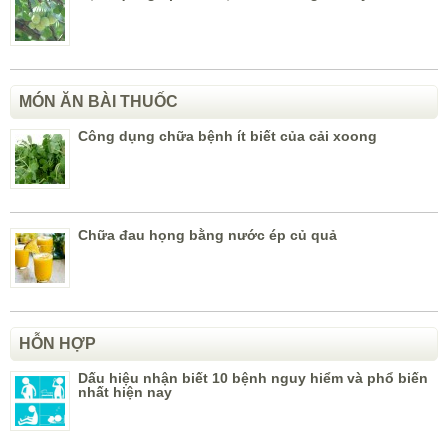
MÓN ĂN BÀI THUỐC
Công dụng chữa bệnh ít biết của cải xoong
Chữa đau họng bằng nước ép củ quả
HỖN HỢP
Dấu hiệu nhận biết 10 bệnh nguy hiểm và phổ biến
nhất hiện nay