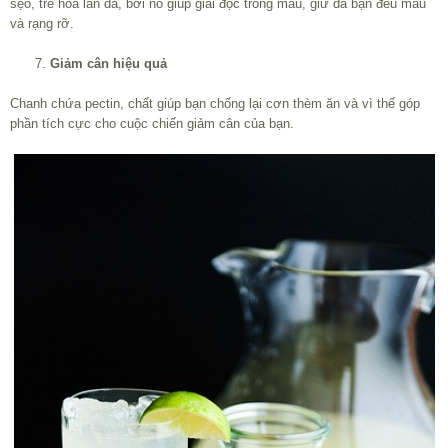
sẹo, trẻ hóa làn da, bởi nó giúp giải độc trong máu, giữ da bạn đều màu
và rạng rỡ.
Giảm cân hiệu quả
Chanh chứa pectin, chất giúp bạn chống lại cơn thèm ăn và vì thế góp
phần tích cực cho cuộc chiến giảm cân của bạn.