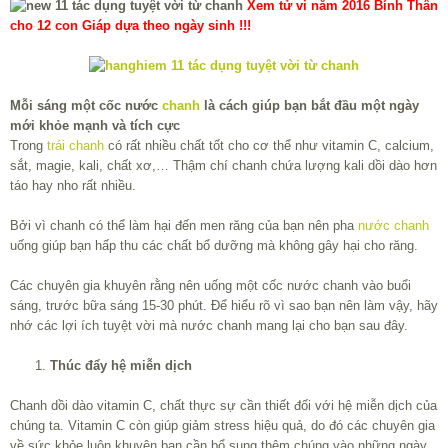
Xem tử vi năm 2016 Bính Thân
cho 12 con Giáp dựa theo ngày sinh !!!
Mỗi sáng một cốc nước
chanh
là cách giúp bạn bắt đầu một ngày
mới khỏe mạnh và tích cực
Trong
trái chanh
có rất nhiều chất tốt cho cơ thể như vitamin C, calcium,
sắt, magie, kali, chất xơ,… Thậm chí chanh chứa lượng kali dồi dào hơn
táo hay nho rất nhiều.
Bởi vì chanh có thể làm hại đến men răng của bạn nên pha
nước chanh
uống giúp bạn hấp thu các chất bổ dưỡng mà không gây hại cho răng.
Các chuyên gia khuyên rằng nên uống một cốc nước chanh vào buổi
sáng, trước bữa sáng 15-30 phút. Để hiểu rõ vì sao bạn nên làm vậy, hãy
nhớ các lợi ích tuyệt vời mà nước chanh mang lại cho bạn sau đây.
Thúc đẩy hệ miễn dịch
Chanh dồi dào vitamin C, chất thực sự cần thiết đối với hệ miễn dịch của
chúng ta. Vitamin C còn giúp giảm stress hiệu quả, do đó các chuyên gia
về sức khỏe luôn khuyên bạn cần bổ sung thêm chúng vào những ngày