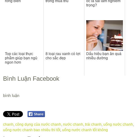
rong biển
trong mùa thu
óc là sai lầm nghiêm
trọng?
Top các loại thực
8 loại rau xanh có lợi
Dấu hiệu bạn ăn quá
phẩm giúp bạn ngủ
cho sắc đẹp
nhiều đường
ngon hơn
Bình Luận Facebook
bình luận
chanh
,
công dụng của nước chanh
,
nước chanh
,
trái chanh
,
uống nước chanh
,
uống nước chanh bao nhiêu thì tốt
,
uống nước chanh tốt không