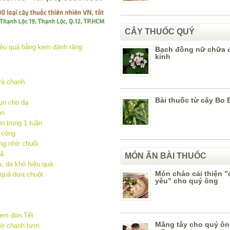
CÂY THUỐC QUÝ
Bạch đồng nữ chữa 
kinh
và chanh
Bài thuốc từ cây Bo 
ụn cho da
ộn
n trong 1 tuần
 công
ng nhờ chuối
uả
MÓN ĂN BÀI THUỐC
, da khô hiệu quả
Món cháo cải thiện 
 quả dưa chuột
yêu” cho quý ông
 em đón Tết
Măng tây cho quý ô
ờ chanh tươi