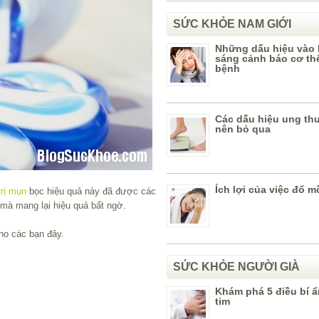
SỨC KHỎE NAM GIỚI
Những dấu hiệu vào 
sáng cảnh báo cơ th
bệnh
Các dấu hiệu ung th
nên bỏ qua
Ích lợi của việc đổ m
rị mụn
bọc hiệu quả này đã được các
à mang lại hiệu quả bất ngờ.
ho các bạn đây.
SỨC KHỎE NGƯỜI GIÀ
Khám phá 5 điều bí ẩn
tim