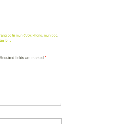
răng có trị mụn được không
,
mụn bọc
,
hân lông
Required fields are marked
*