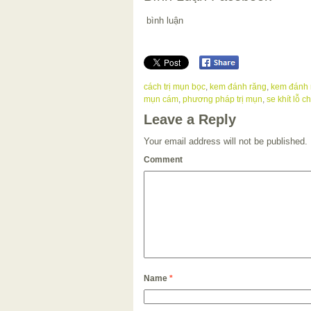
bình luận
cách trị mụn bọc
,
kem đánh răng
,
kem đánh 
mụn cám
,
phương pháp trị mụn
,
se khít lỗ c
Leave a Reply
Your email address will not be published.
Comment
Name
*