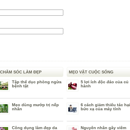
CHĂM SÓC LÀM ĐẸP
MẸO VẶT CUỘC SỐNG
Tập thể dục phòng ngừa
5 lợi ích độc đáo của củ
bệnh tật
hành
Mẹo dùng mướp trị nếp
6 cách giảm thiểu tác hạ
nhăn
bức xạ của máy tính
Công dụng làm đẹp da
Nguyên nhân gây viêm