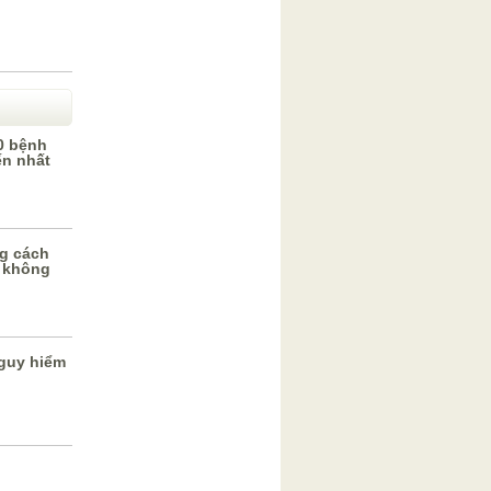
0 bệnh
ến nhất
g cách
 không
guy hiểm