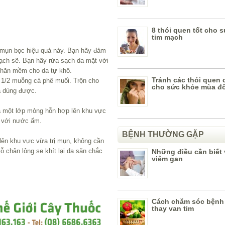
8 thói quen tốt cho 
tim mạch
 mụn bọc hiệu quả
này. Bạn hãy đảm
ạch sẽ. Bạn hãy rửa sạch da mặt với
khăn mềm cho da tự khô.
Tránh các thói quen 
 1/2 muỗng cà phê muối. Trộn cho
cho sức khỏe mùa đ
à dùng được.
a một lớp mỏng hỗn hợp lên khu vực
h với nước ấm.
BỆNH THƯỜNG GẶP
lên khu vực vừa trị mụn, không cần
lỗ chân lông se khít lại da săn chắc
Những điều cần biết
viêm gan
Cách chăm sóc bệnh
thay van tim