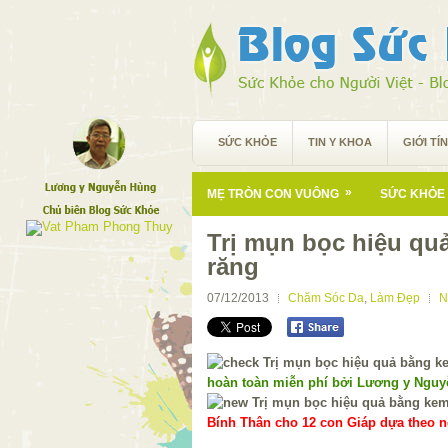
SỨC KHỎE
TIN Y KHOA
GIỚI TÍ
»
MẸ TRÒN CON VUÔNG
SỨC KHỎE 
Trị mụn bọc hiệu qu
răng
07/12/2013
Chăm Sóc Da
,
Làm Đẹp
N
hoàn toàn miễn phí bởi Lương y Ngu
Bính Thân cho 12 con Giáp dựa theo ng