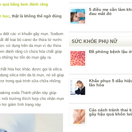
5 điều mẹ cần làm khi
đau mắt đỏ
n bọc
, thật là không thể ngờ đúng
u diệt các vi khuẩn gây mụn. Sodium
ất để loại bỏ canxi dư thừa từ nước
SỨC KHỎE PHỤ NỮ
ược sử dụng trên da mụn vì dư thừa
Kem đánh răng có chứa hóa chất giúp
Đề phòng bệnh lậu ở
a những hư tổn do mụn gây ra.
hất hóa học khác được gọi là silica.
dụng silica trên da bị mụn, nó sẽ giúp
Khắc phục 5 dấu hiệ
 trợ trong quá trình sữa chữa những
lão hóa
baking soda.Thành phần này giúp
ột môi trường thích hợp cho nhân mụn
 trợ giảm tình trạng này.
Các cách tránh thai 
gây hậu quả khôn l