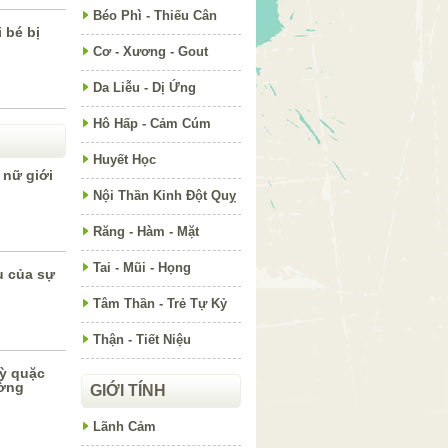
Béo Phì - Thiếu Cân
 bé bị
Cơ - Xương - Gout
Da Liễu - Dị Ứng
Hô Hấp - Cảm Cúm
Huyết Học
 nữ giới
Nội Thần Kinh Đột Quỵ
Răng - Hàm - Mặt
Tai - Mũi - Họng
u của sự
Tâm Thần - Trẻ Tự Kỷ
Thận - Tiết Niệu
kỳ quặc
ường
GIỚI TÍNH
Lãnh Cảm