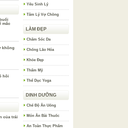
Yếu Sinh Lý
Tâm Lý Vợ Chồng
buổi
ể mắc
LÀM ĐẸP
Chăm Sóc Da
ư không
Chống Lão Hóa
Khỏe Đẹp
Thẩm Mỹ
ồ hôi
Thể Dục Yoga
DINH DƯỠNG
Chế Độ Ăn Uống
Món Ăn Bài Thuốc
 của trái
An Toàn Thực Phẩm