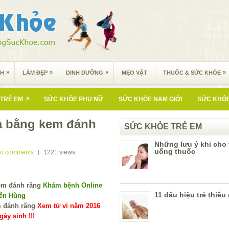
»
»
»
»
NH
LÀM ĐẸP
DINH DƯỠNG
MẸO VẶT
THUỐC & SỨC KHỎE
»
TRẺ EM
SỨC KHỎE PHỤ NỮ
SỨC KHỎE NAM GIỚI
SỨC KHỎE
ả bằng kem đánh
SỨC KHỎE TRẺ EM
Những lưu ý khi cho 
uống thuốc
o comments
1221
views
Khám bệnh Online
11 dấu hiệu trẻ thiếu
yễn Hùng
Xem tử vi năm 2016
ày sinh !!!