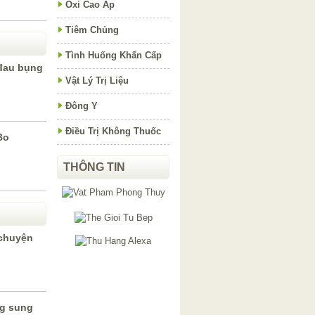
Oxi Cao Áp
Tiêm Chủng
Tình Huống Khẩn Cấp
đau bụng
Vật Lý Trị Liệu
Đông Y
Điều Trị Không Thuốc
Bo
THÔNG TIN
”chuyện
ng sung