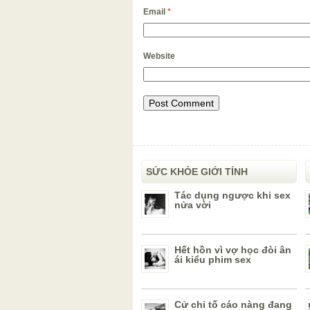
Email
*
Website
SỨC KHỎE GIỚI TÍNH
Tác dụng ngược khi sex
nửa vời
Hết hồn vì vợ học đòi ân
ái kiểu phim sex
Cử chỉ tố cáo nàng đang