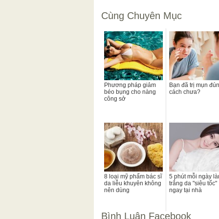
Cùng Chuyên Mục
Phương pháp giảm
Bạn đã trị mụn đú
béo bụng cho nàng
cách chưa?
công sở
8 loại mỹ phẩm bác sĩ
5 phút mỗi ngày l
da liễu khuyên không
trắng da "siêu tốc"
nên dùng
ngay tại nhà
Bình Luận Facebook