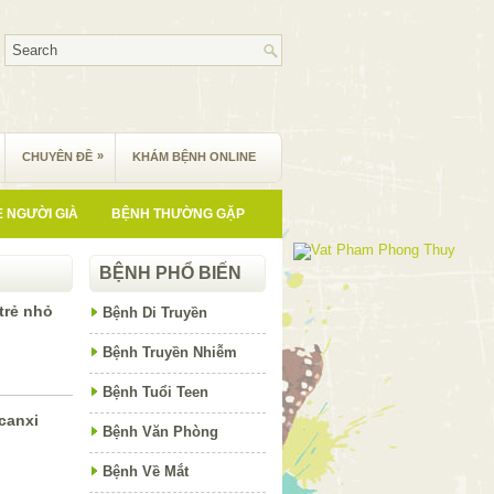
»
CHUYÊN ĐỀ
KHÁM BỆNH ONLINE
 NGƯỜI GIÀ
BỆNH THƯỜNG GẶP
BỆNH PHỔ BIẾN
trẻ nhỏ
Bệnh Di Truyền
Bệnh Truyền Nhiễm
Bệnh Tuổi Teen
 canxi
Bệnh Văn Phòng
Bệnh Về Mắt