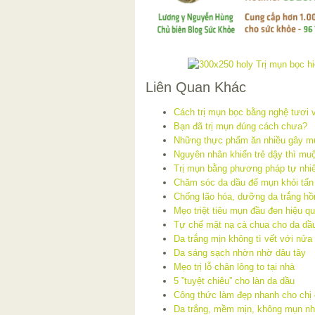
Liên Quan Khác
Cách trị mụn bọc bằng nghệ tươi 
Bạn đã trị mụn đúng cách chưa?
Những thực phẩm ăn nhiều gây m
Nguyên nhân khiến trẻ dậy thì mu
Trị mụn bằng phương pháp tự nhiê
Chăm sóc da dầu để mụn khỏi tấn
Chống lão hóa, dưỡng da trắng hồ
Mẹo triệt tiêu mụn đầu đen hiệu q
Tự chế mặt nạ cà chua cho da dầu
Da trắng mịn không tì vết với nửa
Da sáng sạch nhờn nhờ dâu tây
Mẹo trị lỗ chân lông to tại nhà
5 ”tuyệt chiêu” cho làn da dầu
Công thức làm đẹp nhanh cho chị
Da trắng, mềm mịn, không mụn nh