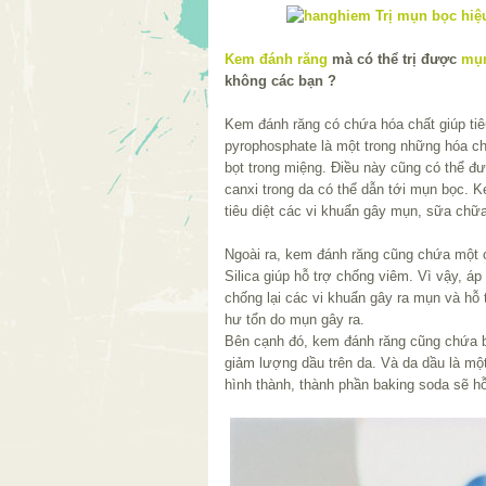
Kem đánh răng
mà có thể trị được
mụ
không các bạn ?
Kem đánh răng có chứa hóa chất giúp tiê
pyrophosphate là một trong những hóa ch
bọt trong miệng. Điều này cũng có thể đ
canxi trong da có thể dẫn tới mụn bọc. 
tiêu diệt các vi khuẩn gây mụn, sữa chữ
Ngoài ra, kem đánh răng cũng chứa một c
Silica giúp hỗ trợ chống viêm. Vì vậy, áp 
chống lại các vi khuẩn gây ra mụn và hỗ
hư tổn do mụn gây ra.
Bên cạnh đó, kem đánh răng cũng chứa 
giảm lượng dầu trên da. Và da dầu là m
hình thành, thành phần baking soda sẽ hỗ