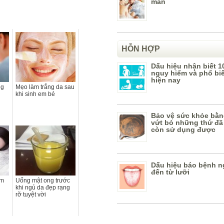
mãn
HỖN HỢP
Dấu hiệu nhận biết 1
nguy hiểm và phổ bi
hiện nay
ng
Mẹo làm trắng da sau
khi sinh em bé
Bảo vệ sức khỏe bằn
vứt bỏ những thứ đã
còn sử dụng được
Dấu hiệu báo bệnh n
đến từ lưỡi
àm
Uống mật ong trước
khi ngủ da đẹp rạng
rỡ tuyệt vời