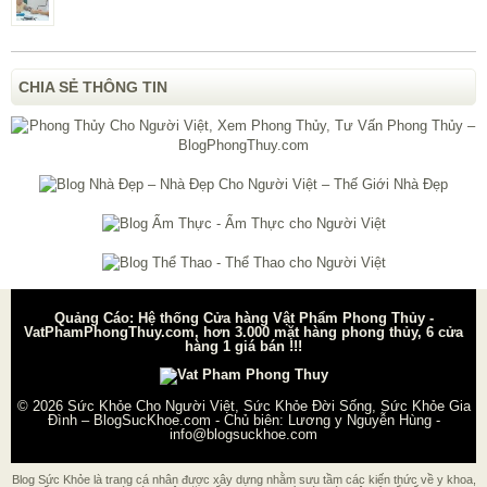
CHIA SẺ THÔNG TIN
Quảng Cáo: Hệ thống Cửa hàng Vật Phẩm Phong Thủy -
VatPhamPhongThuy.com, hơn 3.000 mặt hàng phong thủy, 6 cửa
hàng 1 giá bán !!!
© 2026
Sức Khỏe Cho Người Việt, Sức Khỏe Đời Sống, Sức Khỏe Gia
Đình – BlogSucKhoe.com
- Chủ biên:
Lương y Nguyễn Hùng
-
info@blogsuckhoe.com
Blog Sức Khỏe là trang cá nhân được xây dựng nhằm sưu tầm các kiến thức về y khoa,