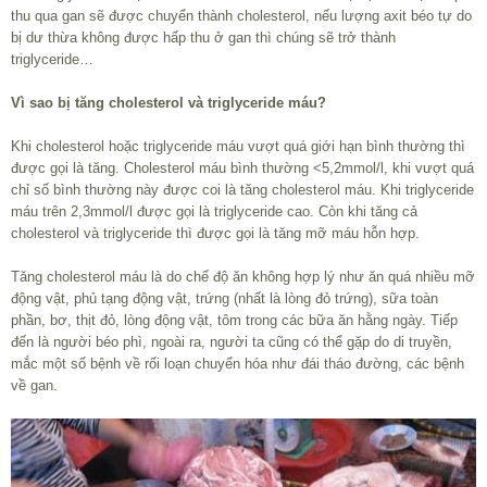
thu qua gan sẽ được chuyển thành cholesterol, nếu lượng axit béo tự do
bị dư thừa không được hấp thu ở gan thì chúng sẽ trở thành
triglyceride…
Vì sao bị tăng cholesterol và triglyceride máu?
Khi cholesterol hoặc triglyceride máu vượt quá giới hạn bình thường thì
được gọi là tăng. Cholesterol máu bình thường <5,2mmol/l, khi vượt quá
chỉ số bình thường này được coi là tăng cholesterol máu. Khi triglyceride
máu trên 2,3mmol/l được gọi là triglyceride cao. Còn khi tăng cả
cholesterol và triglyceride thì được gọi là tăng mỡ máu hỗn hợp.
Tăng cholesterol máu là do chế độ ăn không hợp lý như ăn quá nhiều mỡ
động vật, phủ tạng động vật, trứng (nhất là lòng đỏ trứng), sữa toàn
phần, bơ, thịt đỏ, lòng động vật, tôm trong các bữa ăn hằng ngày. Tiếp
đến là người béo phì, ngoài ra, người ta cũng có thể gặp do di truyền,
mắc một số bệnh về rối loạn chuyển hóa như đái tháo đường, các bệnh
về gan.