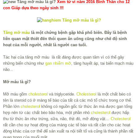
Xem tử vi năm 2016 Bính Thân cho 12
con Giáp dựa theo ngày sinh !!!
Tăng mỡ máu
là một chứng bệnh gặp khá phổ biến. Đây là bệnh
liên quan mật thiết đến thói quen ăn uống cũng như chế độ sinh
hoạt của mỗi người, nhất là người cao tuổi.
Tác hại của tăng mỡ máu là rất đáng được quan tâm vì có thể gây
những biến chứng như
gan nhiễm mỡ
, tăng huyết áp, tai biến mạch máu
não..
.
Mỡ máu là gì?
Mỡ máu gồm
cholesterol
và triglyceride.
Cholesterol
là một chất béo có
tên là steroid có ở màng tế bào của tất cả các mô tổ chức trong cơ thể.
Phần lớn
cholesterol
không có nguồn gốc từ thức ăn mà được gan tổng
hợp nên từ các chất béo bão hòa, một phần nhỏ
cholesterol
được hấp
thu từ thức ăn như trứng, sữa, não, thịt đỏ, mỡ động vật…
Cholesterol
rất cần cho sự hoạt động của màng các tế bào và rất cần cho các hoạt
động khác của cơ thể để sản xuất ra nội tiết tố và cũng là thành phần rất
quan trọng của muối mật.