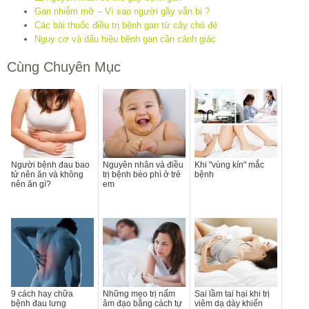
Gan nhiễm mỡ – Vì sao người gầy vẫn bị ?
Các bài thuốc điều trị bệnh gan từ cây chó đẻ
Nguy cơ và dấu hiệu bệnh gan cần cảnh giác
Cùng Chuyên Mục
Người bệnh đau bao
Nguyên nhân và điều
Khi "vùng kín" mắc
tử nên ăn và không
trị bệnh béo phì ở trẻ
bệnh
nên ăn gì?
em
9 cách hay chữa
Những mẹo trị nấm
Sai lầm tai hại khi trị
bệnh đau lưng
âm đạo bằng cách tự
viêm dạ dày khiến