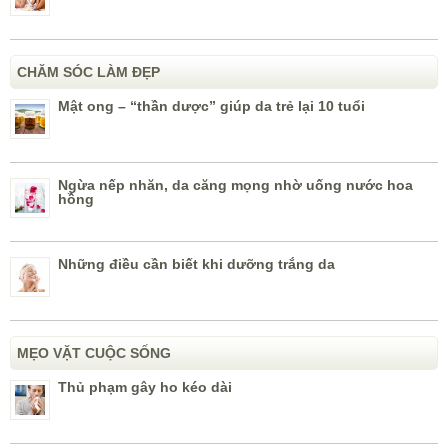
CHĂM SÓC LÀM ĐẸP
Mật ong – “thần dược” giúp da trẻ lại 10 tuổi
Ngừa nếp nhăn, da căng mọng nhờ uống nước hoa
hồng
Những điều cần biết khi dưỡng trắng da
MẸO VẶT CUỘC SỐNG
Thủ phạm gây ho kéo dài