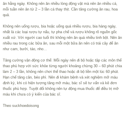
ăn hằng ngày. Không nên ăn nhiều lòng động vật mà nên ăn nhiều cá,
mỗi tuần nên ăn từ 2 – 3 lần cá thay thịt. Cần tăng cường ăn rau, hoa
quả.
Không nên uống rượu, bia hoặc uống quá nhiều rượu, bia hàng ngày,
nhất là các loại rượu tự nấu, tự pha chế và rượu không rõ nguồn gốc
xuất xứ. Với người cao tuổi thì không nên ăn quá nhiều tinh bột. Nên ăn
nhiều rau trong các bữa ăn, sau mỗi một bữa ăn nên có trái cây để ăn
như cam, bưởi, táo, nho…
Tăng cường vận động cơ thể: Mỗi ngày nên đi bộ hoặc tập các môn thể
thao phù hợp với sức khỏe từng người khoảng chừng 30 – 60 phút chia
làm 2 – 3 lần, không nên chơi thể thao hoặc đi bộ liền một lúc 60 phút.
Hạn chế tăng cân, béo phì. Nên đi khám bệnh và xét nghiệm mỡ máu
định kỳ, khi có hiện tượng tăng mỡ máu, bác sĩ sẽ tư vấn và kê đơn
thuốc phù hợp. Tuyệt đối không nên tự động mua thuốc để điều trị mỡ
máu khi chưa có ý kiến của bác sĩ.
Theo suckhoedoisong