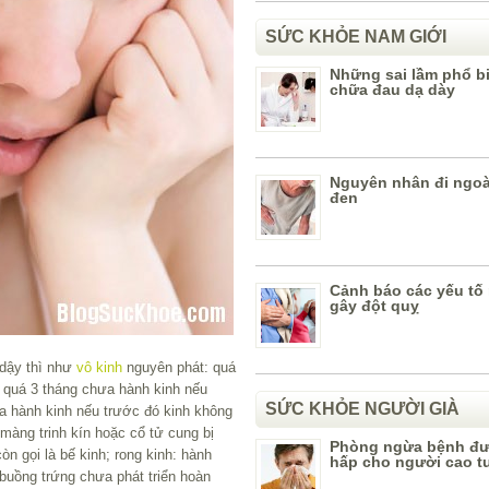
SỨC KHỎE NAM GIỚI
Những sai lầm phổ bi
chữa đau dạ dày
Nguyên nhân đi ngoà
đen
Cảnh báo các yếu tố
gây đột quỵ
 dậy thì như
vô kinh
nguyên phát: quá
 quá 3 tháng chưa hành kinh nếu
SỨC KHỎE NGƯỜI GIÀ
ưa hành kinh nếu trước đó kinh không
màng trinh kín hoặc cổ tử cung bị
Phòng ngừa bệnh đ
òn gọi là bế kinh; rong kinh: hành
hấp cho người cao t
buồng trứng chưa phát triển hoàn