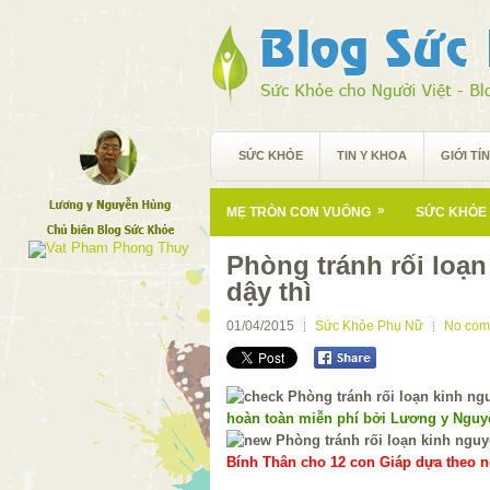
SỨC KHỎE
TIN Y KHOA
GIỚI TÍ
»
MẸ TRÒN CON VUÔNG
SỨC KHỎE 
Phòng tránh rối loạn
dậy thì
01/04/2015
Sức Khỏe Phụ Nữ
No com
hoàn toàn miễn phí bởi Lương y Ngu
Bính Thân cho 12 con Giáp dựa theo ng