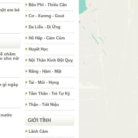
Béo Phì - Thiếu Cân
một em bé
Cơ - Xương - Gout
Da Liễu - Dị Ứng
Hô Hấp - Cảm Cúm
Huyết Học
về chăm
ục cho nữ
Nội Thần Kinh Đột Quỵ
Răng - Hàm - Mặt
Tai - Mũi - Họng
m gì ngày
Tâm Thần - Trẻ Tự Kỷ
Thận - Tiết Niệu
 nước
GIỚI TÍNH
Lãnh Cảm