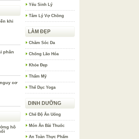
Yếu Sinh Lý
Tâm Lý Vợ Chồng
ến khi
LÀM ĐẸP
Chăm Sóc Da
i phân
Chống Lão Hóa
Khỏe Đẹp
Thẩm Mỹ
 nguy cơ
Thể Dục Yoga
DINH DƯỠNG
Chế Độ Ăn Uống
Món Ăn Bài Thuốc
ường hô
uổi
An Toàn Thực Phẩm