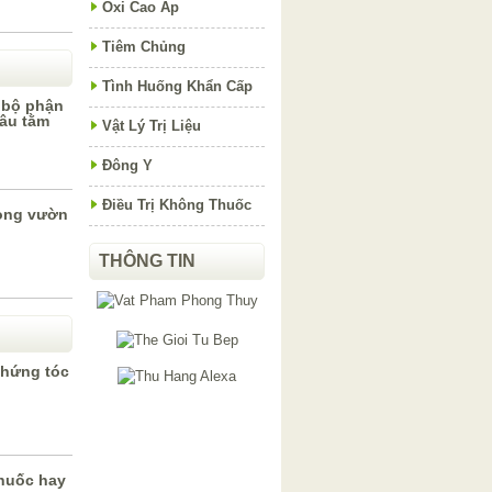
Oxi Cao Áp
Tiêm Chủng
Tình Huống Khẩn Cấp
 bộ phận
dâu tằm
Vật Lý Trị Liệu
Đông Y
Điều Trị Không Thuốc
rong vườn
THÔNG TIN
chứng tóc
thuốc hay