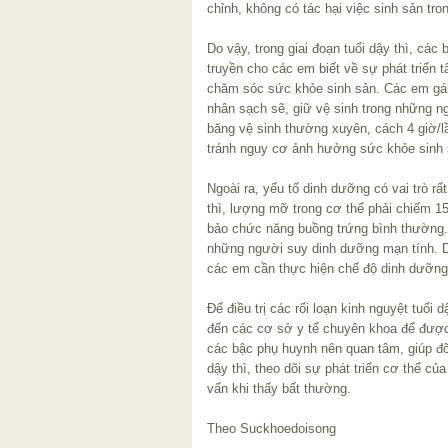
chỉnh, không có tác hại việc sinh sản tro
Do vậy, trong giai đoạn tuổi dậy thì, các
truyền cho các em biết về sự phát triển tâ
chăm sóc sức khỏe sinh sản. Các em gái 
nhân sạch sẽ, giữ vệ sinh trong những n
băng vệ sinh thường xuyên, cách 4 giờ/l
tránh nguy cơ ảnh hưởng sức khỏe sinh 
Ngoài ra, yếu tố dinh dưỡng có vai trò rấ
thì, lượng mỡ trong cơ thể phải chiếm 1
bảo chức năng buồng trứng bình thường
những người suy dinh dưỡng mạn tính. Do 
các em cần thực hiện chế độ dinh dưỡng 
Để điều trị các rối loạn kinh nguyệt tuổi 
đến các cơ sở y tế chuyên khoa để được t
các bậc phụ huynh nên quan tâm, giúp đ
dậy thì, theo dõi sự phát triển cơ thể c
vấn khi thấy bất thường.
Theo Suckhoedoisong