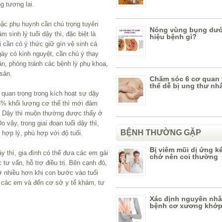
ng tương lai.
 bậc phụ huynh cần chú trọng tuyên
Nóng vùng bụng dưới
m sinh lý tuổi dậy thì, đặc biệt là
hiệu bệnh gì?
cần có ý thức giữ gìn vệ sinh cá
gày có kinh nguyệt, cần chú ý thay
ần, phòng tránh các bệnh lý phụ khoa,
sản.
Chăm sóc 6 cơ quan 
thể dễ bị ung thư nh
t quan trọng trong kích hoạt sự dậy
5% khối lượng cơ thể thì mới đảm
. Dậy thì muộn thường được thấy ở
vậy, trong giai đoạn tuổi dậy thì,
BỆNH THƯỜNG GẶP
hợp lý, phù hợp với độ tuổi.
Bị viêm mũi dị ứng k
dậy thì, gia đình có thể đưa các em gái
chớ nên coi thường
ư vấn, hỗ trợ điều trị. Bên cạnh đó,
ỡ nhiều hơn khi con bước vào tuổi
ủa các em và đến cơ sở y tế khám, tư
Xác định nguyên nhâ
bệnh cơ xương khớ