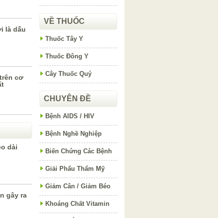
VỀ THUỐC
 là dấu
Thuốc Tây Y
Thuốc Đông Y
Cây Thuốc Quý
trên cơ
ất
CHUYÊN ĐỀ
Bệnh AIDS / HIV
Bệnh Nghề Nghiệp
éo dài
Biến Chứng Các Bệnh
Giải Phẩu Thẩm Mỹ
Giảm Cân / Giảm Béo
n gây ra
p
Khoáng Chất Vitamin