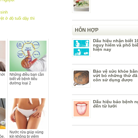
sinh
ệt ở độ tuổi dậy thì
HỖN HỢP
Dấu hiệu nhận biết 1
nguy hiểm và phổ bi
hiện nay
Bảo vệ sức khỏe bằn
hời
Những điều bạn cần
vứt bỏ những thứ đã
biết về bệnh tiểu
còn sử dụng được
đường loại 2
Dấu hiệu báo bệnh n
đến từ lưỡi
Nước rửa giúp vùng
ỏe,
kín không bị viêm