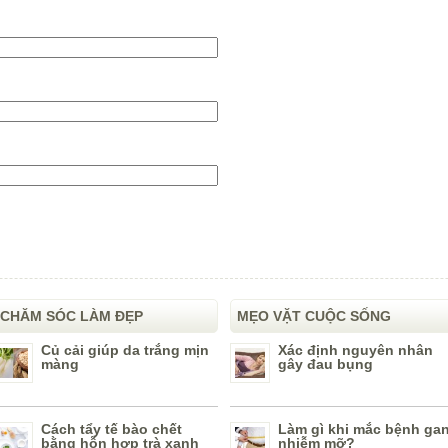
CHĂM SÓC LÀM ĐẸP
MẸO VẶT CUỘC SỐNG
Củ cải giúp da trắng mịn
Xác định nguyên nhân
màng
gây đau bụng
Cách tẩy tế bào chết
Làm gì khi mắc bệnh ga
bằng hỗn hợp trà xanh
nhiễm mỡ?