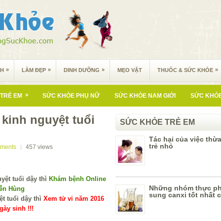
»
»
»
»
NH
LÀM ĐẸP
DINH DƯỠNG
MẸO VẶT
THUỐC & SỨC KHỎE
»
TRẺ EM
SỨC KHỎE PHỤ NỮ
SỨC KHỎE NAM GIỚI
SỨC KHỎE
 kinh nguyệt tuổi
SỨC KHỎE TRẺ EM
Tác hại của việc thừ
trẻ nhỏ
ments
457
views
Khám bệnh Online
Những nhóm thực p
yễn Hùng
sung canxi tốt nhất c
Xem tử vi năm 2016
ày sinh !!!