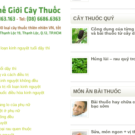
CÂY THUỐC QUÝ
Công dụng của từng
và bài thuốc từ cây 
Húng lủi – rau quý t
ổi dậy thì
 và cách điều trị
inh nguyệt không đều
rị rối loạn kinh nguyệt
MÓN ĂN BÀI THUỐC
huốc điều hòa kinh nguyệt
Bài thuốc hay chữa 
áng lo của phụ nữ
bạc sớm
yệt ở phụ nữ
hông đều
guyệt
oại rau quen thuộc
Sứa, món ngon + vị 
nh nguyệt