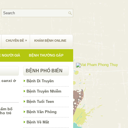
»
CHUYÊN ĐỀ
KHÁM BỆNH ONLINE
 NGƯỜI GIÀ
BỆNH THƯỜNG GẶP
BỆNH PHỔ BIẾN
a canxi ở
Bệnh Di Truyền
Bệnh Truyền Nhiễm
Bệnh Tuổi Teen
hẩm bổ
Bệnh Văn Phòng
ho trẻ
Bệnh Về Mắt