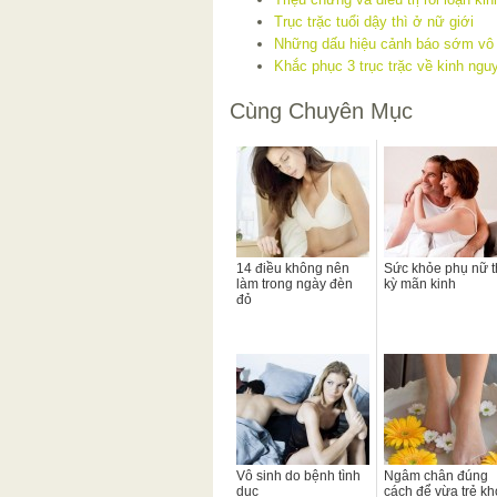
Trục trặc tuổi dậy thì ở nữ giới
Những dấu hiệu cảnh báo sớm vô 
Khắc phục 3 trục trặc về kinh nguy
Cùng Chuyên Mục
14 điều không nên
Sức khỏe phụ nữ t
làm trong ngày đèn
kỳ mãn kinh
đỏ
Vô sinh do bệnh tình
Ngâm chân đúng
dục
cách để vừa trẻ kh