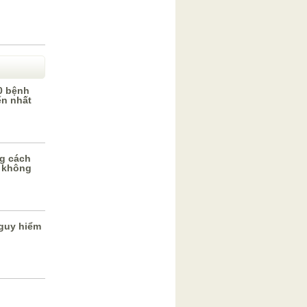
0 bệnh
ến nhất
g cách
 không
guy hiểm