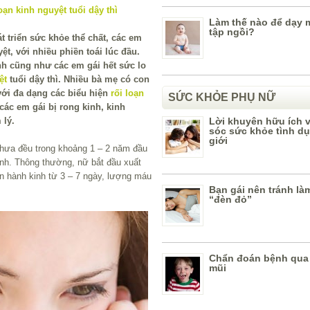
Làm thế nào để dạy 
tập ngồi?
t triển sức khỏe thể chất, các em
t, với nhiều phiền toái lúc đầu.
nh cũng như các em gái hết sức lo
ệt
tuổi dậy thì. Nhiều bà mẹ có con
 với đa dạng các biểu hiện
rối loạn
SỨC KHỎE PHỤ NỮ
các em gái bị rong kinh, kinh
 lý.
Lời khuyên hữu ích 
sóc sức khỏe tình d
giới
 chưa đều trong khoảng 1 – 2 năm đầu
ịnh. Thông thường, nữ bắt đầu xuất
ian hành kinh từ 3 – 7 ngày, lượng máu
Bạn gái nên tránh là
“đèn đỏ”
Chẩn đoán bệnh qua
mũi