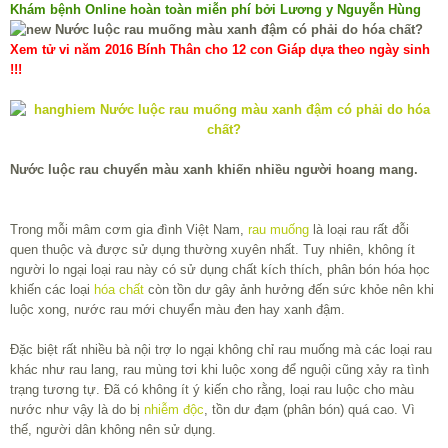
Khám bệnh Online hoàn toàn miễn phí bởi Lương y Nguyễn Hùng
Xem tử vi năm 2016 Bính Thân cho 12 con Giáp dựa theo ngày sinh
!!!
Nước luộc rau chuyển màu xanh khiến nhiều người hoang mang.
Trong mỗi mâm cơm gia đình Việt Nam,
rau muống
là loại rau rất đỗi
quen thuộc và được sử dụng thường xuyên nhất. Tuy nhiên, không ít
người lo ngại loại rau này có sử dụng chất kích thích, phân bón hóa học
khiến các loại
hóa chất
còn tồn dư gây ảnh hưởng đến sức khỏe nên khi
luộc xong, nước rau mới chuyển màu đen hay xanh đậm.
Đặc biệt rất nhiều bà nội trợ lo ngại không chỉ rau muống mà các loại rau
khác như rau lang, rau mùng tơi khi luộc xong để nguội cũng xảy ra tình
trạng tương tự. Đã có không ít ý kiến cho rằng, loại rau luộc cho màu
nước như vậy là do bị
nhiễm độc
, tồn dư đạm (phân bón) quá cao. Vì
thế, người dân không nên sử dụng.