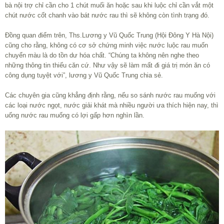
bà nội trợ chỉ cần cho 1 chút muối ăn hoặc sau khi luộc chỉ cần vắt một
chút nước cốt chanh vào bát nước rau thì sẽ không còn tình trạng đó.
Đồng quan điểm trên, Ths.Lương y Vũ Quốc Trung (Hội Đông Y Hà Nội)
cũng cho rằng, không có cơ sở chứng minh việc nước luộc rau muốn
chuyển màu là do tồn dư hóa chất. “Chúng ta không nên nghe theo
những thông tin thiếu căn cứ. Như vậy sẽ làm mất đi giá trị món ăn có
công dụng tuyệt với”, lương y Vũ Quốc Trung chia sẻ.
Các chuyên gia cũng khẳng định rằng, nếu so sánh nước rau muống với
các loại nước ngọt, nước giải khát mà nhiều người ưa thích hiện nay, thì
uống nước rau muống có lợi gấp hơn nghìn lần.