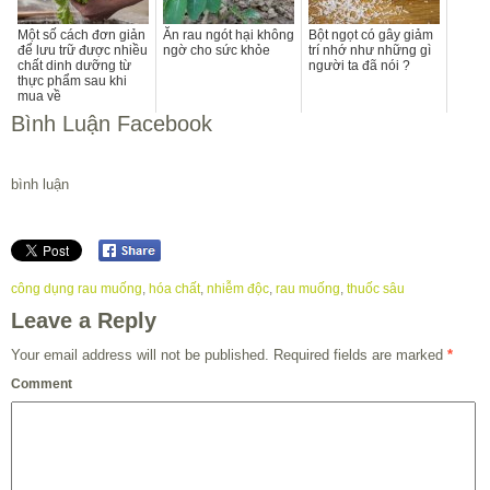
Một số cách đơn giản
Ăn rau ngót hại không
Bột ngọt có gây giảm
để lưu trữ được nhiều
ngờ cho sức khỏe
trí nhớ như những gì
chất dinh dưỡng từ
người ta đã nói ?
thực phẩm sau khi
mua về
Bình Luận Facebook
bình luận
công dụng rau muống
,
hóa chất
,
nhiễm độc
,
rau muống
,
thuốc sâu
Leave a Reply
Your email address will not be published.
Required fields are marked
*
Comment