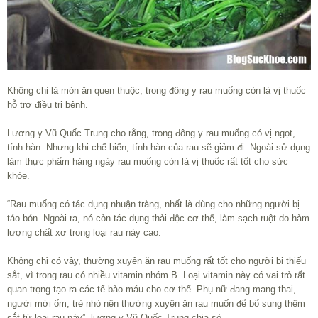
Không chỉ là món ăn quen thuộc, trong đông y rau muống còn là vị thuốc
hỗ trợ điều trị bệnh.
Lương y Vũ Quốc Trung cho rằng, trong đông y rau muống có vị ngọt,
tính hàn. Nhưng khi chế biến, tính hàn của rau sẽ giảm đi. Ngoài sử dụng
làm thực phẩm hàng ngày rau muống còn là vị thuốc rất tốt cho sức
khỏe.
“Rau muống có tác dụng nhuận tràng, nhất là dùng cho những người bị
táo bón. Ngoài ra, nó còn tác dụng thải độc cơ thể, làm sạch ruột do hàm
lượng chất xơ trong loại rau này cao.
Không chỉ có vậy, thường xuyên ăn rau muống rất tốt cho người bị thiếu
sắt, vì trong rau có nhiều vitamin nhóm B. Loại vitamin này có vai trò rất
quan trọng tạo ra các tế bào máu cho cơ thể. Phụ nữ đang mang thai,
người mới ốm, trẻ nhỏ nên thường xuyên ăn rau muốn để bổ sung thêm
sắt từ loại rau này”, lương y Vũ Quốc Trung chia sẻ.