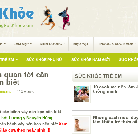
»
»
»
»
NH
LÀM ĐẸP
DINH DƯỠNG
MẸO VẶT
THUỐC & SỨC KHỎE
»
TRẺ EM
SỨC KHỎE PHỤ NỮ
SỨC KHỎE NAM GIỚI
SỨC KHỎE
n quan tới căn
SỨC KHỎE TRẺ EM
n biết
10 cách mẹ nên làm 
thông minh
mments
113
views
Những cách nuôi dạy
í bởi Lương y Nguyễn Hùng
lầm khiến trẻ thừa c
Xem
iáp dựa theo ngày sinh !!!