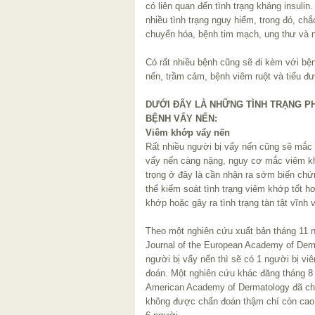
có liên quan đến tình trạng kháng insulin. 
nhiều tình trạng nguy hiểm, trong đó, ch
chuyển hóa, bệnh tim mạch, ung thư và n
Có rất nhiều bệnh cũng sẽ đi kèm với bệ
nến, trầm cảm, bệnh viêm ruột và tiểu đ
DƯỚI ĐÂY LÀ NHỮNG TÌNH TRẠNG P
BỆNH VẨY NẾN:
Viêm khớp vẩy nến
Rất nhiều người bị vẩy nến cũng sẽ mắc
vẩy nến càng nặng, nguy cơ mắc viêm k
trọng ở đây là cần nhận ra sớm biến chứ
thể kiểm soát tình trạng viêm khớp tốt h
khớp hoặc gây ra tình trạng tàn tật vĩnh v
Theo một nghiên cứu xuất bản tháng 11 
Journal of the European Academy of Der
người bị vẩy nến thì sẽ có 1 người bị 
đoán. Một nghiên cứu khác đăng tháng 8 
American Academy of Dermatology đã cho
không được chẩn đoán thậm chí còn cao