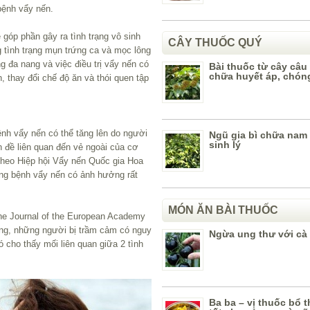
bệnh vẩy nến.
góp phần gây ra tình trạng vô sinh
CÂY THUỐC QUÝ
g tình trạng mụn trứng ca và mọc lông
g đa nang và việc điều trị vẩy nến có
Bài thuốc từ cây câu
chữa huyết áp, chón
 thay đổi chế độ ăn và thói quen tập
nh vẩy nến có thể tăng lên do người
Ngũ gia bì chữa nam 
sinh lý
 đề liên quan đến vẻ ngoài của cơ
Theo Hiệp hội Vẩy nến Quốc gia Hoa
ằng bệnh vẩy nến có ảnh hưởng rất
MÓN ĂN BÀI THUỐC
he Journal of the European Academy
ằng, những người bị trầm cảm có nguy
Ngừa ung thư với cà
ó cho thấy mối liên quan giữa 2 tình
Ba ba – vị thuốc bổ t