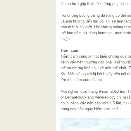
là cao hơn gấp 6 lần ở những phụ nữ bị 
Hội chứng buồng trứng đa nang có thể sẽ 
và ảnh hưởng đến da, đôi khi sẽ làm tăn
trên mặt ở nữ giới. Hội chứng buồng trứn
thể bao gồm sử dụng hormone, metformin,
luyện.
Trầm cảm
Trầm cảm cũng là một biến chứng của bệ
bệnh vẩy nến thường gặp phải những vấn
thể và những khó chịu về mặt thể chất. 
Kỳ, 63% số người bị bệnh vẩy nến nói r
lớn đến cảm xúc của họ.
Một nghiên cứu tháng 9 năm 2013 trên T
of Dermatology and Venereology chỉ ra r
cơ bị bệnh vẩy nến cao hơn 1.5 lần, từ đ
trạng này còn nguy hiểm hơn nhiều.