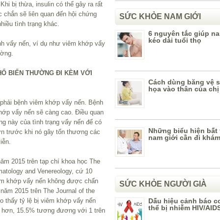
Khi bị thừa, insulin có thể gây ra rất
ắc chắn sẽ liên quan đến hội chứng
SỨC KHỎE NAM GIỚI
hiều tình trạng khác.
6 nguyên tắc giúp na
kéo dài tuổi thọ
nh vẩy nến, ví dụ như viêm khớp vẩy
ường.
HỔ BIẾN THƯỜNG ĐI KÈM VỚI
Cách dùng băng vệ s
họa vào thân của ch
 phải bệnh viêm khớp vẩy nến. Bệnh
hớp vẩy nến sẽ càng cao. Điều quan
ng này của tình trạng vẩy nến để có
Những biểu hiện bất
ơn trước khi nó gây tổn thương các
nam giới cần đi khá
iễn.
năm 2015 trên tạp chí khoa học The
matology and Venereology, cứ 10
viêm khớp vẩy nến không được chẩn
SỨC KHỎE NGƯỜI GIÀ
năm 2015 trên The Journal of the
 thấy tỷ lệ bị viêm khớp vẩy nến
Dấu hiệu cảnh báo c
thể bị nhiễm HIV/AID
 hơn, 15.5% tương đương với 1 trên