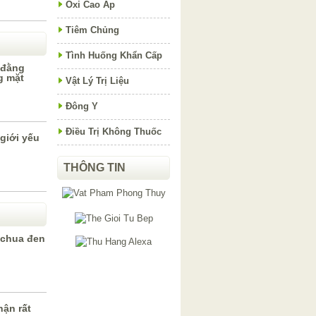
Oxi Cao Áp
Tiêm Chủng
Tình Huống Khẩn Cấp
 đằng
g mặt
Vật Lý Trị Liệu
Đông Y
Điều Trị Không Thuốc
giới yếu
THÔNG TIN
 chua đen
hận rất