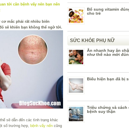
Bổ sung vitamin đún
cho trẻ
y cơ mắc phải rất nhiều biến
đó sẽ khiến bạn không thể ngờ tới.
SỨC KHỎE PHỤ NỮ
Ăn nhanh hay ăn chậ
như thế nào mới đú
Biểu hiện bạn đã bị 
Triệu chứng và cách 
bệnh suy thận
thể sẽ dẫn đến các tình trạng khác
một số trường hợp,
bệnh vẩy nến
cũng