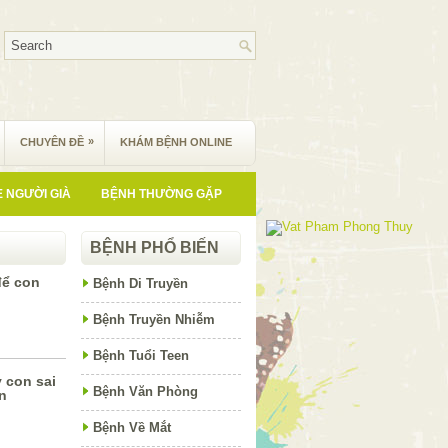
»
CHUYÊN ĐỀ
KHÁM BỆNH ONLINE
 NGƯỜI GIÀ
BỆNH THƯỜNG GẶP
BỆNH PHỔ BIẾN
để con
Bệnh Di Truyền
Bệnh Truyền Nhiễm
Bệnh Tuổi Teen
 con sai
Bệnh Văn Phòng
ân
Bệnh Về Mắt