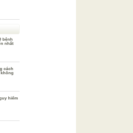
0 bệnh
ến nhất
g cách
 không
guy hiểm