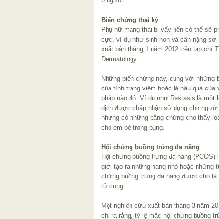
6 người.
Biến chứng thai kỳ
Phụ nữ mang thai bị vẩy nến có thể sẽ ph
cực, ví dụ như sinh non và cân nặng sơ 
xuất bản tháng 1 năm 2012 trên tạp chí Th
Dermatology.
Những biến chứng này, cùng với những b
của tình trạng viêm hoặc là hậu quả của 
pháp nào đó. Ví dụ như Restasis là một 
dịch được chấp nhận sử dụng cho người 
nhưng có những bằng chứng cho thấy loạ
cho em bé trong bụng.
Hội chứng buồng trứng đa năng
Hội chứng buồng trứng đa nang (PCOS) là
giới tạo ra những nang nhỏ hoặc những túi
chứng buồng trứng đa nang được cho là 
tử cung.
Một nghiên cứu xuất bản tháng 3 năm 2013 
chỉ ra rằng, tỷ lệ mắc hội chứng buồng t