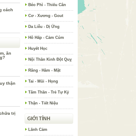
Béo Phì - Thiếu Cân
g cách
Cơ - Xương - Gout
Da Liễu - Dị Ứng
Hô Hấp - Cảm Cúm
Huyết Học
m, ăn
ng?
Nội Thần Kinh Đột Quỵ
Răng - Hàm - Mặt
Tai - Mũi - Họng
suy thận
Tâm Thần - Trẻ Tự Kỷ
Thận - Tiết Niệu
chữa trị
GIỚI TÍNH
Lãnh Cảm