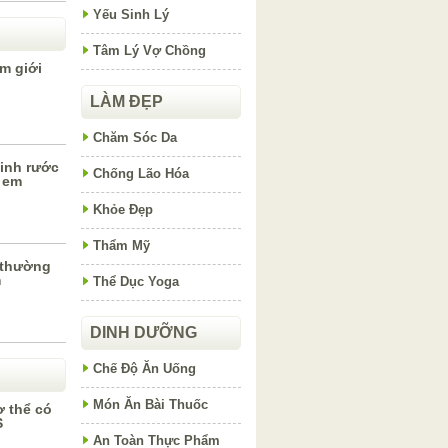
Yếu Sinh Lý
Tâm Lý Vợ Chồng
m giới
LÀM ĐẸP
Chăm Sóc Da
inh rước
Chống Lão Hóa
ị em
Khỏe Đẹp
Thẩm Mỹ
 thường
m
Thể Dục Yoga
DINH DƯỠNG
Chế Độ Ăn Uống
Món Ăn Bài Thuốc
ơ thể có
S
An Toàn Thực Phẩm