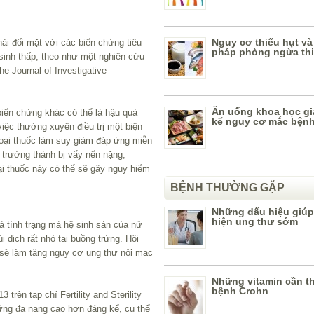
Nguy cơ thiếu hụt và
ải đối mặt với các biến chứng tiêu
pháp phòng ngừa thi
sinh thấp, theo như một nghiên cứu
e Journal of Investigative
Ăn uống khoa học g
iến chứng khác có thể là hậu quả
kể nguy cơ mắc bện
việc thường xuyên điều trị một biện
loại thuốc làm suy giảm đáp ứng miễn
trưởng thành bị vẩy nến nặng,
i thuốc này có thể sẽ gây nguy hiểm
BỆNH THƯỜNG GẶP
Những dấu hiệu giúp
hiện ung thư sớm
 tình trạng mà hệ sinh sản của nữ
 dịch rất nhỏ tại buồng trứng. Hội
sẽ làm tăng nguy cơ ung thư nội mạc
Những vitamin cần thi
bệnh Crohn
trên tạp chí Fertility and Sterility
rứng đa nang cao hơn đáng kể, cụ thể