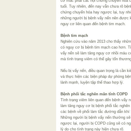
cơ mắc phải các hội chứng chuyển hóa 
tuổi. Tuy nhiên, đến nay vẫn chưa rõ bệ
chứng chuyển hóa hay ngược lại, tuy nhi
những người bị bệnh vẩy nến nên được k
nguy cơ liên quan đến bệnh tim mạch.
Bệnh tim mạch
Nghiên cứu vào năm 2013 cho thấy nhữn
có nguy cơ bị bệnh tim mạch cao hơn. Tì
vẩy nến sẽ làm tăng nguy cơ nhồi máu cơ 
mà tình trạng viêm có thể gây tổn thươ
Nếu bị vẩy nến, điều quan trọng là cần k
và thực hiện các biện pháp dự phòng bệ
lành mạnh, luyện tập thể thao hợp lý.
Bệnh phổi tắc nghẽn mãn tính COPD
Tình trạng viêm liên quan đến bệnh vẩy 
làm tăng nguy cơ bị bệnh phổi tắc ngh
các bệnh về phổi làm tắc đường dẫn khí
Những người bị bệnh vẩy nến thường sẽ
ngược lại, người bị COPD cũng sẽ có ng
lý do cho tình trạng này hiện chưa rõ.