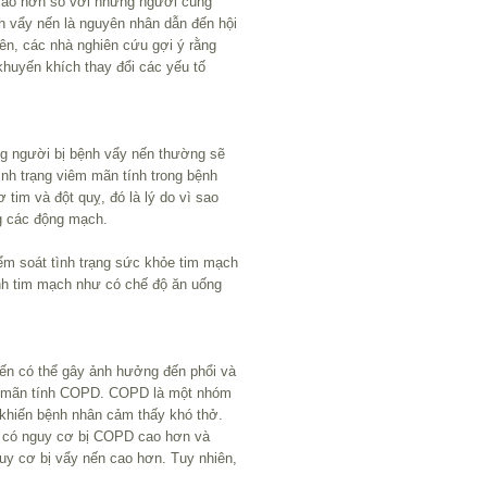
cao hơn so với những người cùng
nh vẩy nến là nguyên nhân dẫn đến hội
ên, các nhà nghiên cứu gợi ý rằng
huyến khích thay đổi các yếu tố
g người bị bệnh vẩy nến thường sẽ
nh trạng viêm mãn tính trong bệnh
tim và đột quỵ, đó là lý do vì sao
ng các động mạch.
iểm soát tình trạng sức khỏe tim mạch
nh tim mạch như có chế độ ăn uống
nến có thể gây ảnh hưởng đến phổi và
ẽn mãn tính COPD. COPD là một nhóm
 khiến bệnh nhân cảm thấy khó thở.
 có nguy cơ bị COPD cao hơn và
uy cơ bị vẩy nến cao hơn. Tuy nhiên,