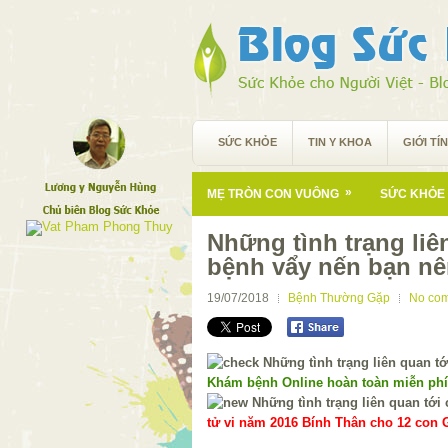
SỨC KHỎE
TIN Y KHOA
GIỚI TÍ
»
MẸ TRÒN CON VUÔNG
SỨC KHỎE 
Những tình trạng liê
bệnh vẩy nến bạn nê
19/07/2018
Bệnh Thường Gặp
No co
Khám bệnh Online hoàn toàn miễn ph
tử vi năm 2016 Bính Thân cho 12 con G