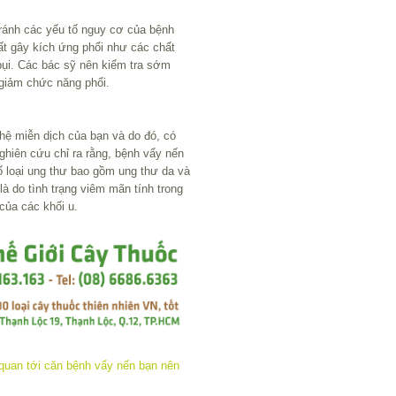
ránh các yếu tố nguy cơ của bệnh
ất gây kích ứng phổi như các chất
bụi. Các bác sỹ nên kiểm tra sớm
giảm chức năng phổi.
 hệ miễn dịch của bạn và do đó, có
ghiên cứu chỉ ra rằng, bệnh vẩy nến
ố loại ung thư bao gồm ung thư da và
à do tình trạng viêm mãn tính trong
của các khối u.