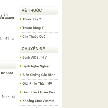
VỀ THUỐC
 biện
ếu canxi
Thuốc Tây Y
Thuốc Đông Y
Cây Thuốc Quý
iảm đáng
h
CHUYÊN ĐỀ
Bệnh AIDS / HIV
Bệnh Nghề Nghiệp
 tự phát
Biến Chứng Các Bệnh
Giải Phẩu Thẩm Mỹ
Giảm Cân / Giảm Béo
ết khi bị
Khoáng Chất Vitamin