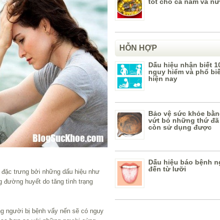
tốt cho cả nam và nữ
HỖN HỢP
Dấu hiệu nhận biết 1
nguy hiểm và phổ bi
hiện nay
Bảo vệ sức khỏe bằn
vứt bỏ những thứ đã
còn sử dụng được
Dấu hiệu báo bệnh n
đến từ lưỡi
 đặc trưng bởi những dấu hiệu như
g đường huyết do tăng tình trạng
g người bị bệnh vẩy nến sẽ có nguy