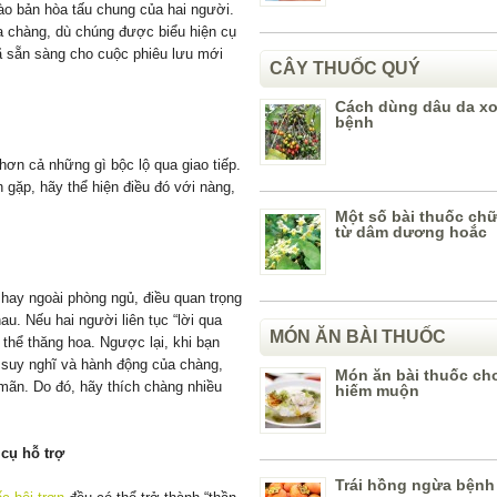
vào bản hòa tấu chung của hai người.
 chàng, dù chúng được biểu hiện cụ
ã sẵn sàng cho cuộc phiêu lưu mới
CÂY THUỐC QUÝ
Cách dùng dâu da x
bệnh
hơn cả những gì bộc lộ qua giao tiếp.
 gặp, hãy thể hiện điều đó với nàng,
Một số bài thuốc ch
từ dâm dương hoắc
 hay ngoài phòng ngủ, điều quan trọng
u. Nếu hai người liên tục “lời qua
MÓN ĂN BÀI THUỐC
g thể thăng hoa. Ngược lại, khi bạn
 suy nghĩ và hành động của chàng,
Món ăn bài thuốc ch
mãn. Do đó, hãy thích chàng nhiều
hiếm muộn
cụ hỗ trợ
Trái hồng ngừa bệnh