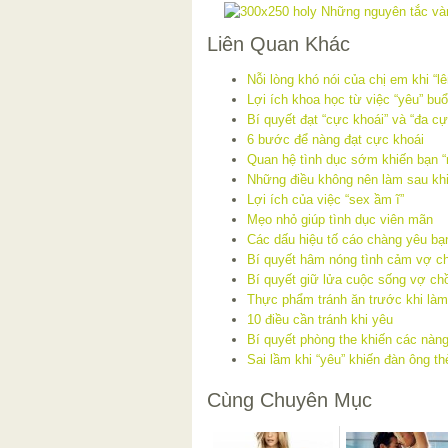
Liên Quan Khác
Nỗi lòng khó nói của chị em khi “l
Lợi ích khoa học từ việc “yêu” buổ
Bí quyết đạt “cực khoái” và “đa c
6 bước để nàng đạt cực khoái
Quan hệ tình dục sớm khiến bạn 
Những điều không nên làm sau khi
Lợi ích của việc “sex ầm ĩ”
Mẹo nhỏ giúp tình dục viên mãn
Các dấu hiệu tố cáo chàng yêu bạn
Bí quyết hâm nóng tình cảm vợ c
Bí quyết giữ lửa cuộc sống vợ ch
Thực phẩm tránh ăn trước khi làm
10 điều cần tránh khi yêu
Bí quyết phòng the khiến các nàn
Sai lầm khi “yêu” khiến đàn ông th
Cùng Chuyên Mục