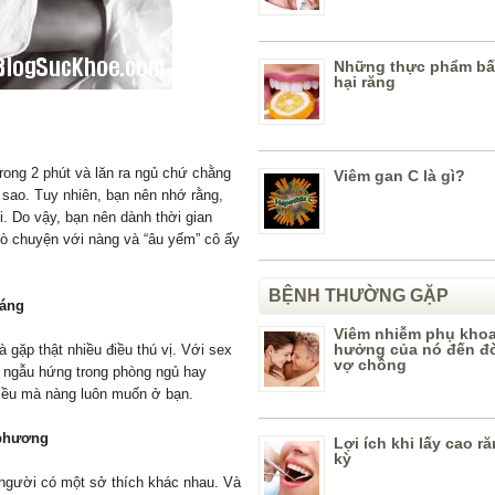
Những thực phẩm bấ
hại răng
trong 2 phút và lăn ra ngủ chứ chằng
Viêm gan C là gì?
 sao. Tuy nhiên, bạn nên nhớ rằng,
. Do vậy, bạn nên dành thời gian
rò chuyện với nàng và “âu yếm” cô ấy
BỆNH THƯỜNG GẶP
oáng
Viêm nhiễm phụ khoa
hưởng của nó đến đ
 gặp thật nhiều điều thú vị. Với sex
vợ chồng
i, ngẫu hứng trong phòng ngủ hay
điều mà nàng luôn muốn ở bạn.
 phương
Lợi ích khi lấy cao r
kỳ
i người có một sở thích khác nhau. Và