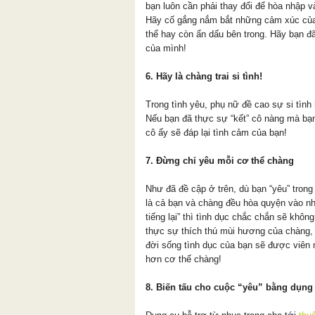
bạn luôn cần phải thay đổi để hòa nhập 
Hãy cố gắng nắm bắt những cảm xúc của
thể hay còn ẩn dấu bên trong. Hãy bạn đ
của mình!
6. Hãy là chàng trai si tình!
Trong tình yêu, phụ nữ đề cao sự si tình 
Nếu bạn đã thực sự “kết” cô nàng mà bạn
cô ấy sẽ đáp lại tình cảm của bạn!
7. Đừng chỉ yêu mỗi cơ thể chàng
Như đã đề cập ở trên, dù bạn “yêu” trong
là cả bạn và chàng đều hòa quyện vào nha
tiếng lại” thì tình dục chắc chắn sẽ khôn
thực sự thích thú mùi hương của chàng,
đời sống tình dục của bạn sẽ được viên 
hơn cơ thể chàng!
8. Biến tấu cho cuộc “yêu” bằng dụng 