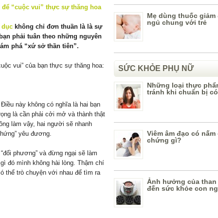
Mẹ dùng thuốc giảm 
ngủ chung với trẻ
h dục
không chỉ đơn thuần là là sự
i bạn phải tuân theo những nguyên
ám phá “xứ sở thần tiên”.
uộc vui” của bạn thực sự thăng hoa:
SỨC KHỎE PHỤ NỮ
Những loại thực phẩ
tránh khi chuẩn bị có
t. Điều này không có nghĩa là hai bạn
trọng là cần phải cởi mở và thành thật
không làm vậy, hai người sẽ nhanh
Viêm âm đạo có nấm c
t hứng” yêu đương.
chứng gì?
 “đối phương” và đừng ngại sẽ làm
 gì đó mình không hài lòng. Thậm chí
có thể trò chuyện với nhau để tìm ra
Ảnh hưởng của than 
đến sức khỏe con n