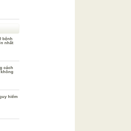
0 bệnh
ến nhất
g cách
 không
guy hiểm