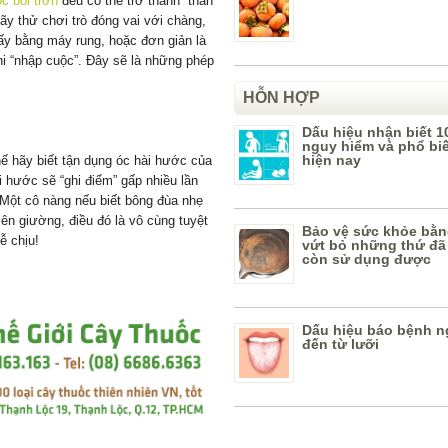
ốc bôi trơn
đều có thể trở thành “thần
ãy thử chơi trò đóng vai với chàng,
ấy bằng máy rung, hoặc đơn giản là
hi “nhập cuộc”. Đây sẽ là những phép
HỖN HỢP
Dấu hiệu nhận biết 1
nguy hiểm và phổ bi
hiện nay
hế hãy biết tận dụng óc hài hước của
i hước sẽ “ghi điểm” gấp nhiều lần
 Một cô nàng nếu biết bông đùa nhẹ
n giường, điều đó là vô cùng tuyệt
Bảo vệ sức khỏe bằn
ễ chịu!
vứt bỏ những thứ đã
còn sử dụng được
Dấu hiệu báo bệnh n
đến từ lưỡi