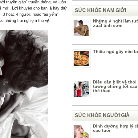
ời truyền giáo” truyền thống, và luôn
hế mới. Lời khuyên cho bạn là hãy thử
SỨC KHỎE NAM GIỚI
ới 3 hoặc 4 người, hoặc “âu yếm”
ó những trải nghiệm thú vị!
Những ý nghĩ lầm tư
xuất tinh sớm
Thiếu ngủ gây nên b
Điều cần biết về thói
tưởng chừng tốt sau 
thể thao
SỨC KHỎE NGƯỜI GIÀ
Dinh dưỡng hợp lý c
cao tuổi