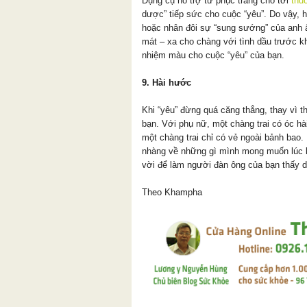
Dụng cụ hỗ trợ từ phục trang cho tới
thu
dược” tiếp sức cho cuộc “yêu”. Do vậy, h
hoặc nhân đôi sự “sung sướng” của anh 
mát – xa cho chàng với tình dầu trước k
nhiệm màu cho cuộc “yêu” của bạn.
9. Hài hước
Khi “yêu” đừng quá căng thẳng, thay vì t
bạn. Với phụ nữ, một chàng trai có óc hà
một chàng trai chỉ có vẻ ngoài bảnh bao.
nhàng về những gì mình mong muốn lúc lê
vời để làm người đàn ông của bạn thấy d
Theo Khampha