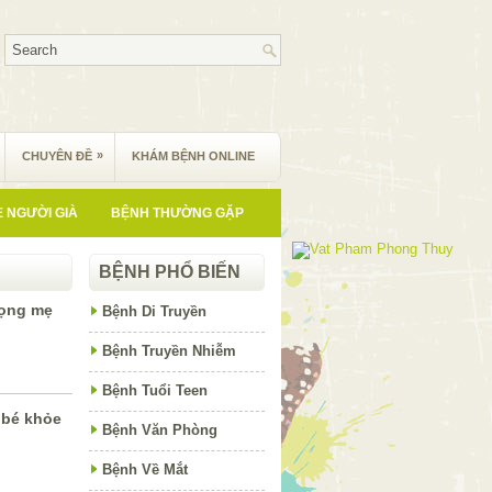
»
CHUYÊN ĐỀ
KHÁM BỆNH ONLINE
 NGƯỜI GIÀ
BỆNH THƯỜNG GẶP
BỆNH PHỔ BIẾN
họng mẹ
Bệnh Di Truyền
Bệnh Truyền Nhiễm
Bệnh Tuổi Teen
 bé khỏe
Bệnh Văn Phòng
Bệnh Về Mắt