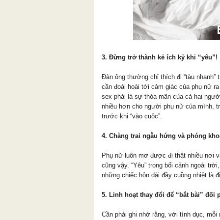
3. Đừng trở thành kẻ ích kỷ khi “yêu”!
Đàn ông thường chỉ thích đi “tàu nhanh” 
cần đoái hoài tới cảm giác của phụ nữ ra
sex phải là sự thỏa mãn của cả hai người
nhiều hơn cho người phụ nữ của mình, t
trước khi “vào cuộc”.
4. Chàng trai ngẫu hứng và phóng kh
Phụ nữ luôn mơ được đi thật nhiều nơi và
cũng vậy. “Yêu” trong bối cảnh ngoài trờ
những chiếc hôn dài đầy cuồng nhiệt là 
5. Linh hoạt thay đổi để “bắt bài” đối
Cần phải ghi nhớ rằng, với tình dục, mỗ