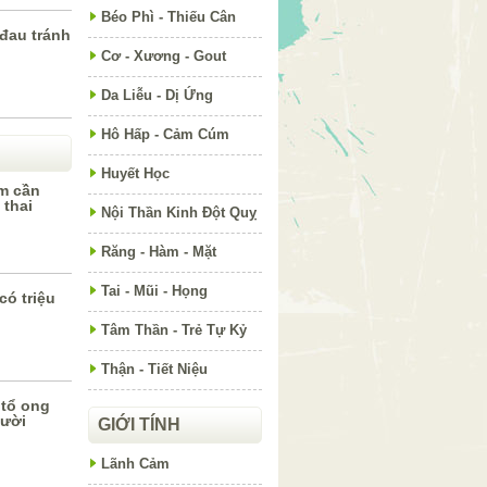
Béo Phì - Thiếu Cân
đau tránh
Cơ - Xương - Gout
Da Liễu - Dị Ứng
Hô Hấp - Cảm Cúm
Huyết Học
m cần
 thai
Nội Thần Kinh Đột Quỵ
Răng - Hàm - Mặt
Tai - Mũi - Họng
ó triệu
Tâm Thần - Trẻ Tự Kỷ
Thận - Tiết Niệu
tổ ong
gười
GIỚI TÍNH
Lãnh Cảm