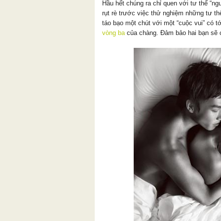
Hầu hết chúng ra chỉ quen với tư thế “ngư
rụt rè trước việc thử nghiệm những tư t
táo bạo một chút với một “cuộc vui” có t
vòng ba
của chàng. Đảm bảo hai bạn sẽ c