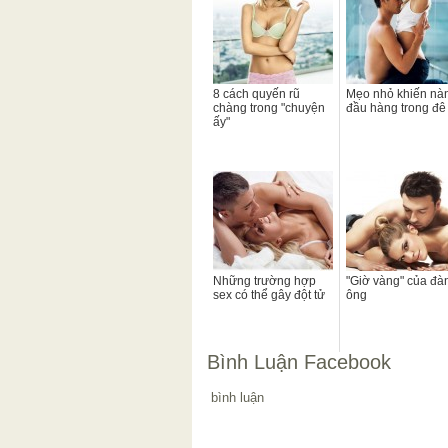
8 cách quyến rũ
Mẹo nhỏ khiến nà
chàng trong "chuyện
đầu hàng trong đê
ấy"
Những trường hợp
"Giờ vàng" của đà
sex có thể gây đột tử
ông
Bình Luận Facebook
bình luận