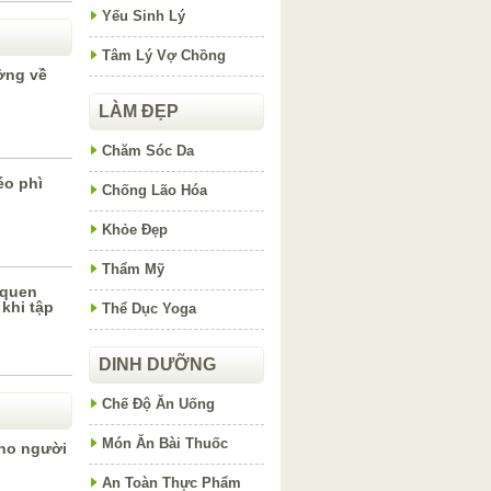
Yếu Sinh Lý
Tâm Lý Vợ Chồng
ởng về
LÀM ĐẸP
Chăm Sóc Da
éo phì
Chống Lão Hóa
Khỏe Đẹp
Thẩm Mỹ
 quen
khi tập
Thể Dục Yoga
DINH DƯỠNG
Chế Độ Ăn Uống
Món Ăn Bài Thuốc
ho người
An Toàn Thực Phẩm