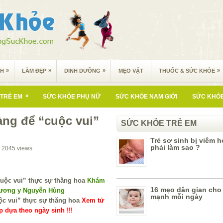
»
»
»
»
NH
LÀM ĐẸP
DINH DƯỠNG
MẸO VẶT
THUỐC & SỨC KHỎE
»
TRẺ EM
SỨC KHỎE PHỤ NỮ
SỨC KHỎE NAM GIỚI
SỨC KHỎE
ng để “cuộc vui”
SỨC KHỎE TRẺ EM
Trẻ sơ sinh bị viêm 
phải làm sao ?
2045
views
Khám
16 mẹo dân gian cho
Lương y Nguyễn Hùng
mạnh mỗi ngày
Xem tử
 dựa theo ngày sinh !!!