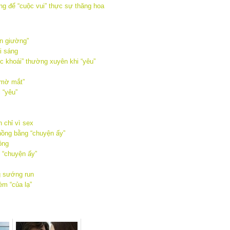
ên giường”
i sáng
ực khoái” thường xuyên khi “yêu”
“mờ mắt”
 “yêu”
 chỉ vì sex
hồng bằng “chuyện ấy”
ồng
 “chuyện ấy”
g sướng run
èm “của lạ”