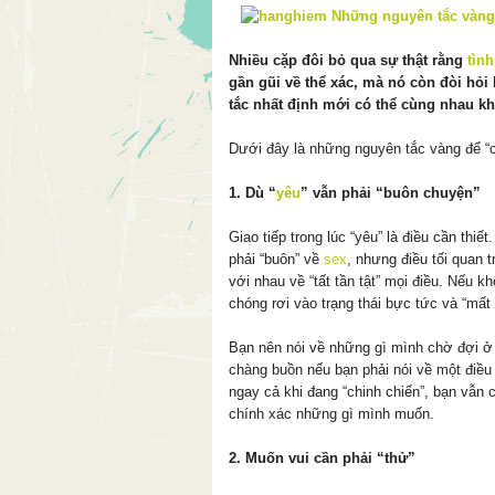
Nhiều cặp đôi bỏ qua sự thật rằng
tìn
gần gũi về thể xác, mà nó còn đòi hỏ
tắc nhất định mới có thể cùng nhau kh
Dưới đây là những nguyên tắc vàng để “c
1. Dù “
yêu
” vẫn phải “buôn chuyện”
Giao tiếp trong lúc “yêu” là điều cần thiế
phải “buôn” về
sex
, nhưng điều tối quan 
với nhau về “tất tần tật” mọi điều. Nếu 
chóng rơi vào trạng thái bực tức và “mấ
Bạn nên nói về những gì mình chờ đợi ở
chàng buồn nếu bạn phải nói về một điều
ngay cả khi đang “chinh chiến”, bạn vẫn 
chính xác những gì mình muốn.
2. Muốn vui cần phải “thử”