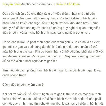
Nguyên nhân
để cho bệnh viêm gan B
chữa trị khó khăn
Qua các nghiên cứu cho thấy rằng thì việc điều trị hay chữa trị bệnh
viêm gan B đều theo một phương pháp chữa trị và điều trị bệnh giống
nhau nên sẽ khiến cho việc điều trị bệnh trở nên khó khăn hơn. Chính
tâm lý đó đã làm cho người bệnh có những suy nghĩ bi quan trong việc
điều trị bệnh và làm cho bệnh tình ngày càng nghiêm trọng hơn.
Đa số các bước để phát triển bệnh của viêm gan B đó chính là từ viêm
gan tới xơ gan và cuối cùng đó chính là nặng nhất, bệnh nhân có thể
mắc bệnh ung thư gan. Khi đó bệnh nhân có thể dễ dàng phải đối mặt với
vấn đề sức khỏe yếu đi và gần cái chết hơn. Vậy với phương pháp nào
để có thể điều tị khỏi bệnh viêm gan B?
Tìm hiểu về cách phòng tránh bệnh viêm gan B tại Bệnh viêm gan B và
cách phòng tránh
Cách điều trị bệnh viêm gan B
Khi nói tới vấn đề để điều trị bệnh viêm gan B thì đó là cả một quá trình
hoàn chỉnh và lâu dài, để có thể điều trị bệnh được tốt nhất thì cần phải
có một quy trình mang tính chuyên nghiệp, khoa học và điều trị bệnh một