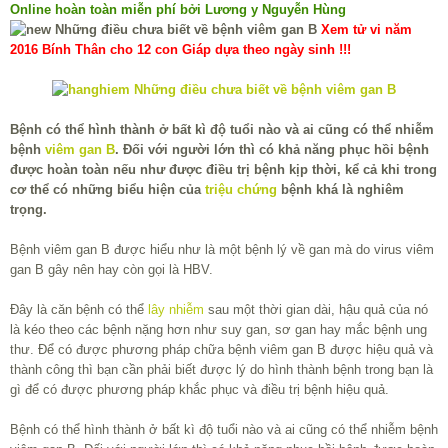
Online hoàn toàn miễn phí bởi Lương y Nguyễn Hùng
Xem tử vi năm
2016 Bính Thân cho 12 con Giáp dựa theo ngày sinh !!!
Bệnh có thể hình thành ở bất kì độ tuổi nào và ai cũng có thể nhiễm
bệnh
viêm gan B
. Đối với người lớn thì có khả năng phục hồi bệnh
được hoàn toàn nếu như được điều trị bệnh kịp thời, kể cả khi trong
cơ thể có những biểu hiện của
triệu chứng
bệnh khá là nghiêm
trọng.
Bệnh viêm gan B được hiểu như là một bệnh lý về gan mà do virus viêm
gan B gây nên hay còn gọi là HBV.
Đây là căn bệnh có thể
lây nhiễm
sau một thời gian dài, hậu quả của nó
là kéo theo các bệnh nặng hơn như suy gan, sơ gan hay mắc bệnh ung
thư. Để có được phương pháp chữa bệnh viêm gan B được hiệu quả và
thành công thì bạn cần phải biết được lý do hình thành bệnh trong bạn là
gì để có được phương pháp khắc phục và điều trị bệnh hiệu quả.
Bệnh có thể hình thành ở bất kì độ tuổi nào và ai cũng có thể nhiễm bệnh