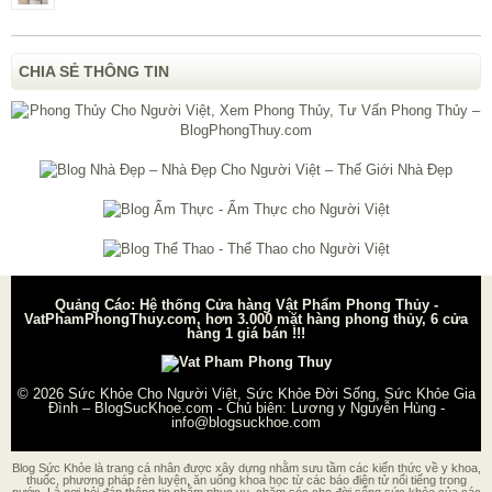
CHIA SẺ THÔNG TIN
Quảng Cáo: Hệ thống Cửa hàng Vật Phẩm Phong Thủy -
VatPhamPhongThuy.com, hơn 3.000 mặt hàng phong thủy, 6 cửa
hàng 1 giá bán !!!
© 2026
Sức Khỏe Cho Người Việt, Sức Khỏe Đời Sống, Sức Khỏe Gia
Đình – BlogSucKhoe.com
- Chủ biên:
Lương y Nguyễn Hùng
-
info@blogsuckhoe.com
Blog Sức Khỏe là trang cá nhân được xây dựng nhằm sưu tầm các kiến thức về y khoa,
thuốc, phương pháp rèn luyện, ăn uống khoa học từ các báo điện tử nổi tiếng trong
nước. Là nơi hỏi đáp thông tin nhằm phục vụ, chăm sóc cho đời sống sức khỏe của các