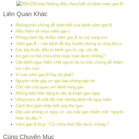
Liên Quan Khác
Những triệu chứng dễ nhận biết của bệnh viêm gan B
Hiểu thêm về virus viêm gan c
Phòng tránh lây nhiễm viêm gan B từ mẹ sang con
Viêm gan B – căn bệnh dễ duy truyền nhưng ai cũng thờ ơ
Các bài thuốc điều trị bệnh gan từ cây chó đẻ
Xơ gan có thể chữa khỏi hoàn toàn được không?
Căn bệnh nguy hiểm chết người lại có triệu chứng dễ nhầm
với cảm cúm
Vì sao viêm gan B hay tái phát?
Nguyên nhân gây xơ gan bạn không ngờ tới
Chớ nên chủ quan với bệnh nóng gan
Những biểu hiện đáng lo nên đi khám gan ngay
Uống rượu đỏ mặt đối mặt những bệnh rất nguy hiểm
Cách đơn giản nhận biết ung thư gan
Dân văn phòng có nguy cơ cao mắc gan nhiễm mỡ, nguyên
nhân do đâu ?
Viêm gan B là gì ? Có chữa khỏi hẳn được không ?
Cùng Chuyên Mục